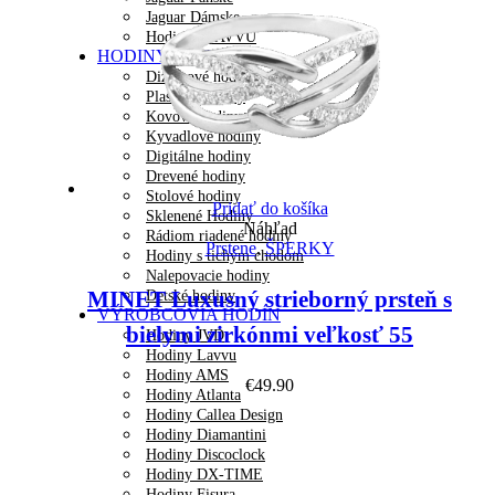
Jaguar Dámske
Hodinky LAVVU
HODINY NA STENU
Dizajnové hodiny
Plastové hodiny
Kovové hodiny
Kyvadlové hodiny
Digitálne hodiny
Drevené hodiny
Stolové hodiny
Pridať do košíka
Sklenené Hodiny
Náhľad
Rádiom riadené hodiny
Prstene
,
ŠPERKY
Hodiny s tichým chodom
Nalepovacie hodiny
MINET Luxusný strieborný prsteň s
Detské hodiny
VÝROBCOVIA HODÍN
bielymi zirkónmi veľkosť 55
Hodiny JVD
Hodiny Lavvu
Hodiny AMS
€
49.90
Hodiny Atlanta
Hodiny Callea Design
Hodiny Diamantini
Hodiny Discoclock
Hodiny DX-TIME
Hodiny Fisura