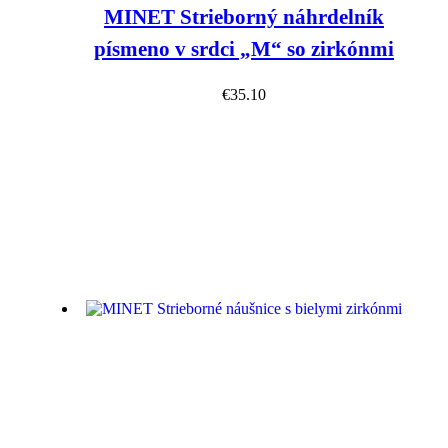
MINET Strieborný náhrdelník
písmeno v srdci „M“ so zirkónmi
€
35.10