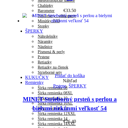
Meteorologické stanice
Chalúpky
€
33.50
Barometer
Teplomery / vlhkomery
Minútky JVD
Stopky
ŠPERKY
Náhrdelníky
Náramky
Náušnice
Písmená & perly
Prstene
Retiazky
Retiazky na členok
Strieborné sety
Pridať do košíka
KUKUČKY
Náhľad
Remienky
Prstene
,
ŠPERKY
Šírka remienka 08
Šírka remienka 08XL
MINET Strieborný prsteň s perlou a
Šírka remienka 10
Šírka remienka 10XL
bielymi zirkónmi veľkosť 54
Šírka remienka 12
Šírka remienka 12XXL
Šírka remienka 14
€
26.40
Šírka remienka 14XXL