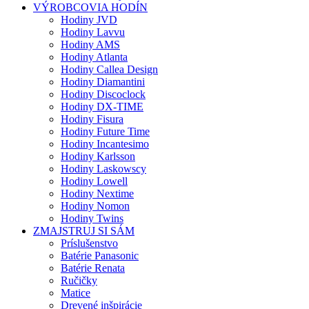
VÝROBCOVIA HODÍN
Hodiny JVD
Hodiny Lavvu
Hodiny AMS
Hodiny Atlanta
Hodiny Callea Design
Hodiny Diamantini
Hodiny Discoclock
Hodiny DX-TIME
Hodiny Fisura
Hodiny Future Time
Hodiny Incantesimo
Hodiny Karlsson
Hodiny Laskowscy
Hodiny Lowell
Hodiny Nextime
Hodiny Nomon
Hodiny Twins
ZMAJSTRUJ SI SÁM
Príslušenstvo
Batérie Panasonic
Batérie Renata
Ručičky
Matice
Drevené inšpirácie