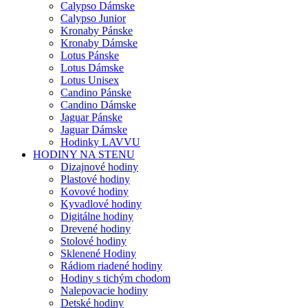
Calypso Dámske
Calypso Junior
Kronaby Pánske
Kronaby Dámske
Lotus Pánske
Lotus Dámske
Lotus Unisex
Candino Pánske
Candino Dámske
Jaguar Pánske
Jaguar Dámske
Hodinky LAVVU
HODINY NA STENU
Dizajnové hodiny
Plastové hodiny
Kovové hodiny
Kyvadlové hodiny
Digitálne hodiny
Drevené hodiny
Stolové hodiny
Sklenené Hodiny
Rádiom riadené hodiny
Hodiny s tichým chodom
Nalepovacie hodiny
Detské hodiny