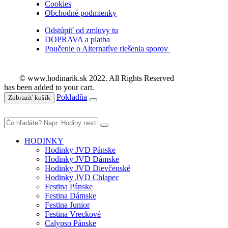
Cookies
Obchodné podmienky
Odstúpiť od zmluvy tu
DOPRAVA a platba
Poučenie o Alternatíve riešenia sporov
© www.hodinarik.sk 2022. All Rights Reserved
has been added to your cart.
Pokladňa
Zobraziť košík
HODINKY
Hodinky JVD Pánske
Hodinky JVD Dámske
Hodinky JVD Dievčenské
Hodinky JVD Chlapec
Festina Pánske
Festina Dámske
Festina Junior
Festina Vreckové
Calypso Pánske