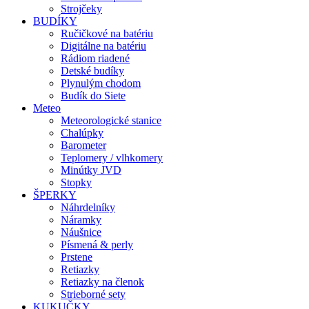
Strojčeky
BUDÍKY
Ručičkové na batériu
Digitálne na batériu
Rádiom riadené
Detské budíky
Plynulým chodom
Budík do Siete
Meteo
Meteorologické stanice
Chalúpky
Barometer
Teplomery / vlhkomery
Minútky JVD
Stopky
ŠPERKY
Náhrdelníky
Náramky
Náušnice
Písmená & perly
Prstene
Retiazky
Retiazky na členok
Strieborné sety
KUKUČKY