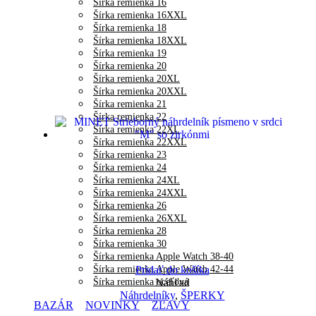
Šírka remienka 16
Šírka remienka 16XXL
Šírka remienka 18
Šírka remienka 18XXL
Šírka remienka 19
Šírka remienka 20
Šírka remienka 20XL
Šírka remienka 20XXL
Šírka remienka 21
Šírka remienka 22
Šírka remienka 22XL
Šírka remienka 22XXL
Šírka remienka 23
Šírka remienka 24
Šírka remienka 24XL
Šírka remienka 24XXL
Šírka remienka 26
Šírka remienka 26XXL
Šírka remienka 28
Šírka remienka 30
Šírka remienka Apple Watch 38-40
Šírka remienka Apple Watch 42-44
Pridať do košíka
Šírka remienka oceľová
Náhľad
Náhrdelníky
,
ŠPERKY
BAZÁR
NOVINKY
ZĽAVY