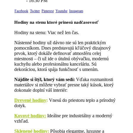
- 16:30 PM
Facebook
Twitter
Pinterest
Youtube
Instagram
Hodiny na stenu ktoré prinesú nadčasovosť
Hodiny na stenu: Viac než len čas.
Nástenné hodiny už dávno nie sú len praktickým
pomocníkom. Dnes predstavujú kľúčový dizajnový
prvok, ktorý dokáže definovať atmosféru celej
miestnosti – či už ide o útulnú obývačku, modernú
kuchyňu alebo profesionálnu kanceláriu. Sú
dekoráciou, ktorá spája funkčnosť s umením.
Nájdite si štýl, ktorý vám sedí:
Vďaka rozmanitosti
materiálov si môžete vybrať presne taký kúsok, ktorý
dokonale doplní váš interiér:
Drevené hodiny
:
Vnesú do priestoru teplo a prírodný
dotyk.
Kovové hodiny:
Ideálne pre industriálny a moderný
vzhľad.
Sklenené hodiny:
Pôsobia elegantne, luxusne a