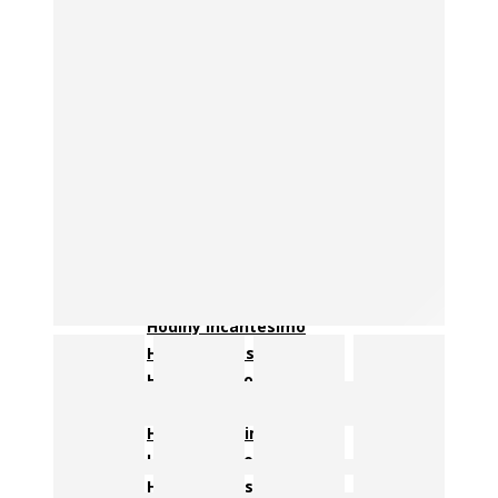
Detské hodiny
VÝROBCOVIA HODÍN
Hodiny JVD
Hodiny Lavvu
Hodiny AMS
Hodiny Atlanta
Hodiny Callea Design
Hodiny Diamantini
Hodiny Discoclock
Hodiny DX-TIME
Hodiny Fisura
Hodiny Future Time
Hodiny Incantesimo
Hodiny Karlsson
Hodiny Laskowscy
Hodiny Lowell
Hodiny Nextime
Hodiny Nomon
Hodiny Twins