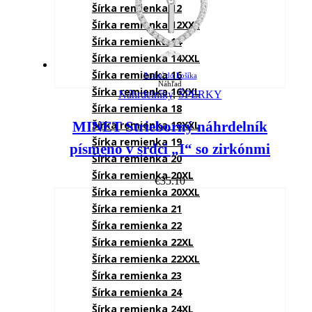
Šírka remienka 12
Šírka remienka 12XXL
Šírka remienka 14
Šírka remienka 14XXL
Šírka remienka 16
Pridať do košíka
Náhľad
Šírka remienka 16XXL
Náhrdelníky
,
ŠPERKY
Šírka remienka 18
MINET Strieborný náhrdelník
Šírka remienka 18XXL
Šírka remienka 19
písmeno v srdci „I“ so zirkónmi
Šírka remienka 20
Šírka remienka 20XL
€
35.10
Šírka remienka 20XXL
Šírka remienka 21
Šírka remienka 22
Šírka remienka 22XL
Šírka remienka 22XXL
Šírka remienka 23
Šírka remienka 24
Šírka remienka 24XL