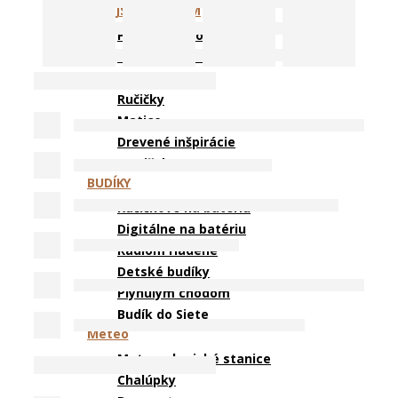
ZMAJSTRUJ SI SÁM
Príslušenstvo
Batérie Panasonic
Batérie Renata
Ručičky
Matice
Drevené inšpirácie
Strojčeky
BUDÍKY
Ručičkové na batériu
Digitálne na batériu
Rádiom riadené
Detské budíky
Plynulým chodom
Budík do Siete
Meteo
Meteorologické stanice
Chalúpky