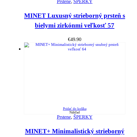
Prstene
,
ŠPERKY
MINET Luxusný strieborný prsteň s
bielymi zirkónmi veľkosť 57
€
49.90
Pridať do košíka
Náhľad
Prstene
,
ŠPERKY
MINET+ Minimalistický strieborný