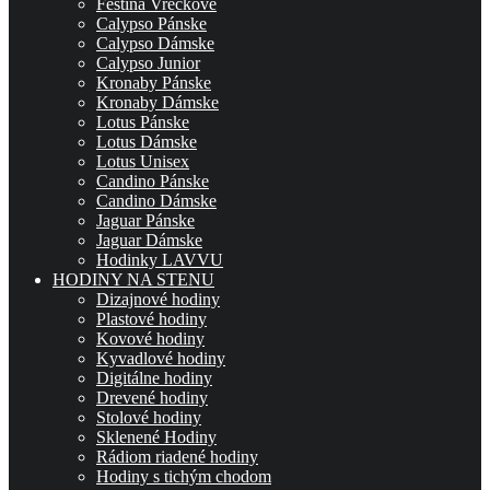
Festina Vreckové
Calypso Pánske
Calypso Dámske
Calypso Junior
Kronaby Pánske
Kronaby Dámske
Lotus Pánske
Lotus Dámske
Lotus Unisex
Candino Pánske
Candino Dámske
Jaguar Pánske
Jaguar Dámske
Hodinky LAVVU
HODINY NA STENU
Dizajnové hodiny
Plastové hodiny
Kovové hodiny
Kyvadlové hodiny
Digitálne hodiny
Drevené hodiny
Stolové hodiny
Sklenené Hodiny
Rádiom riadené hodiny
Hodiny s tichým chodom