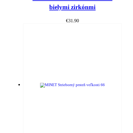
bielymi zirkónmi
€
31.90