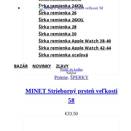
Šírka remienka 24XXL
Šírka remienka 26
Šírka remienka 26XXL
Šírka remienka 28
Šírka remienka 30
Šírka remienka Apple Watch 38-40
Šírka remienka Apple Watch 42-44
Šírka remienka oceľová
BAZÁR
NOVINKY
ZĽAVY
Pridať do košíka
Náhľad
Prstene
,
ŠPERKY
MINET Strieborný prsteň veľkosti
58
€
33.50