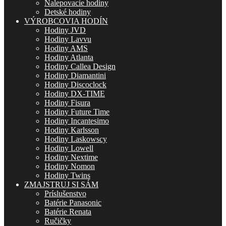
Nalepovacie hodiny
Detské hodiny
VÝROBCOVIA HODÍN
Hodiny JVD
Hodiny Lavvu
Hodiny AMS
Hodiny Atlanta
Hodiny Callea Design
Hodiny Diamantini
Hodiny Discoclock
Hodiny DX-TIME
Hodiny Fisura
Hodiny Future Time
Hodiny Incantesimo
Hodiny Karlsson
Hodiny Laskowscy
Hodiny Lowell
Hodiny Nextime
Hodiny Nomon
Hodiny Twins
ZMAJSTRUJ SI SÁM
Príslušenstvo
Batérie Panasonic
Batérie Renata
Ručičky