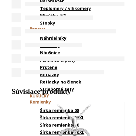
Barometer
Teplomery / vlhkomery
Minútky JVD
Stopky
ŠPERKY
Náhrdelníky
Náramky
Náušnice
Písmená & perly
Prstene
Retiazky
Retiazky na členok
Strieborné sety
Súvisiace produkty
KUKUČKY
Remienky
Šírka remienka 08
Šírka remienka 08XL
Šírka remienka 10
Šírka remienka 10XL