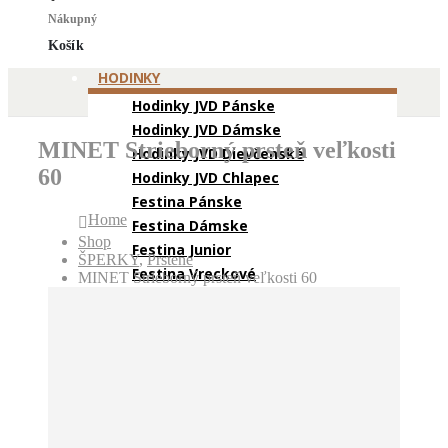
Nákupný
Košík
HODINKY
Hodinky JVD Pánske
Hodinky JVD Dámske
MINET Strieborný prsteň veľkosti
Hodinky JVD Dievčenské
60
Hodinky JVD Chlapec
Festina Pánske
Home
Festina Dámske
Shop
Festina Junior
ŠPERKY
,
Prstene
Festina Vreckové
MINET Strieborný prsteň veľkosti 60
Calypso Pánske
Calypso Dámske
Calypso Junior
Kronaby Pánske
Kronaby Dámske
Lotus Pánske
Lotus Dámske