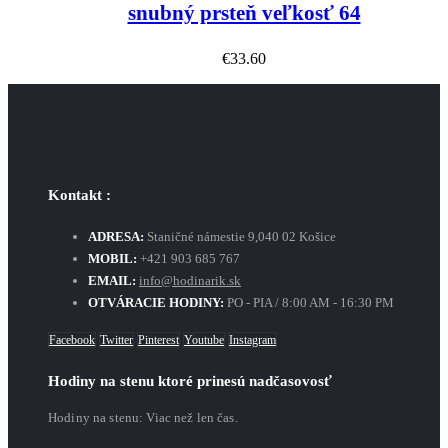
snubný prsteň veľkosť 64
€
33.60
Kontakt :
ADRESA:
Staničné námestie 9,040 02 Košice
MOBIL:
+421 903 685 767
EMAIL:
info@hodinarik.sk
OTVÁRACIE HODINY:
PO - PIA / 8:00 AM - 16:30 PM
Facebook
Twitter
Pinterest
Youtube
Instagram
Hodiny na stenu ktoré prinesú nadčasovosť
Hodiny na stenu: Viac než len čas.