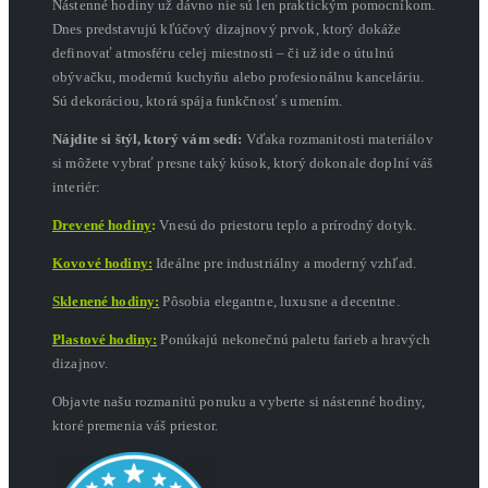
Nástenné hodiny už dávno nie sú len praktickým pomocníkom.
Dnes predstavujú kľúčový dizajnový prvok, ktorý dokáže
definovať atmosféru celej miestnosti – či už ide o útulnú
obývačku, modernú kuchyňu alebo profesionálnu kanceláriu.
Sú dekoráciou, ktorá spája funkčnosť s umením.
Nájdite si štýl, ktorý vám sedí:
Vďaka rozmanitosti materiálov
si môžete vybrať presne taký kúsok, ktorý dokonale doplní váš
interiér:
Drevené hodiny
:
Vnesú do priestoru teplo a prírodný dotyk.
Kovové hodiny:
Ideálne pre industriálny a moderný vzhľad.
Sklenené hodiny:
Pôsobia elegantne, luxusne a decentne.
Plastové hodiny:
Ponúkajú nekonečnú paletu farieb a hravých
dizajnov.
Objavte našu rozmanitú ponuku a vyberte si nástenné hodiny,
ktoré premenia váš priestor.