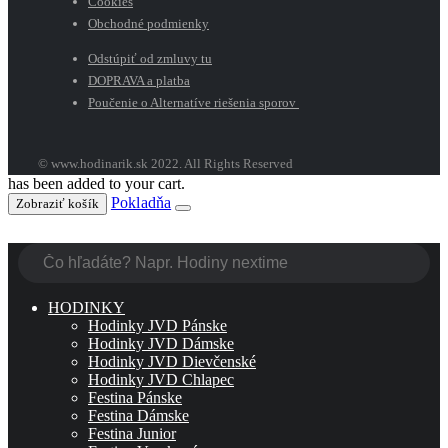
Cookies
Obchodné podmienky
Odstúpiť od zmluvy tu
DOPRAVA a platba
Poučenie o Alternatíve riešenia sporov
© www.hodinarik.sk 2022. All Rights Reserved
has been added to your cart.
Pokladňa
Zobraziť košík
HODINKY
Hodinky JVD Pánske
Hodinky JVD Dámske
Hodinky JVD Dievčenské
Hodinky JVD Chlapec
Festina Pánske
Festina Dámske
Festina Junior