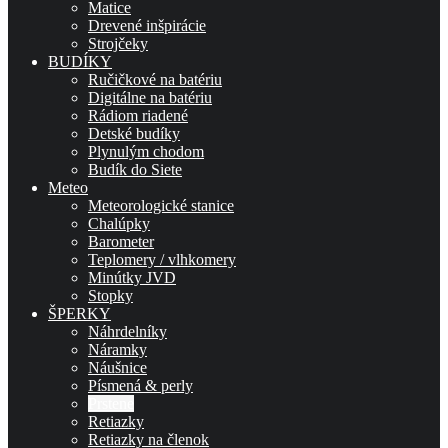
Matice
Drevené inšpirácie
Strojčeky
BUDÍKY
Ručičkové na batériu
Digitálne na batériu
Rádiom riadené
Detské budíky
Plynulým chodom
Budík do Siete
Meteo
Meteorologické stanice
Chalúpky
Barometer
Teplomery / vlhkomery
Minútky JVD
Stopky
ŠPERKY
Náhrdelníky
Náramky
Náušnice
Písmená & perly
Prstene
Retiazky
Retiazky na členok