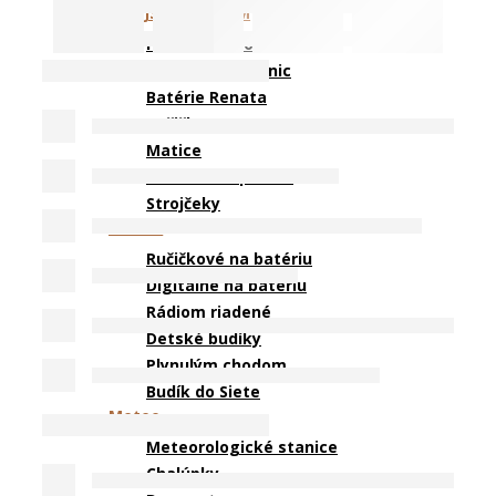
ZMAJSTRUJ SI SÁM
Príslušenstvo
Batérie Panasonic
Batérie Renata
Ručičky
Matice
Drevené inšpirácie
Strojčeky
BUDÍKY
Ručičkové na batériu
Digitálne na batériu
Rádiom riadené
Detské budíky
Plynulým chodom
Budík do Siete
Meteo
Meteorologické stanice
Chalúpky