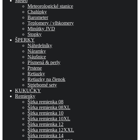
Meteo
Meteorologické stanice
Chalúpky
Barometer
Teplomery / vlhkomery
Minútky JVD
Stopky
ŠPERKY
Náhrdelníky
Náramky
Náušnice
Písmená & perly
Prstene
Retiazky
Retiazky na členok
Strieborné sety
KUKUČKY
Remienky
Šírka remienka 08
Šírka remienka 08XL
Šírka remienka 10
Šírka remienka 10XL
Šírka remienka 12
Šírka remienka 12XXL
Šírka remienka 14