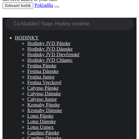
Pokladňa
Zobraziť košík
HODINKY
Hodinky JVD Pánske
Hodinky JVD Dámske
Hodinky JVD Dievčenské
Hodinky JVD Chlapec
Festina Pánske
Festina Dámske
Festina Junior
Festina Vreckové
Calypso Pánske
Calypso Dámske
Calypso Junior
Kronaby Pánske
Kronaby Dámske
Lotus Pánske
Lotus Dámske
Lotus Unisex
Candino Pánske
Candino Dámske