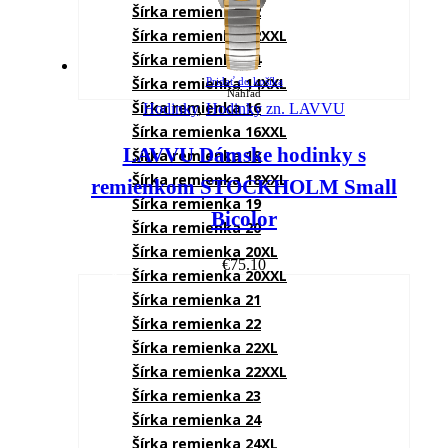
Šírka remienka 12
Šírka remienka 12XXL
Šírka remienka 14
Šírka remienka 14XXL
Pridať do košíka
Náhľad
Šírka remienka 16
Hodinky
,
Hodinky zn. LAVVU
Šírka remienka 16XXL
LAVVU Dámske hodinky s
Šírka remienka 18
Šírka remienka 18XXL
remienkom STOCKHOLM Small
Šírka remienka 19
Bicolor
Šírka remienka 20
Šírka remienka 20XL
€
75.10
Šírka remienka 20XXL
Šírka remienka 21
Šírka remienka 22
Šírka remienka 22XL
Šírka remienka 22XXL
Šírka remienka 23
Šírka remienka 24
Šírka remienka 24XL