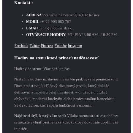
Kontakt :
ADRESA:
Staničné námestie 9,040 02 Košice
MOBIL:
+421 903 685 767
EMAIL:
info@hodinarik.sk
OTVÁRACIE HODINY:
PO - PIA / 8:00 AM - 16:30 PM
Facebook
Twitter
Pinterest
Youtube
Instagram
Hodiny na stenu ktoré prinesú nadčasovosť
Hodiny na stenu: Viac než len čas.
Nástenné hodiny už dávno nie sú len praktickým pomocníkom.
Dnes predstavujú kľúčový dizajnový prvok, ktorý dokáže
definovať atmosféru celej miestnosti – či už ide o útulnú
obývačku, modernú kuchyňu alebo profesionálnu kanceláriu.
Sú dekoráciou, ktorá spája funkčnosť s umením.
Nájdite si štýl, ktorý vám sedí:
Vďaka rozmanitosti materiálov
si môžete vybrať presne taký kúsok, ktorý dokonale doplní váš
interiér: