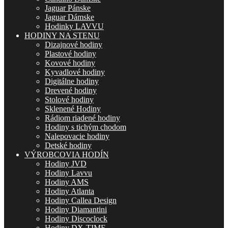
Jaguar Pánske
Jaguar Dámske
Hodinky LAVVU
HODINY NA STENU
Dizajnové hodiny
Plastové hodiny
Kovové hodiny
Kyvadlové hodiny
Digitálne hodiny
Drevené hodiny
Stolové hodiny
Sklenené Hodiny
Rádiom riadené hodiny
Hodiny s tichým chodom
Nalepovacie hodiny
Detské hodiny
VÝROBCOVIA HODÍN
Hodiny JVD
Hodiny Lavvu
Hodiny AMS
Hodiny Atlanta
Hodiny Callea Design
Hodiny Diamantini
Hodiny Discoclock
Hodiny DX-TIME