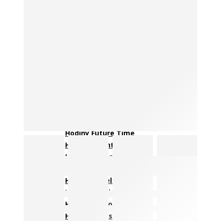
Detské hodiny
VÝROBCOVIA HODÍN
Hodiny JVD
Hodiny Lavvu
Hodiny AMS
Hodiny Atlanta
Hodiny Callea Design
Hodiny Diamantini
Hodiny Discoclock
Hodiny DX-TIME
Hodiny Fisura
Hodiny Future Time
Hodiny Incantesimo
Hodiny Karlsson
Hodiny Laskowscy
Hodiny Lowell
Hodiny Nextime
Hodiny Nomon
Hodiny Twins