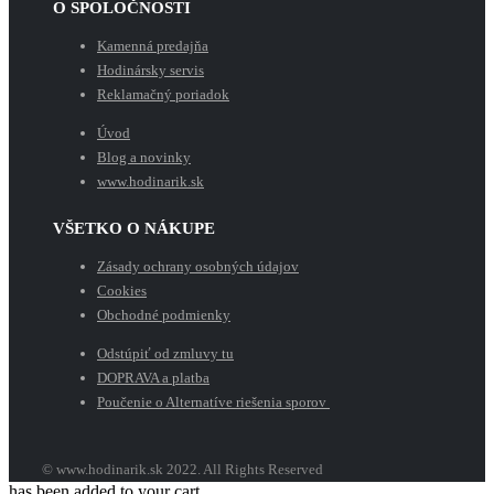
O SPOLOČNOSTI
Kamenná predajňa
Hodinársky servis
Reklamačný poriadok
Úvod
Blog a novinky
www.hodinarik.sk
VŠETKO O NÁKUPE
Zásady ochrany osobných údajov
Cookies
Obchodné podmienky
Odstúpiť od zmluvy tu
DOPRAVA a platba
Poučenie o Alternatíve riešenia sporov
© www.hodinarik.sk 2022. All Rights Reserved
has been added to your cart.