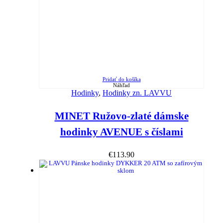
Pridať do košíka
Náhľad
Hodinky
,
Hodinky zn. LAVVU
MINET Ružovo-zlaté dámske
hodinky AVENUE s číslami
€
113.90