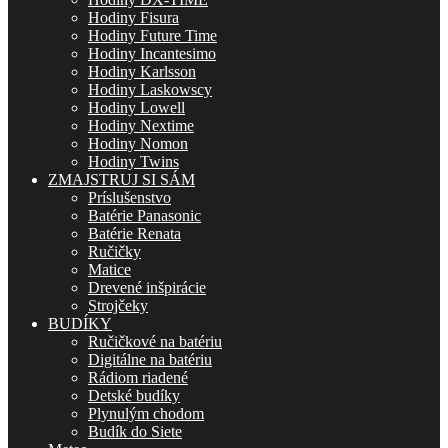
Hodiny Fisura
Hodiny Future Time
Hodiny Incantesimo
Hodiny Karlsson
Hodiny Laskowscy
Hodiny Lowell
Hodiny Nextime
Hodiny Nomon
Hodiny Twins
ZMAJSTRUJ SI SÁM
Príslušenstvo
Batérie Panasonic
Batérie Renata
Ručičky
Matice
Drevené inšpirácie
Strojčeky
BUDÍKY
Ručičkové na batériu
Digitálne na batériu
Rádiom riadené
Detské budíky
Plynulým chodom
Budík do Siete