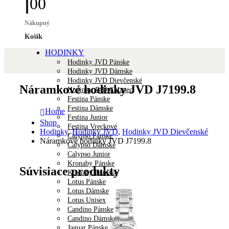
0
0
Nákupný
Košík
HODINKY
Hodinky JVD Pánske
Hodinky JVD Dámske
Hodinky JVD Dievčenské
Náramkové hodinky JVD J7199.8
Hodinky JVD Chlapec
Festina Pánske
Festina Dámske
Home
Festina Junior
Shop
Festina Vreckové
Hodinky
,
Hodinky JVD
,
Hodinky JVD Dievčenské
Calypso Pánske
Náramkové hodinky JVD J7199.8
Calypso Dámske
Calypso Junior
Kronaby Pánske
Súvisiace produkty
Kronaby Dámske
Lotus Pánske
Lotus Dámske
Lotus Unisex
Candino Pánske
Candino Dámske
Jaguar Pánske