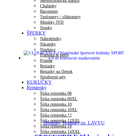
Meteorologické stanice
Chalúpky
Barometer
Teplomery / vlhkomery
Minútky JVD
Stopky
ŠPERKY
Náhrdelníky
Náramky
Náušnice
Písmená & perly
Prstene
Retiazky
Retiazky na členok
Strieborné sety
KUKUČKY
Remienky
Šírka remienka 08
Šírka remienka 08XL
Šírka remienka 10
Šírka remienka 10XL
Šírka remienka 12
Náhľad
Šírka remienka 12XXL
Hodinky
,
Hodinky zn. LAVVU
Šírka remienka 14
Šírka remienka 14XXL