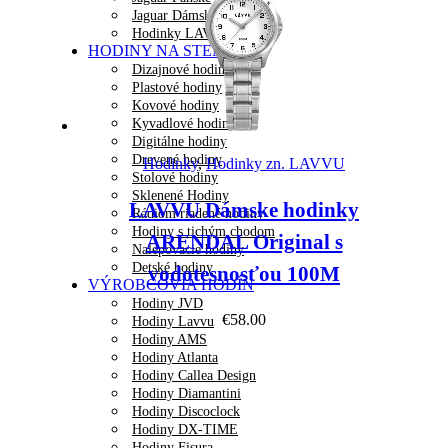
Jaguar Dámske
Hodinky LAVVU
HODINY NA STENU
Dizajnové hodiny
Plastové hodiny
Kovové hodiny
Kyvadlové hodiny
Digitálne hodiny
Náhľad
Drevené hodiny
Hodinky
,
Hodinky zn. LAVVU
Stolové hodiny
Sklenené Hodiny
LAVVU Dámske hodinky
Rádiom riadené hodiny
Hodiny s tichým chodom
ARENDAL Original s
Nalepovacie hodiny
Detské hodiny
vodotesnosťou 100M
VÝROBCOVIA HODÍN
Hodiny JVD
€
58.00
Hodiny Lavvu
Hodiny AMS
Hodiny Atlanta
Hodiny Callea Design
Hodiny Diamantini
Hodiny Discoclock
Hodiny DX-TIME
Hodiny Fisura