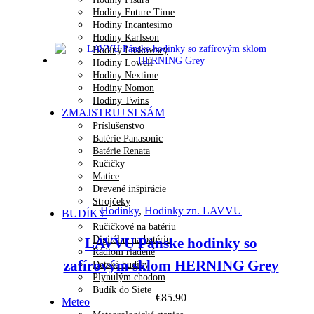
Hodiny Future Time
Hodiny Incantesimo
Hodiny Karlsson
Hodiny Laskowscy
Hodiny Lowell
Hodiny Nextime
Hodiny Nomon
Hodiny Twins
ZMAJSTRUJ SI SÁM
Príslušenstvo
Batérie Panasonic
Batérie Renata
Ručičky
Matice
Drevené inšpirácie
Náhľad
Strojčeky
Hodinky
,
Hodinky zn. LAVVU
BUDÍKY
Ručičkové na batériu
Digitálne na batériu
LAVVU Pánske hodinky so
Rádiom riadené
zafírovým sklom HERNING Grey
Detské budíky
Plynulým chodom
Budík do Siete
€
85.90
Meteo