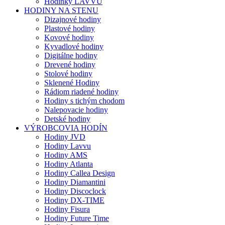
Hodinky LAVVU
HODINY NA STENU
Dizajnové hodiny
Plastové hodiny
Kovové hodiny
Kyvadlové hodiny
Digitálne hodiny
Drevené hodiny
Stolové hodiny
Sklenené Hodiny
Rádiom riadené hodiny
Hodiny s tichým chodom
Nalepovacie hodiny
Detské hodiny
VÝROBCOVIA HODÍN
Hodiny JVD
Hodiny Lavvu
Hodiny AMS
Hodiny Atlanta
Hodiny Callea Design
Hodiny Diamantini
Hodiny Discoclock
Hodiny DX-TIME
Hodiny Fisura
Hodiny Future Time