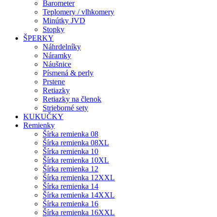
Barometer
Teplomery / vlhkomery
Minútky JVD
Stopky
ŠPERKY
Náhrdelníky
Náramky
Náušnice
Písmená & perly
Prstene
Retiazky
Retiazky na členok
Strieborné sety
KUKUČKY
Remienky
Šírka remienka 08
Šírka remienka 08XL
Šírka remienka 10
Šírka remienka 10XL
Šírka remienka 12
Šírka remienka 12XXL
Šírka remienka 14
Šírka remienka 14XXL
Šírka remienka 16
Šírka remienka 16XXL