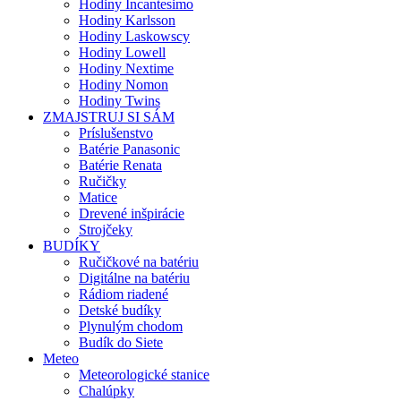
Hodiny Incantesimo
Hodiny Karlsson
Hodiny Laskowscy
Hodiny Lowell
Hodiny Nextime
Hodiny Nomon
Hodiny Twins
ZMAJSTRUJ SI SÁM
Príslušenstvo
Batérie Panasonic
Batérie Renata
Ručičky
Matice
Drevené inšpirácie
Strojčeky
BUDÍKY
Ručičkové na batériu
Digitálne na batériu
Rádiom riadené
Detské budíky
Plynulým chodom
Budík do Siete
Meteo
Meteorologické stanice
Chalúpky