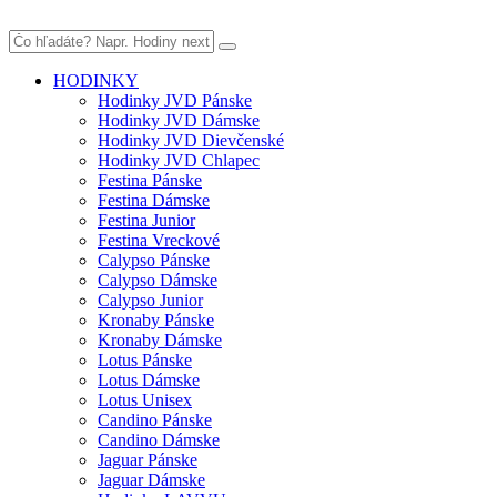
HODINKY
Hodinky JVD Pánske
Hodinky JVD Dámske
Hodinky JVD Dievčenské
Hodinky JVD Chlapec
Festina Pánske
Festina Dámske
Festina Junior
Festina Vreckové
Calypso Pánske
Calypso Dámske
Calypso Junior
Kronaby Pánske
Kronaby Dámske
Lotus Pánske
Lotus Dámske
Lotus Unisex
Candino Pánske
Candino Dámske
Jaguar Pánske
Jaguar Dámske