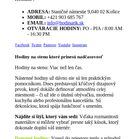
ADRESA:
Staničné námestie 9,040 02 Košice
MOBIL:
+421 903 685 767
EMAIL:
info@hodinarik.sk
OTVÁRACIE HODINY:
PO - PIA / 8:00 AM
- 16:30 PM
Facebook
Twitter
Pinterest
Youtube
Instagram
Hodiny na stenu ktoré prinesú nadčasovosť
Hodiny na stenu: Viac než len čas.
Nástenné hodiny už dávno nie sú len praktickým
pomocníkom. Dnes predstavujú kľúčový dizajnový
prvok, ktorý dokáže definovať atmosféru celej
miestnosti – či už ide o útulnú obývačku, modernú
kuchyňu alebo profesionálnu kanceláriu. Sú
dekoráciou, ktorá spája funkčnosť s umením.
Nájdite si štýl, ktorý vám sedí:
Vďaka rozmanitosti
materiálov si môžete vybrať presne taký kúsok, ktorý
dokonale doplní váš interiér:
Drevené hodiny
:
Vnesú do priestoru teplo a prírodný