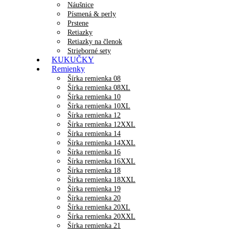
Náušnice
Písmená & perly
Prstene
Retiazky
Retiazky na členok
Strieborné sety
KUKUČKY
Remienky
Šírka remienka 08
Šírka remienka 08XL
Šírka remienka 10
Šírka remienka 10XL
Šírka remienka 12
Šírka remienka 12XXL
Šírka remienka 14
Šírka remienka 14XXL
Šírka remienka 16
Šírka remienka 16XXL
Šírka remienka 18
Šírka remienka 18XXL
Šírka remienka 19
Šírka remienka 20
Šírka remienka 20XL
Šírka remienka 20XXL
Šírka remienka 21