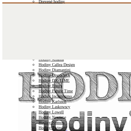
Drevené hodiny
Stolové hodiny
Sklenené Hodiny
Rádiom riadené hodiny
Hodiny s tichým chodom
Nalepovacie hodiny
Detské hodiny
VÝROBCOVIA HODÍN
Hodiny JVD
Hodiny Lavvu
Hodiny AMS
Hodiny Atlanta
Hodiny Callea Design
Hodiny Diamantini
Hodiny Discoclock
Hodiny DX-TIME
Hodiny Fisura
Hodiny Future Time
Hodiny Incantesimo
Hodiny Karlsson
Hodiny Laskowscy
Hodiny Lowell
Hodiny Nextime
Hodiny Nomon
Hodiny Twins