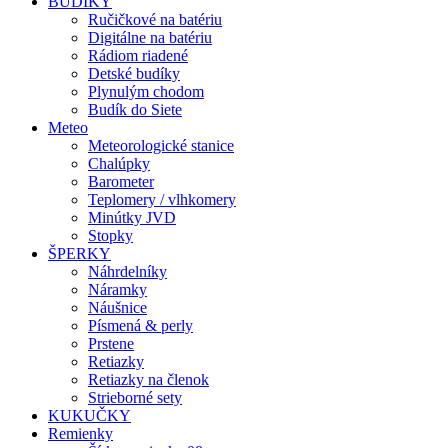
BUDÍKY
Ručičkové na batériu
Digitálne na batériu
Rádiom riadené
Detské budíky
Plynulým chodom
Budík do Siete
Meteo
Meteorologické stanice
Chalúpky
Barometer
Teplomery / vlhkomery
Minútky JVD
Stopky
ŠPERKY
Náhrdelníky
Náramky
Náušnice
Písmená & perly
Prstene
Retiazky
Retiazky na členok
Strieborné sety
KUKUČKY
Remienky