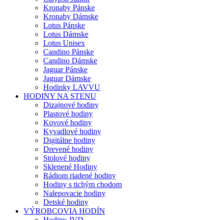
Kronaby Pánske
Kronaby Dámske
Lotus Pánske
Lotus Dámske
Lotus Unisex
Candino Pánske
Candino Dámske
Jaguar Pánske
Jaguar Dámske
Hodinky LAVVU
HODINY NA STENU
Dizajnové hodiny
Plastové hodiny
Kovové hodiny
Kyvadlové hodiny
Digitálne hodiny
Drevené hodiny
Stolové hodiny
Sklenené Hodiny
Rádiom riadené hodiny
Hodiny s tichým chodom
Nalepovacie hodiny
Detské hodiny
VÝROBCOVIA HODÍN
Hodiny JVD