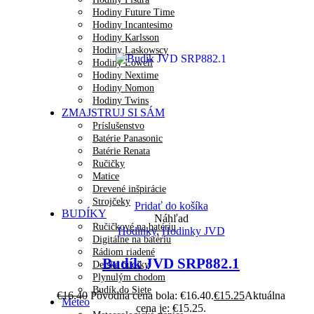
Hodiny Future Time
Hodiny Incantesimo
Hodiny Karlsson
Hodiny Laskowscy
Hodiny Lowell
Hodiny Nextime
Hodiny Nomon
Hodiny Twins
ZMAJSTRUJ SI SÁM
Príslušenstvo
Batérie Panasonic
Batérie Renata
Ručičky
Matice
Drevené inšpirácie
Strojčeky
Pridať do košíka
BUDÍKY
Náhľad
Ručičkové na batériu
Hodinky
,
Hodinky JVD
Digitálne na batériu
Rádiom riadené
Budík JVD SRP882.1
Detské budíky
Plynulým chodom
Budík do Siete
€
16.40
Pôvodná cena bola: €16.40.
€
15.25
Aktuálna
Meteo
cena je: €15.25.