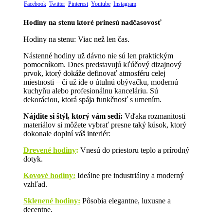
Facebook
Twitter
Pinterest
Youtube
Instagram
Hodiny na stenu ktoré prinesú nadčasovosť
Hodiny na stenu: Viac než len čas.
Nástenné hodiny už dávno nie sú len praktickým
pomocníkom. Dnes predstavujú kľúčový dizajnový
prvok, ktorý dokáže definovať atmosféru celej
miestnosti – či už ide o útulnú obývačku, modernú
kuchyňu alebo profesionálnu kanceláriu. Sú
dekoráciou, ktorá spája funkčnosť s umením.
Nájdite si štýl, ktorý vám sedí:
Vďaka rozmanitosti
materiálov si môžete vybrať presne taký kúsok, ktorý
dokonale doplní váš interiér:
Drevené hodiny
:
Vnesú do priestoru teplo a prírodný
dotyk.
Kovové hodiny:
Ideálne pre industriálny a moderný
vzhľad.
Sklenené hodiny:
Pôsobia elegantne, luxusne a
decentne.