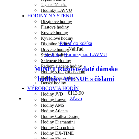
Jaguar Dámske
Hodinky LAVVU
HODINY NA STENU
Dizajnové hodiny
Plastové hodiny
Kovové hodiny
Kyvadlové hodiny
Pridať do košíka
Digitálne hodiny
Náhľad
Drevené hodiny
Hodinky
,
Hodinky zn. LAVVU
Stolové hodiny
Sklenené Hodiny
Rádiom riadené hodiny
MINET Ružovo-zlaté dámske
Hodiny s tichým chodom
Nalepovacie hodiny
hodinky AVENUE s číslami
Detské hodiny
VÝROBCOVIA HODÍN
€
113.90
Hodiny JVD
Zľava
Hodiny Lavvu
Hodiny AMS
Hodiny Atlanta
Hodiny Callea Design
Hodiny Diamantini
Hodiny Discoclock
Hodiny DX-TIME
Hodiny Fisura