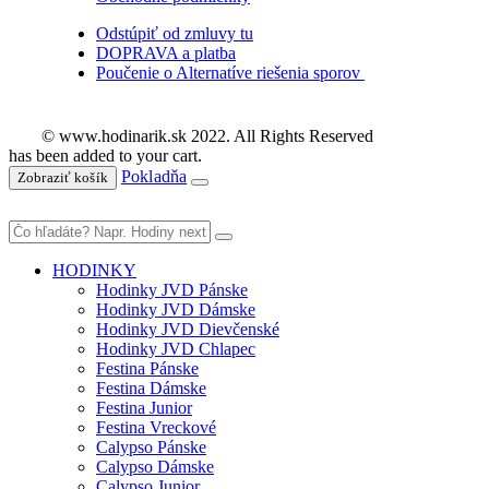
Odstúpiť od zmluvy tu
DOPRAVA a platba
Poučenie o Alternatíve riešenia sporov
© www.hodinarik.sk 2022. All Rights Reserved
has been added to your cart.
Pokladňa
Zobraziť košík
HODINKY
Hodinky JVD Pánske
Hodinky JVD Dámske
Hodinky JVD Dievčenské
Hodinky JVD Chlapec
Festina Pánske
Festina Dámske
Festina Junior
Festina Vreckové
Calypso Pánske
Calypso Dámske
Calypso Junior