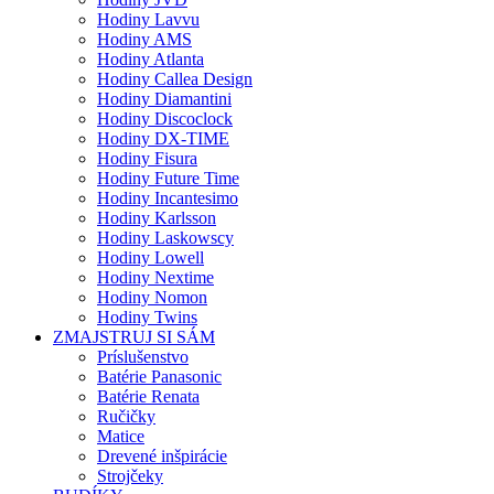
Hodiny Lavvu
Hodiny AMS
Hodiny Atlanta
Hodiny Callea Design
Hodiny Diamantini
Hodiny Discoclock
Hodiny DX-TIME
Hodiny Fisura
Hodiny Future Time
Hodiny Incantesimo
Hodiny Karlsson
Hodiny Laskowscy
Hodiny Lowell
Hodiny Nextime
Hodiny Nomon
Hodiny Twins
ZMAJSTRUJ SI SÁM
Príslušenstvo
Batérie Panasonic
Batérie Renata
Ručičky
Matice
Drevené inšpirácie
Strojčeky