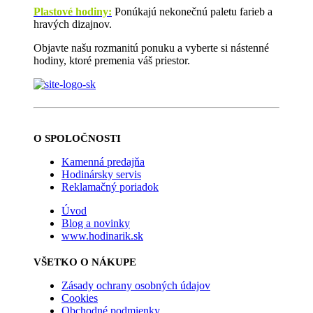
Plastové hodiny:
Ponúkajú nekonečnú paletu farieb a
hravých dizajnov.
Objavte našu rozmanitú ponuku a vyberte si nástenné
hodiny, ktoré premenia váš priestor.
O SPOLOČNOSTI
Kamenná predajňa
Hodinársky servis
Reklamačný poriadok
Úvod
Blog a novinky
www.hodinarik.sk
VŠETKO O NÁKUPE
Zásady ochrany osobných údajov
Cookies
Obchodné podmienky