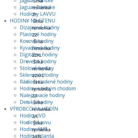
Jaguar Pánske
Šírka
Jaguar Dámske
remienka
Hodinky LAVVU
21
HODINY NA STENU
Šírka
Dizajnové hodiny
remienka
Plastové hodiny
22
Kovové hodiny
Šírka
Kyvadlové hodiny
remienka
Digitálne hodiny
22XL
Drevené hodiny
Šírka
Stolové hodiny
remienka
Sklenené Hodiny
22XXL
Rádiom riadené hodiny
Šírka
Hodiny s tichým chodom
remienka
Nalepovacie hodiny
23
Detské hodiny
Šírka
VÝROBCOVIA HODÍN
remienka
Hodiny JVD
24
Hodiny Lavvu
Šírka
Hodiny AMS
remienka
Hodiny Atlanta
24XL