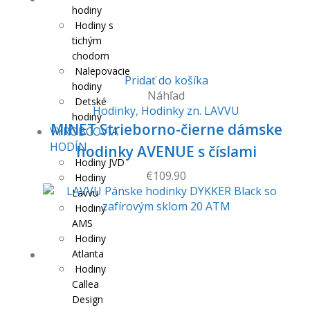
hodiny
Hodiny s
tichým
chodom
Nalepovacie
Pridať do košíka
hodiny
Náhľad
Detské
Hodinky
,
Hodinky zn. LAVVU
hodiny
MINET Strieborno-čierne dámske
VÝROBCOVIA
HODÍN
hodinky AVENUE s číslami
Hodiny JVD
€
109.90
Hodiny
Lavvu
Hodiny
AMS
Hodiny
Atlanta
Hodiny
Callea
Design