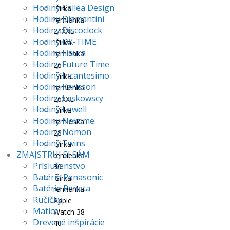
Hodiny Callea Design
Šírka
Hodiny Diamantini
remienka
Hodiny Discoclock
24XXL
Hodiny DX-TIME
Šírka
Hodiny Fisura
remienka
Hodiny Future Time
26
Hodiny Incantesimo
Šírka
Hodiny Karlsson
remienka
Hodiny Laskowscy
26XXL
Hodiny Lowell
Šírka
Hodiny Nextime
remienka
Hodiny Nomon
28
Hodiny Twins
Šírka
ZMAJSTRUJ SI SÁM
remienka
Príslušenstvo
30
Batérie Panasonic
Šírka
Batérie Renata
remienka
Ručičky
Apple
Matice
Watch 38-
Drevené inšpirácie
40