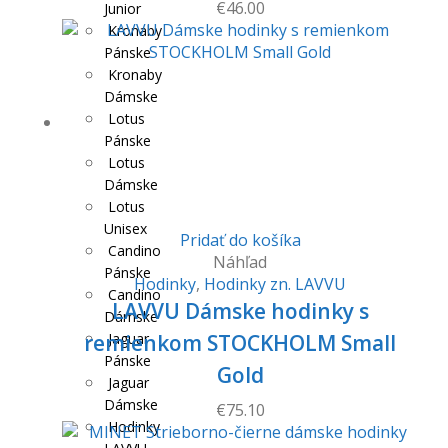
€
46.00
Junior
Kronaby
Pánske
Kronaby
Dámske
Lotus
Pánske
Lotus
Dámske
Lotus
Unisex
Pridať do košíka
Candino
Náhľad
Pánske
Hodinky
,
Hodinky zn. LAVVU
Candino
LAVVU Dámske hodinky s
Dámske
remienkom STOCKHOLM Small
Jaguar
Pánske
Gold
Jaguar
Dámske
€
75.10
Hodinky