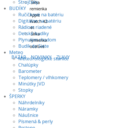
Strojčeky
Šírka
BUDÍKY
remienka
Ručičkové na batériu
Apple
Digitálne na batériu
Watch 42-
Rádiom riadené
44
Detské budíky
Šírka
Plynulým chodom
remienka
Budík do Siete
oceľová
Meteo
BAZÁR
NOVINKY
ZĽAVY
Meteorologické stanice
Chalúpky
Barometer
Teplomery / vlhkomery
Minútky JVD
Stopky
ŠPERKY
Náhrdelníky
Náramky
Náušnice
Písmená & perly
Prstene