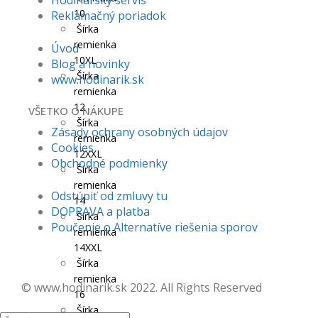
10
Reklamačný poriadok
Šírka
remienka
Úvod
10XL
Blog a novinky
Šírka
www.hodinarik.sk
remienka
12
VŠETKO O NÁKUPE
Šírka
Zásady ochrany osobných údajov
remienka
Cookies
12XXL
Obchodné podmienky
Šírka
remienka
Odstúpiť od zmluvy tu
14
DOPRAVA a platba
Šírka
Poučenie o Alternatíve riešenia sporov
remienka
14XXL
Šírka
remienka
© www.hodinarik.sk 2022. All Rights Reserved
16
Šírka