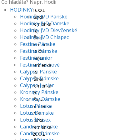
remienka
HODINKY
16XXL
Hodinky JVD Pánske
Šírka
Hodinky JVD Dámske
remienka
Hodinky JVD Dievčenské
18
Hodinky JVD Chlapec
Šírka
Festina Pánske
remienka
Festina Dámske
18XXL
Festina Junior
Šírka
Festina Vreckové
remienka
Calypso Pánske
19
Calypso Dámske
Šírka
Calypso Junior
remienka
Kronaby Pánske
20
Kronaby Dámske
Šírka
Lotus Pánske
remienka
Lotus Dámske
20XL
Lotus Unisex
Šírka
Candino Pánske
remienka
Candino Dámske
20XXL