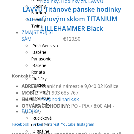
Hodinky
,
Hodinky zn. LAVVU
Hodiny
LAVVU Titánové pánske hodinky
Nomon
so zafírovým sklom TITANIUM
Hodiny
Twins
LILLEHAMMER Black
ZMAJSTRUJ SI
SÁM
€
120.50
Príslušenstvo
Batérie
Panasonic
Batérie
Renata
Kontakt :
Ručičky
Matice
ADRESA:
Staničné námestie 9,040 02 Košice
Drevené
MOBIL:
+421 903 685 767
inšpirácie
EMAIL:
info@hodinarik.sk
Strojčeky
OTVÁRACIE HODINY:
PO - PIA / 8:00 AM -
BUDÍKY
16:30 PM
Ručičkové
Facebook
Twitter
na batériu
Pinterest
Youtube
Instagram
Digitálne