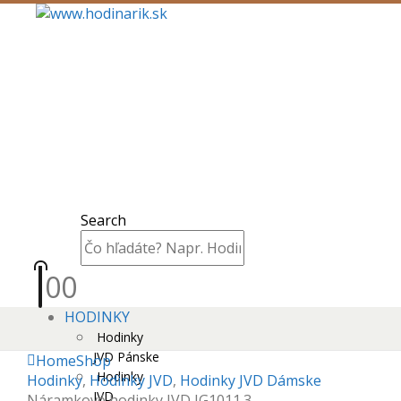
Search
0
0
HODINKY
Hodinky
JVD Pánske
Home
Shop
Hodinky
Hodinky
,
Hodinky JVD
,
Hodinky JVD Dámske
JVD
Náramkové hodinky JVD JG1011.3