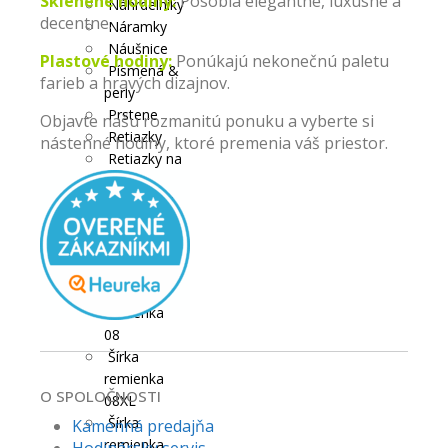
Sklenené hodiny:
Pôsobia elegantne, luxusne a
Náhrdelníky
decentne.
Náramky
Náušnice
Plastové hodiny:
Ponúkajú nekonečnú paletu
Písmená &
farieb a hravých dizajnov.
perly
Prstene
Objavte našu rozmanitú ponuku a vyberte si
Retiazky
nástenné hodiny, ktoré premenia váš priestor.
Retiazky na
členok
Strieborné
sety
KUKUČKY
Remienky
Šírka
remienka
08
Šírka
remienka
O SPOLOČNOSTI
08XL
Šírka
Kamenná predajňa
remienka
Hodinársky servis