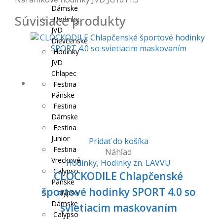
Dámske
Súvisiace produkty
Hodinky
JVD
Dievčenské
Hodinky
JVD
Chlapec
Festina
Pánske
Festina
Dámske
Festina
Junior
Pridať do košíka
Festina
Náhľad
Vreckové
Hodinky
,
Hodinky zn. LAVVU
Calypso
CLOCKODILE Chlapčenské
Pánske
športové hodinky SPORT 4.0 so
Calypso
Dámske
svietiacim maskovaním
Calypso