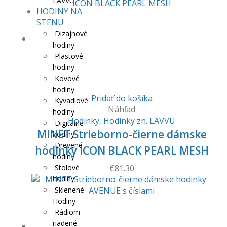
LAVVU
HODINY NA
STENU
Dizajnové
hodiny
Plastové
hodiny
Kovové
hodiny
Pridať do košíka
Kyvadlové
Náhľad
hodiny
Hodinky
,
Hodinky zn. LAVVU
Digitálne
MINET Strieborno-čierne dámske
hodiny
Drevené
hodinky ICON BLACK PEARL MESH
hodiny
Stolové
€
81.30
hodiny
Sklenené
Hodiny
Rádiom
riadené