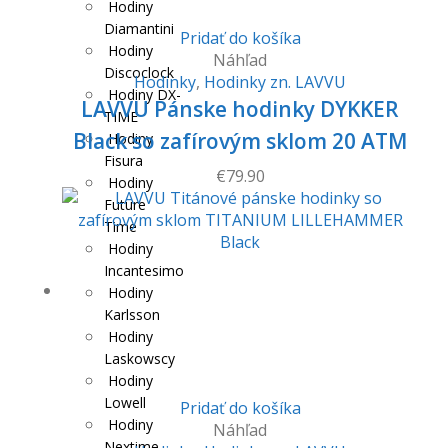
Hodiny
Diamantini
Pridať do košíka
Hodiny
Náhľad
Discoclock
Hodinky
,
Hodinky zn. LAVVU
Hodiny DX-
LAVVU Pánske hodinky DYKKER
TIME
Black so zafírovým sklom 20 ATM
Hodiny
Fisura
€
79.90
Hodiny
Future
Time
Hodiny
Incantesimo
Hodiny
Karlsson
Hodiny
Laskowscy
Hodiny
Lowell
Pridať do košíka
Hodiny
Náhľad
Nextime