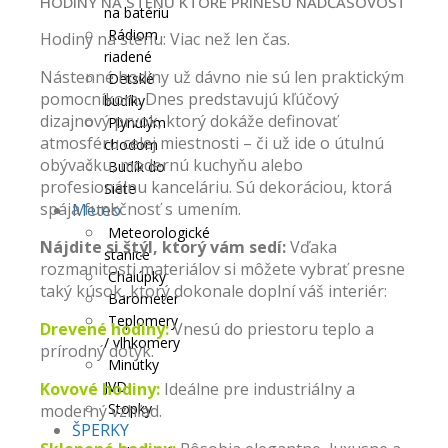
HODINY NA STENU KTORÉ PRINESÚ NADČASOVOSŤ
na batériu
Rádiom
Hodiny na stenu: Viac než len čas.
riadené
Nástenné hodiny už dávno nie sú len praktickým
Detské
pomocníkom. Dnes predstavujú kľúčový
budíky
dizajnový prvok, ktorý dokáže definovať
Plynulým
atmosféru celej miestnosti – či už ide o útulnú
chodom
obývačku, modernú kuchyňu alebo
Budík do
profesionálnu kanceláriu. Sú dekoráciou, ktorá
Siete
spája funkčnosť s umením.
Meteo
Meteorologické
Nájdite si štýl, ktorý vám sedí:
Vďaka
stanice
rozmanitosti materiálov si môžete vybrať presne
Chalúpky
taký kúsok, ktorý dokonale doplní váš interiér:
Barometer
Teplomery
Drevené hodiny
:
Vnesú do priestoru teplo a
/ vlhkomery
prírodný dotyk.
Minútky
JVD
Kovové hodiny:
Ideálne pre industriálny a
Stopky
moderný vzhľad.
ŠPERKY