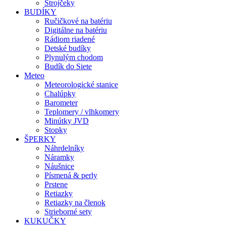
Strojčeky
BUDÍKY
Ručičkové na batériu
Digitálne na batériu
Rádiom riadené
Detské budíky
Plynulým chodom
Budík do Siete
Meteo
Meteorologické stanice
Chalúpky
Barometer
Teplomery / vlhkomery
Minútky JVD
Stopky
ŠPERKY
Náhrdelníky
Náramky
Náušnice
Písmená & perly
Prstene
Retiazky
Retiazky na členok
Strieborné sety
KUKUČKY