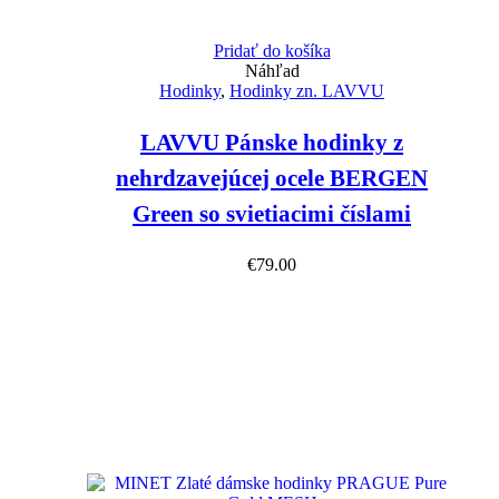
Pridať do košíka
Náhľad
Hodinky
,
Hodinky zn. LAVVU
LAVVU Pánske hodinky z
nehrdzavejúcej ocele BERGEN
Green so svietiacimi číslami
€
79.00