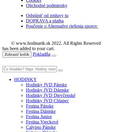
Cookies
Obchodné podmienky
Odstúpiť od zmluvy tu
DOPRAVA a platba
Poučenie o Alternatíve riešenia sporov
© www.hodinarik.sk 2022. All Rights Reserved
has been added to your cart.
Pokladňa
Zobraziť košík
HODINKY
Hodinky JVD Pánske
Hodinky JVD Dámske
Hodinky JVD Dievčenské
Hodinky JVD Chlapec
Festina Pánske
Festina Dámske
Festina Junior
Festina Vreckové
Calypso Pánske