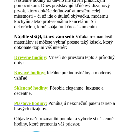
Nástenné hodiny už dávno nie sú len praktickým
pomocníkom. Dnes predstavujú kľúčový dizajnový
prvok, ktorý dokáže definovať atmosféru celej
miestnosti – či už ide o útulnú obývačku, modernú
kuchyňu alebo profesionálnu kanceláriu. Sú
dekoráciou, ktorá spája funkčnosť s umením.
Nájdite si štýl, ktorý vám sedí:
Vďaka rozmanitosti
materiálov si môžete vybrať presne taký kúsok, ktorý
dokonale doplní váš interiér:
Drevené hodiny
:
Vnesú do priestoru teplo a prírodný
dotyk.
Kovové hodiny:
Ideálne pre industriálny a moderný
vzhľad.
Sklenené hodiny:
Pôsobia elegantne, luxusne a
decentne.
Plastové hodiny:
Ponúkajú nekonečnú paletu farieb a
hravých dizajnov.
Objavte našu rozmanitú ponuku a vyberte si nástenné
hodiny, ktoré premenia váš priestor.