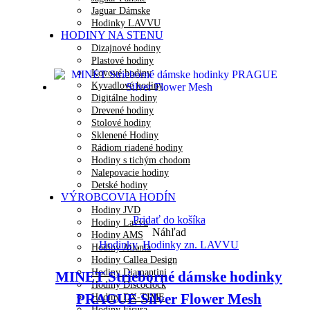
Jaguar Dámske
Hodinky LAVVU
HODINY NA STENU
Dizajnové hodiny
Plastové hodiny
Kovové hodiny
Kyvadlové hodiny
Digitálne hodiny
Drevené hodiny
Stolové hodiny
Sklenené Hodiny
Rádiom riadené hodiny
Hodiny s tichým chodom
Nalepovacie hodiny
Detské hodiny
VÝROBCOVIA HODÍN
Hodiny JVD
Pridať do košíka
Hodiny Lavvu
Náhľad
Hodiny AMS
Hodinky
,
Hodinky zn. LAVVU
Hodiny Atlanta
Hodiny Callea Design
Hodiny Diamantini
MINET Strieborné dámske hodinky
Hodiny Discoclock
PRAGUE Silver Flower Mesh
Hodiny DX-TIME
Hodiny Fisura