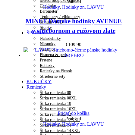
Meteorologické stanice
Náhľad
Chalúpky
Hodinky
,
Hodinky zn. LAVVU
Barometer
Teplomery / vlhkomery
MINET Dámske hodinky AVENUE
Minútky JVD
Stopky
v striebornom a ružovom zlate
ŠPERKY
Náhrdelníky
Náramky
€
109.90
Náušnice
Písmená & perly
Prstene
Retiazky
Retiazky na členok
Strieborné sety
KUKUČKY
Remienky
Šírka remienka 08
Šírka remienka 08XL
Šírka remienka 10
Šírka remienka 10XL
Pridať do košíka
Šírka remienka 12
Náhľad
Šírka remienka 12XXL
Hodinky
,
Hodinky zn. LAVVU
Šírka remienka 14
Šírka remienka 14XXL