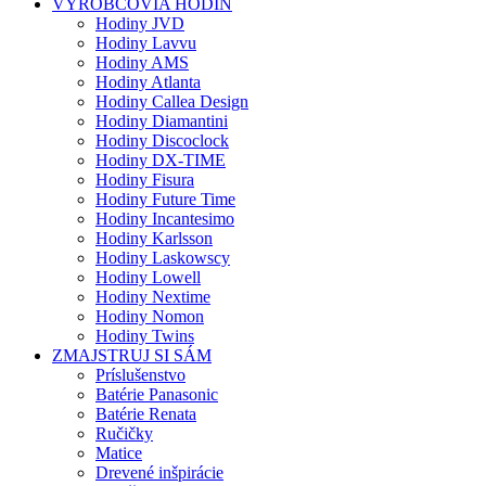
VÝROBCOVIA HODÍN
Hodiny JVD
Hodiny Lavvu
Hodiny AMS
Hodiny Atlanta
Hodiny Callea Design
Hodiny Diamantini
Hodiny Discoclock
Hodiny DX-TIME
Hodiny Fisura
Hodiny Future Time
Hodiny Incantesimo
Hodiny Karlsson
Hodiny Laskowscy
Hodiny Lowell
Hodiny Nextime
Hodiny Nomon
Hodiny Twins
ZMAJSTRUJ SI SÁM
Príslušenstvo
Batérie Panasonic
Batérie Renata
Ručičky
Matice
Drevené inšpirácie