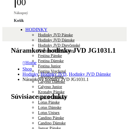
0
0
Nákupný
Košík
HODINKY
Hodinky JVD Pánske
Hodinky JVD Dámske
Hodinky JVD Dievčenské
Náramkové hodinky JVD JG1031.1
Hodinky JVD Chlapec
Festina Pánske
Festina Dámske
Home
Festina Junior
Shop
Festina Vreckové
Hodinky
,
Hodinky JVD
,
Hodinky JVD Dámske
Calypso Pánske
Náramkové hodinky JVD JG1031.1
Calypso Dámske
Calypso Junior
Kronaby Pánske
Súvisiace produkty
Kronaby Dámske
Lotus Pánske
Lotus Dámske
Lotus Unisex
Candino Pánske
Candino Dámske
Jaguar Pánske