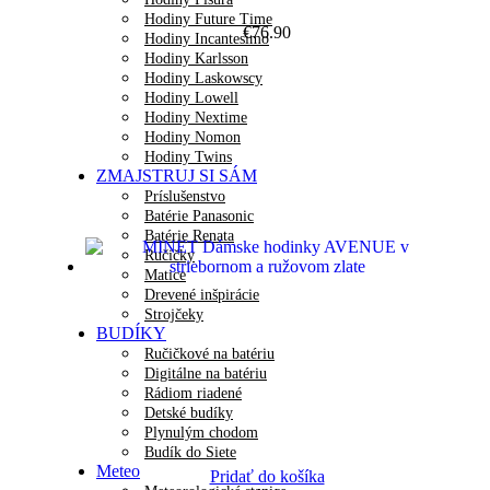
Hodiny Future Time
€
76.90
Hodiny Incantesimo
Hodiny Karlsson
Hodiny Laskowscy
Hodiny Lowell
Hodiny Nextime
Hodiny Nomon
Hodiny Twins
ZMAJSTRUJ SI SÁM
Príslušenstvo
Batérie Panasonic
Batérie Renata
Ručičky
Matice
Drevené inšpirácie
Strojčeky
BUDÍKY
Ručičkové na batériu
Digitálne na batériu
Rádiom riadené
Detské budíky
Plynulým chodom
Budík do Siete
Meteo
Pridať do košíka