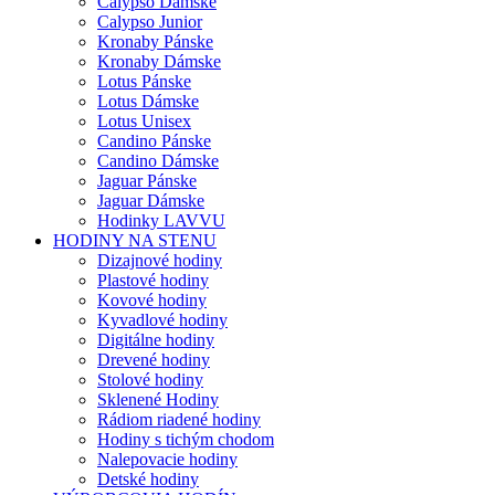
Calypso Dámske
Calypso Junior
Kronaby Pánske
Kronaby Dámske
Lotus Pánske
Lotus Dámske
Lotus Unisex
Candino Pánske
Candino Dámske
Jaguar Pánske
Jaguar Dámske
Hodinky LAVVU
HODINY NA STENU
Dizajnové hodiny
Plastové hodiny
Kovové hodiny
Kyvadlové hodiny
Digitálne hodiny
Drevené hodiny
Stolové hodiny
Sklenené Hodiny
Rádiom riadené hodiny
Hodiny s tichým chodom
Nalepovacie hodiny
Detské hodiny