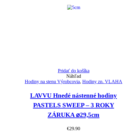
Pridať do košíka
Náhľad
Hodiny na stenu Výrobcovia
,
Hodiny zn. VLAHA
LAVVU Hnedé nástenné hodiny
PASTELS SWEEP – 3 ROKY
ZÁRUKA ⌀29,5cm
€
29.90