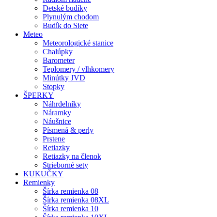
Detské budíky
Plynulým chodom
Budík do Siete
Meteo
Meteorologické stanice
Chalúpky
Barometer
Teplomery / vlhkomery
Minútky JVD
Stopky
ŠPERKY
Náhrdelníky
Náramky
Náušnice
Písmená & perly
Prstene
Retiazky
Retiazky na členok
Strieborné sety
KUKUČKY
Remienky
Šírka remienka 08
Šírka remienka 08XL
Šírka remienka 10