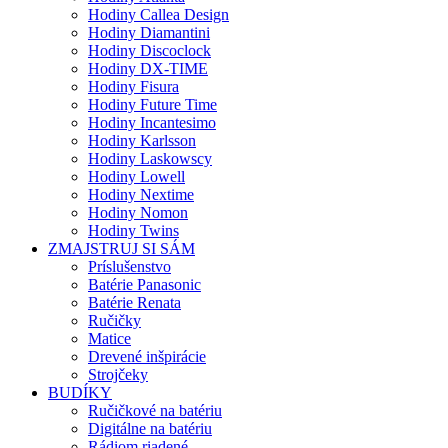
Hodiny Callea Design
Hodiny Diamantini
Hodiny Discoclock
Hodiny DX-TIME
Hodiny Fisura
Hodiny Future Time
Hodiny Incantesimo
Hodiny Karlsson
Hodiny Laskowscy
Hodiny Lowell
Hodiny Nextime
Hodiny Nomon
Hodiny Twins
ZMAJSTRUJ SI SÁM
Príslušenstvo
Batérie Panasonic
Batérie Renata
Ručičky
Matice
Drevené inšpirácie
Strojčeky
BUDÍKY
Ručičkové na batériu
Digitálne na batériu
Rádiom riadené