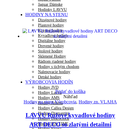
Jaguar Dámske
Hodinky LAVVU
HODINY NA STENU
Dizajnové hodiny
Plastové hodiny
Kovové hodiny
Kyvadlové hodiny
Digitálne hodiny
Drevené hodiny
Stolové hodiny
Sklenené Hodiny
Rádiom riadené hodiny
Hodiny s tichým chodom
Nalepovacie hodiny
Detské hodiny
VÝROBCOVIA HODÍN
Hodiny JVD
Pridať do košíka
Hodiny Lavvu
Náhľad
Hodiny AMS
Hodiny na stenu Výrobcovia
,
Hodiny zn. VLAHA
Hodiny Atlanta
Hodiny Callea Design
Hodiny Diamantini
LAVVU Ružové kyvadlové hodiny
Hodiny Discoclock
ART DECO so zlatými detailmi
Hodiny DX-TIME
Hodiny Fisura