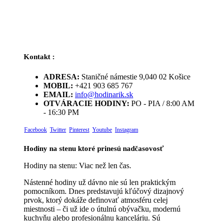
Kontakt :
ADRESA:
Staničné námestie 9,040 02 Košice
MOBIL:
+421 903 685 767
EMAIL:
info@hodinarik.sk
OTVÁRACIE HODINY:
PO - PIA / 8:00 AM
- 16:30 PM
Facebook
Twitter
Pinterest
Youtube
Instagram
Hodiny na stenu ktoré prinesú nadčasovosť
Hodiny na stenu: Viac než len čas.
Nástenné hodiny už dávno nie sú len praktickým
pomocníkom. Dnes predstavujú kľúčový dizajnový
prvok, ktorý dokáže definovať atmosféru celej
miestnosti – či už ide o útulnú obývačku, modernú
kuchyňu alebo profesionálnu kanceláriu. Sú