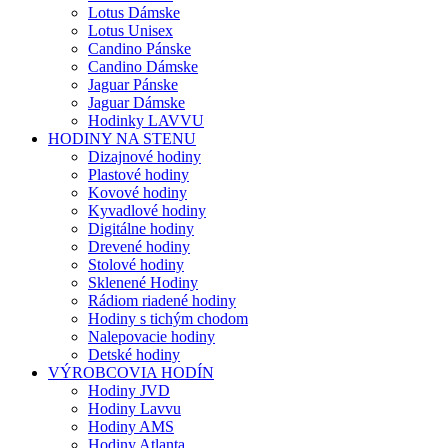
Lotus Dámske
Lotus Unisex
Candino Pánske
Candino Dámske
Jaguar Pánske
Jaguar Dámske
Hodinky LAVVU
HODINY NA STENU
Dizajnové hodiny
Plastové hodiny
Kovové hodiny
Kyvadlové hodiny
Digitálne hodiny
Drevené hodiny
Stolové hodiny
Sklenené Hodiny
Rádiom riadené hodiny
Hodiny s tichým chodom
Nalepovacie hodiny
Detské hodiny
VÝROBCOVIA HODÍN
Hodiny JVD
Hodiny Lavvu
Hodiny AMS
Hodiny Atlanta