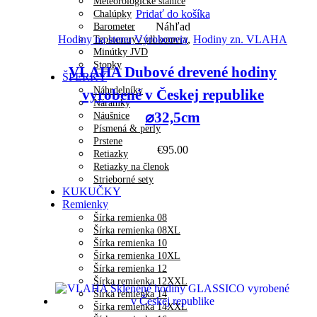
Meteorologické stanice
Pridať do košíka
Chalúpky
Náhľad
Barometer
Hodiny na stenu Výrobcovia
,
Hodiny zn. VLAHA
Teplomery / vlhkomery
Minútky JVD
Stopky
VLAHA Dubové drevené hodiny
ŠPERKY
Náhrdelníky
vyrobené v Českej republike
Náramky
⌀32,5cm
Náušnice
Písmená & perly
Prstene
€
95.00
Retiazky
Retiazky na členok
Strieborné sety
KUKUČKY
Remienky
Šírka remienka 08
Šírka remienka 08XL
Šírka remienka 10
Šírka remienka 10XL
Šírka remienka 12
Šírka remienka 12XXL
Šírka remienka 14
Šírka remienka 14XXL