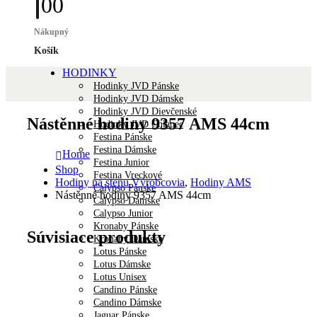
0
0
Nákupný
Košík
HODINKY
Hodinky JVD Pánske
Hodinky JVD Dámske
Hodinky JVD Dievčenské
Nástěnné hodiny 9357 AMS 44cm
Hodinky JVD Chlapec
Festina Pánske
Festina Dámske
Home
Festina Junior
Shop
Festina Vreckové
Hodiny na stenu Výrobcovia
,
Hodiny AMS
Calypso Pánske
Nástěnné hodiny 9357 AMS 44cm
Calypso Dámske
Calypso Junior
Kronaby Pánske
Súvisiace produkty
Kronaby Dámske
Lotus Pánske
Lotus Dámske
Lotus Unisex
Candino Pánske
Candino Dámske
Jaguar Pánske