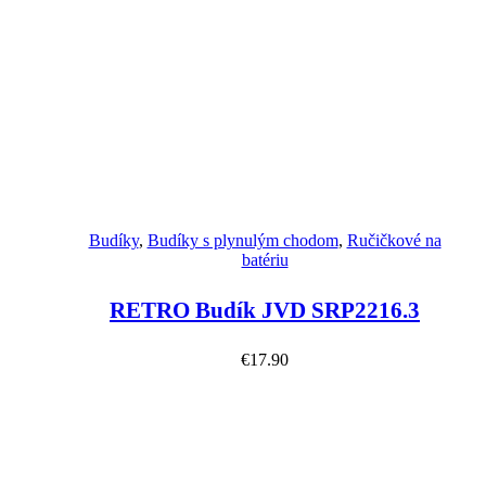
Náhľad
Budíky
,
Budíky s plynulým chodom
,
Ručičkové na
batériu
RETRO Budík JVD SRP2216.3
€
17.90