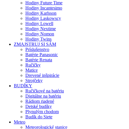
Hodiny Future Time
Hodiny Incantesimo
Hodiny Karlsson
Hodiny Laskowscy
Hodiny Lowell
Hodiny Nextime
Hodiny Nomon
Hodiny Twins
ZMAJSTRUJ SI SÁM
Príslušenstvo
Batérie Panasonic
Batérie Renata
Ručičky
Matice
Drevené inšpirácie
Strojčeky
BUDÍKY
Ručičkové na batériu
Digitálne na batériu
Rádiom riadené
Detské budíky
Plynulým chodom
Budík do Siete
Meteo
Meteorologické stanice