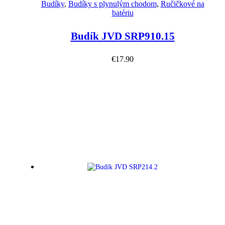
Budíky
,
Budíky s plynulým chodom
,
Ručičkové na
batériu
Budík JVD SRP910.15
€
17.90