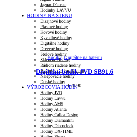
Jaguar Dámske
Hodinky LAVVU
HODINY NA STENU
Dizajnové hodiny
Plastové hodiny
Kovové hodiny
Kyvadlové hodiny
Digitálne hodiny
Drevené hodiny
Náhľad
Stolové hodiny
Budíky
,
Digitálne na batériu
Sklenené Hodiny
Rádiom riadené hodiny
Digitálni budík JVD SB91.6
Hodiny s tichým chodom
Nalepovacie hodiny
Detské hodiny
€
20.90
VÝROBCOVIA HODÍN
Hodiny JVD
Hodiny Lavvu
Hodiny AMS
Hodiny Atlanta
Hodiny Callea Design
Hodiny Diamantini
Hodiny Discoclock
Hodiny DX-TIME
Hodiny Fisura