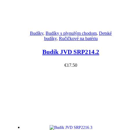
Náhľad
Budíky
,
Budíky s plynulým chodom
,
Detské
budíky
,
Ručičkové na batériu
Budík JVD SRP214.2
€
17.50