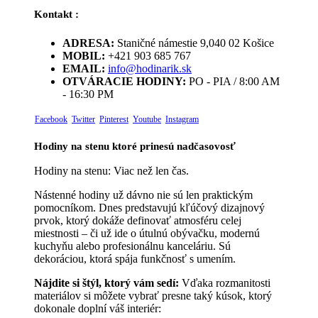
Kontakt :
ADRESA:
Staničné námestie 9,040 02 Košice
MOBIL:
+421 903 685 767
EMAIL:
info@hodinarik.sk
OTVÁRACIE HODINY:
PO - PIA / 8:00 AM
- 16:30 PM
Facebook
Twitter
Pinterest
Youtube
Instagram
Hodiny na stenu ktoré prinesú nadčasovosť
Hodiny na stenu: Viac než len čas.
Nástenné hodiny už dávno nie sú len praktickým
pomocníkom. Dnes predstavujú kľúčový dizajnový
prvok, ktorý dokáže definovať atmosféru celej
miestnosti – či už ide o útulnú obývačku, modernú
kuchyňu alebo profesionálnu kanceláriu. Sú
dekoráciou, ktorá spája funkčnosť s umením.
Nájdite si štýl, ktorý vám sedí:
Vďaka rozmanitosti
materiálov si môžete vybrať presne taký kúsok, ktorý
dokonale doplní váš interiér: