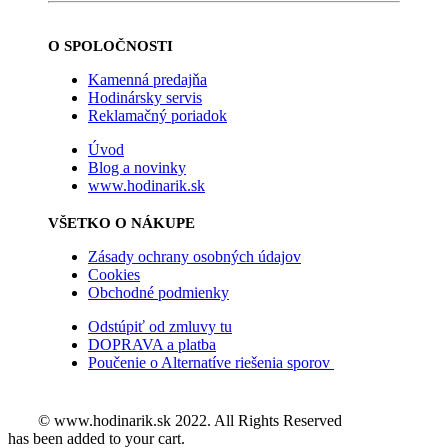
O SPOLOČNOSTI
Kamenná predajňa
Hodinársky servis
Reklamačný poriadok
Úvod
Blog a novinky
www.hodinarik.sk
VŠETKO O NÁKUPE
Zásady ochrany osobných údajov
Cookies
Obchodné podmienky
Odstúpiť od zmluvy tu
DOPRAVA a platba
Poučenie o Alternatíve riešenia sporov
© www.hodinarik.sk 2022. All Rights Reserved
has been added to your cart.