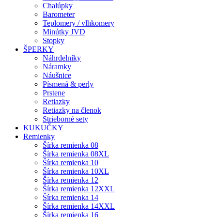
Chalúpky
Barometer
Teplomery / vlhkomery
Minútky JVD
Stopky
ŠPERKY
Náhrdelníky
Náramky
Náušnice
Písmená & perly
Prstene
Retiazky
Retiazky na členok
Strieborné sety
KUKUČKY
Remienky
Šírka remienka 08
Šírka remienka 08XL
Šírka remienka 10
Šírka remienka 10XL
Šírka remienka 12
Šírka remienka 12XXL
Šírka remienka 14
Šírka remienka 14XXL
Šírka remienka 16