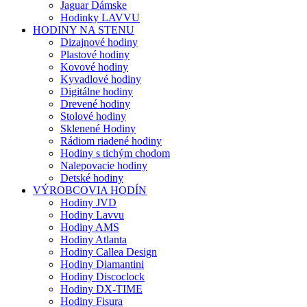
Jaguar Dámske
Hodinky LAVVU
HODINY NA STENU
Dizajnové hodiny
Plastové hodiny
Kovové hodiny
Kyvadlové hodiny
Digitálne hodiny
Drevené hodiny
Stolové hodiny
Sklenené Hodiny
Rádiom riadené hodiny
Hodiny s tichým chodom
Nalepovacie hodiny
Detské hodiny
VÝROBCOVIA HODÍN
Hodiny JVD
Hodiny Lavvu
Hodiny AMS
Hodiny Atlanta
Hodiny Callea Design
Hodiny Diamantini
Hodiny Discoclock
Hodiny DX-TIME
Hodiny Fisura