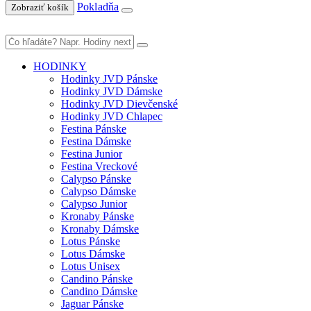
Pokladňa
Zobraziť košík
HODINKY
Hodinky JVD Pánske
Hodinky JVD Dámske
Hodinky JVD Dievčenské
Hodinky JVD Chlapec
Festina Pánske
Festina Dámske
Festina Junior
Festina Vreckové
Calypso Pánske
Calypso Dámske
Calypso Junior
Kronaby Pánske
Kronaby Dámske
Lotus Pánske
Lotus Dámske
Lotus Unisex
Candino Pánske
Candino Dámske
Jaguar Pánske