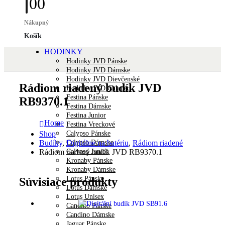
0
0
Nákupný
Košík
HODINKY
Hodinky JVD Pánske
Hodinky JVD Dámske
Hodinky JVD Dievčenské
Rádiom riadený budík JVD
Hodinky JVD Chlapec
Festina Pánske
RB9370.1
Festina Dámske
Festina Junior
Home
Festina Vreckové
Calypso Pánske
Shop
Calypso Dámske
Budíky
,
Digitálne na batériu
,
Rádiom riadené
Calypso Junior
Rádiom riadený budík JVD RB9370.1
Kronaby Pánske
Kronaby Dámske
Lotus Pánske
Súvisiace produkty
Lotus Dámske
Lotus Unisex
Candino Pánske
Candino Dámske
Jaguar Pánske