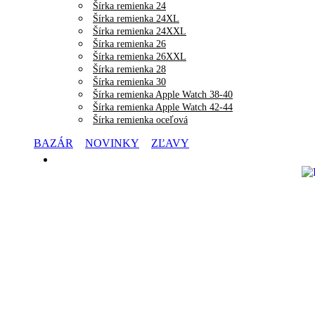
Šírka remienka 24
Šírka remienka 24XL
Šírka remienka 24XXL
Šírka remienka 26
Šírka remienka 26XXL
Šírka remienka 28
Šírka remienka 30
Šírka remienka Apple Watch 38-40
Šírka remienka Apple Watch 42-44
Šírka remienka oceľová
BAZÁR
NOVINKY
ZĽAVY