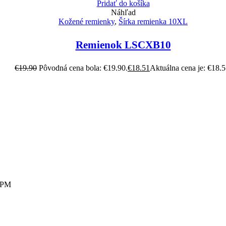
Pridať do košíka
Náhľad
Kožené remienky
,
Šírka remienka 10XL
Remienok LSCXB10
€
19.90
Pôvodná cena bola: €19.90.
€
18.51
Aktuálna cena je: €18.5
0 PM