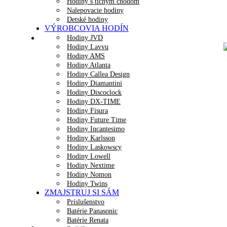
Hodiny s tichým chodom
Nalepovacie hodiny
Detské hodiny
VÝROBCOVIA HODÍN
Hodiny JVD
Hodiny Lavvu
Hodiny AMS
Hodiny Atlanta
Hodiny Callea Design
Hodiny Diamantini
Hodiny Discoclock
Hodiny DX-TIME
Hodiny Fisura
Hodiny Future Time
Hodiny Incantesimo
Hodiny Karlsson
Hodiny Laskowscy
Hodiny Lowell
Hodiny Nextime
Hodiny Nomon
Hodiny Twins
ZMAJSTRUJ SI SÁM
Príslušenstvo
Batérie Panasonic
Batérie Renata