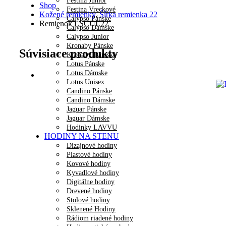
Festina Junior
Shop
Festina Vreckové
Kožené remienky
,
Šírka remienka 22
Calypso Pánske
Remienok LSCUL22
Calypso Dámske
Calypso Junior
Kronaby Pánske
Súvisiace produkty
Kronaby Dámske
Lotus Pánske
Lotus Dámske
Lotus Unisex
Candino Pánske
Candino Dámske
Jaguar Pánske
Jaguar Dámske
Hodinky LAVVU
HODINY NA STENU
Dizajnové hodiny
Plastové hodiny
Kovové hodiny
Kyvadlové hodiny
Digitálne hodiny
Drevené hodiny
Stolové hodiny
Sklenené Hodiny
Rádiom riadené hodiny