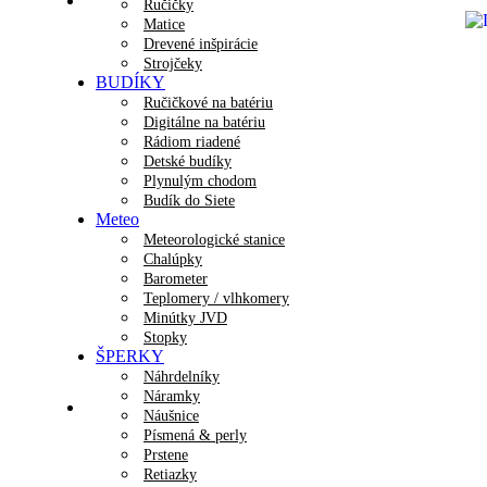
Ručičky
Matice
Drevené inšpirácie
Strojčeky
BUDÍKY
Ručičkové na batériu
Digitálne na batériu
Rádiom riadené
Detské budíky
Plynulým chodom
Budík do Siete
Meteo
Meteorologické stanice
Chalúpky
Barometer
Teplomery / vlhkomery
Minútky JVD
Stopky
ŠPERKY
Náhrdelníky
Náramky
Náušnice
Písmená & perly
Prstene
Retiazky