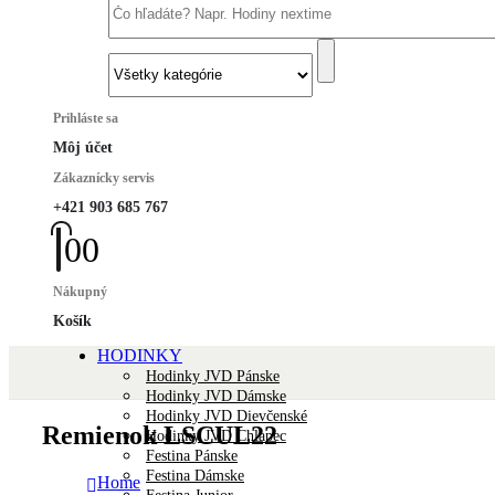
Prihláste sa
Môj účet
Zákaznícky servis
+421 903 685 767
0
0
Nákupný
Košík
HODINKY
Hodinky JVD Pánske
Hodinky JVD Dámske
Hodinky JVD Dievčenské
Remienok LSCUL22
Hodinky JVD Chlapec
Festina Pánske
Festina Dámske
Home