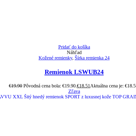
Pridať do košíka
Náhľad
Kožené remienky
,
Šírka remienka 24
Remienok LSWUB24
€
19.90
Pôvodná cena bola: €19.90.
€
18.51
Aktuálna cena je: €18.5
Zľava