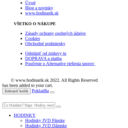
Úvod
Blog a novinky
www.hodinarik.sk
VŠETKO O NÁKUPE
Zásady ochrany osobných údajov
Cookies
Obchodné podmienky
Odstúpiť od zmluvy tu
DOPRAVA a platba
Poučenie o Alternatíve riešenia sporov
© www.hodinarik.sk 2022. All Rights Reserved
has been added to your cart.
Pokladňa
Zobraziť košík
HODINKY
Hodinky JVD Pánske
Hodinky JVD Dámske