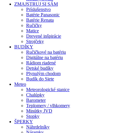
ZMAJSTRUJ SI SÁM
Príslušenstvo
Batérie Panasonic
Batérie Renata
Ručičky
Matice
Drevené inšpirácie
Strojčeky
BUDÍKY
Ručičkové na batériu
Digitálne na batériu
Rádiom riadené
Detské budíky
Plynulým chodom
Budík do Siete
Meteo
Meteorologické stanice
Chalúpky
Barometer
Teplomery / vlhkomery
Minútky JVD
Stopky
ŠPERKY
Náhrdelníky
Náramky