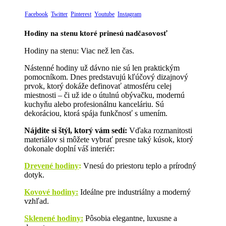
Facebook
Twitter
Pinterest
Youtube
Instagram
Hodiny na stenu ktoré prinesú nadčasovosť
Hodiny na stenu: Viac než len čas.
Nástenné hodiny už dávno nie sú len praktickým
pomocníkom. Dnes predstavujú kľúčový dizajnový
prvok, ktorý dokáže definovať atmosféru celej
miestnosti – či už ide o útulnú obývačku, modernú
kuchyňu alebo profesionálnu kanceláriu. Sú
dekoráciou, ktorá spája funkčnosť s umením.
Nájdite si štýl, ktorý vám sedí:
Vďaka rozmanitosti
materiálov si môžete vybrať presne taký kúsok, ktorý
dokonale doplní váš interiér:
Drevené hodiny
:
Vnesú do priestoru teplo a prírodný
dotyk.
Kovové hodiny:
Ideálne pre industriálny a moderný
vzhľad.
Sklenené hodiny:
Pôsobia elegantne, luxusne a