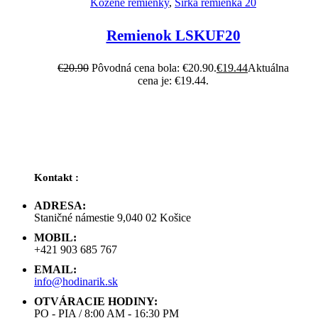
Kožené remienky
,
Šírka remienka 20
Remienok LSKUF20
€
20.90
Pôvodná cena bola: €20.90.
€
19.44
Aktuálna
cena je: €19.44.
Kontakt :
ADRESA:
Staničné námestie 9,040 02 Košice
MOBIL:
+421 903 685 767
EMAIL:
info@hodinarik.sk
OTVÁRACIE HODINY:
PO - PIA / 8:00 AM - 16:30 PM