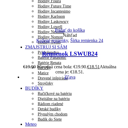
Hodiny Fisura
Hodiny Future Time
Hodiny Incantesimo
Hodiny Karlsson
Hodiny Laskowscy
Hodiny Lowell
Pridať do košíka
Hodiny Nextime
Náhľad
Hodiny Nomon
Kožené remienky
,
Šírka remienka 24
Hodiny Twins
ZMAJSTRUJ SI SÁM
Príslušenstvo
Remienok LSWUB24
Batérie Panasonic
Batérie Renata
€
19.90
Pôvodná cena bola: €19.90.
€
18.51
Aktuálna
Ručičky
cena je: €18.51.
Matice
Zľava
Drevené inšpirácie
Strojčeky
BUDÍKY
Ručičkové na batériu
Digitálne na batériu
Rádiom riadené
Detské budíky
Plynulým chodom
Budík do Siete
Meteo