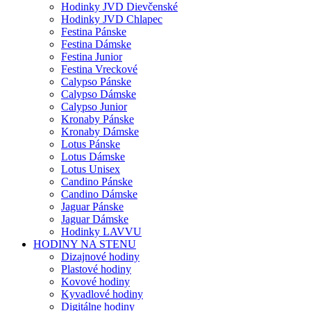
Hodinky JVD Dievčenské
Hodinky JVD Chlapec
Festina Pánske
Festina Dámske
Festina Junior
Festina Vreckové
Calypso Pánske
Calypso Dámske
Calypso Junior
Kronaby Pánske
Kronaby Dámske
Lotus Pánske
Lotus Dámske
Lotus Unisex
Candino Pánske
Candino Dámske
Jaguar Pánske
Jaguar Dámske
Hodinky LAVVU
HODINY NA STENU
Dizajnové hodiny
Plastové hodiny
Kovové hodiny
Kyvadlové hodiny
Digitálne hodiny