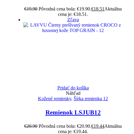
€
19.90
Pôvodná cena bola: €19.90.
€
18.51
Aktuálna
cena je: €18.51.
Zľava
Pridať do košíka
Náhľad
Kožené remienky
,
Šírka remienka 12
Remienok LSJUB12
€
20.90
Pôvodná cena bola: €20.90.
€
19.44
Aktuálna
cena je: €19.44.