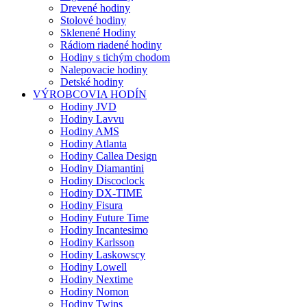
Drevené hodiny
Stolové hodiny
Sklenené Hodiny
Rádiom riadené hodiny
Hodiny s tichým chodom
Nalepovacie hodiny
Detské hodiny
VÝROBCOVIA HODÍN
Hodiny JVD
Hodiny Lavvu
Hodiny AMS
Hodiny Atlanta
Hodiny Callea Design
Hodiny Diamantini
Hodiny Discoclock
Hodiny DX-TIME
Hodiny Fisura
Hodiny Future Time
Hodiny Incantesimo
Hodiny Karlsson
Hodiny Laskowscy
Hodiny Lowell
Hodiny Nextime
Hodiny Nomon
Hodiny Twins