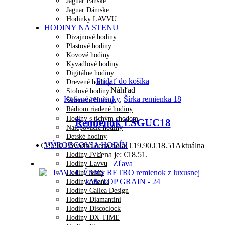
Jaguar Pánske
Jaguar Dámske
Hodinky LAVVU
HODINY NA STENU
Dizajnové hodiny
Plastové hodiny
Kovové hodiny
Kyvadlové hodiny
Digitálne hodiny
Pridať do košíka
Drevené hodiny
Náhľad
Stolové hodiny
Kožené remienky
,
Šírka remienka 18
Sklenené Hodiny
Rádiom riadené hodiny
Hodiny s tichým chodom
Remienok LSGUC18
Nalepovacie hodiny
Detské hodiny
VÝROBCOVIA HODÍN
€
19.90
Pôvodná cena bola: €19.90.
€
18.51
Aktuálna
cena je: €18.51.
Hodiny JVD
Zľava
Hodiny Lavvu
Hodiny AMS
Hodiny Atlanta
Hodiny Callea Design
Hodiny Diamantini
Hodiny Discoclock
Hodiny DX-TIME