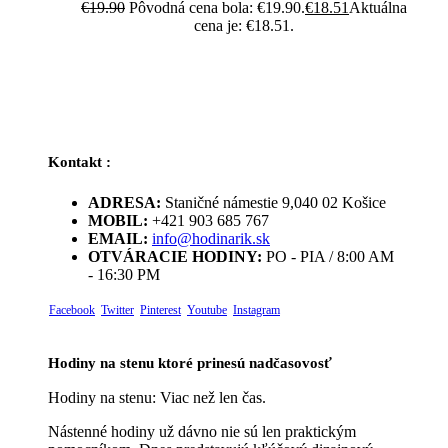
€
19.90
Pôvodná cena bola: €19.90.
€
18.51
Aktuálna
cena je: €18.51.
Kontakt :
ADRESA:
Staničné námestie 9,040 02 Košice
MOBIL:
+421 903 685 767
EMAIL:
info@hodinarik.sk
OTVÁRACIE HODINY:
PO - PIA / 8:00 AM
- 16:30 PM
Facebook
Twitter
Pinterest
Youtube
Instagram
Hodiny na stenu ktoré prinesú nadčasovosť
Hodiny na stenu: Viac než len čas.
Nástenné hodiny už dávno nie sú len praktickým