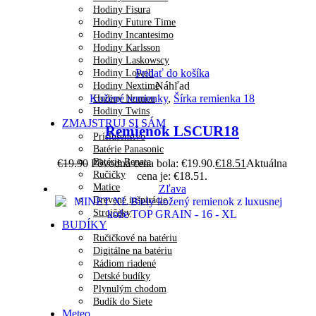
Hodiny Fisura
Hodiny Future Time
Hodiny Incantesimo
Hodiny Karlsson
Hodiny Laskowscy
Pridať do košíka
Hodiny Lowell
Náhľad
Hodiny Nextime
Kožené remienky
,
Šírka remienka 18
Hodiny Nomon
Hodiny Twins
ZMAJSTRUJ SI SÁM
Remienok LSCUR18
Príslušenstvo
Batérie Panasonic
Batérie Renata
€
19.90
Pôvodná cena bola: €19.90.
€
18.51
Aktuálna
Ručičky
cena je: €18.51.
Matice
Zľava
Drevené inšpirácie
Strojčeky
BUDÍKY
Ručičkové na batériu
Digitálne na batériu
Rádiom riadené
Detské budíky
Plynulým chodom
Budík do Siete
Meteo