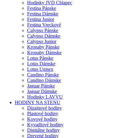
Hodinky JVD Chlapec
Festina Pánske
Festina Dámske
Festina Junior
Festina Vreckové
Calypso Pánske
Calypso Dámske
Calypso Junior
Kronaby Pánske
Kronaby Dámske
Lotus Pánske
Lotus Dámske
Lotus Unisex
Candino Pánske
Candino Dámske
Jaguar Pánske
Jaguar Dámske
Hodinky LAVVU
HODINY NA STENU
Dizajnové hodiny
Plastové hodiny
Kovové hodiny
Kyvadlové hodiny
Digitálne hodiny
Drevené hodiny