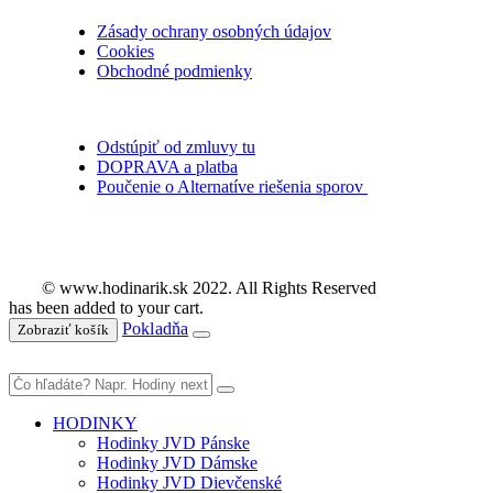
Zásady ochrany osobných údajov
Cookies
Obchodné podmienky
Odstúpiť od zmluvy tu
DOPRAVA a platba
Poučenie o Alternatíve riešenia sporov
© www.hodinarik.sk 2022. All Rights Reserved
has been added to your cart.
Pokladňa
Zobraziť košík
HODINKY
Hodinky JVD Pánske
Hodinky JVD Dámske
Hodinky JVD Dievčenské