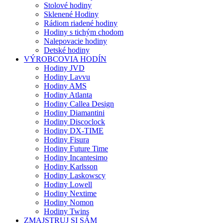
Stolové hodiny
Sklenené Hodiny
Rádiom riadené hodiny
Hodiny s tichým chodom
Nalepovacie hodiny
Detské hodiny
VÝROBCOVIA HODÍN
Hodiny JVD
Hodiny Lavvu
Hodiny AMS
Hodiny Atlanta
Hodiny Callea Design
Hodiny Diamantini
Hodiny Discoclock
Hodiny DX-TIME
Hodiny Fisura
Hodiny Future Time
Hodiny Incantesimo
Hodiny Karlsson
Hodiny Laskowscy
Hodiny Lowell
Hodiny Nextime
Hodiny Nomon
Hodiny Twins
ZMAJSTRUJ SI SÁM