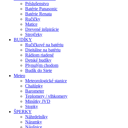
Príslušenstvo
Batérie Panasonic
Batérie Renata
Ručičky
Matice
Drevené inšpirácie
Strojčeky
BUDÍKY
Ručičkové na batériu
Digitálne na batériu
Rádiom riadené
Detské budíky
Plynulým chodom
Budík do Siete
Meteo
Meteorologické stanice
Chalúpky
Barometer
Teplomery / vlhkomery
Minútky JVD
Stopky
ŠPERKY
Náhrdelníky
Náramky
Náušnice