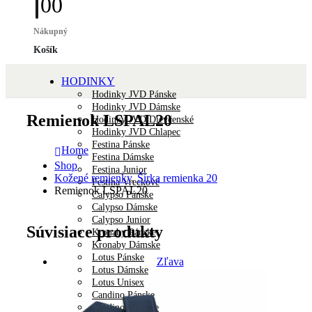
0
0
Nákupný
Košík
HODINKY
Hodinky JVD Pánske
Hodinky JVD Dámske
Remienok LSPAL20
Hodinky JVD Dievčenské
Hodinky JVD Chlapec
Festina Pánske
Home
Festina Dámske
Shop
Festina Junior
Kožené remienky
,
Šírka remienka 20
Festina Vreckové
Remienok LSPAL20
Calypso Pánske
Calypso Dámske
Calypso Junior
Súvisiace produkty
Kronaby Pánske
Kronaby Dámske
Lotus Pánske
Zľava
Lotus Dámske
Lotus Unisex
Candino Pánske
Candino Dámske