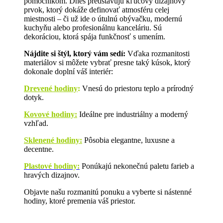
pomocníkom. Dnes predstavujú kľúčový dizajnový
prvok, ktorý dokáže definovať atmosféru celej
miestnosti – či už ide o útulnú obývačku, modernú
kuchyňu alebo profesionálnu kanceláriu. Sú
dekoráciou, ktorá spája funkčnosť s umením.
Nájdite si štýl, ktorý vám sedí:
Vďaka rozmanitosti
materiálov si môžete vybrať presne taký kúsok, ktorý
dokonale doplní váš interiér:
Drevené hodiny
:
Vnesú do priestoru teplo a prírodný
dotyk.
Kovové hodiny:
Ideálne pre industriálny a moderný
vzhľad.
Sklenené hodiny:
Pôsobia elegantne, luxusne a
decentne.
Plastové hodiny:
Ponúkajú nekonečnú paletu farieb a
hravých dizajnov.
Objavte našu rozmanitú ponuku a vyberte si nástenné
hodiny, ktoré premenia váš priestor.