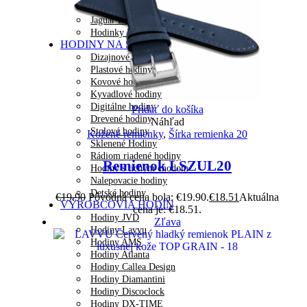
Jaguar Pánske
Jaguar Dámske
Hodinky LAVVU
HODINY NA STENU
Dizajnové hodiny
Plastové hodiny
Kovové hodiny
Kyvadlové hodiny
Digitálne hodiny
Pridať do košíka
Drevené hodiny
Náhľad
Stolové hodiny
Kožené remienky
,
Šírka remienka 20
Sklenené Hodiny
Rádiom riadené hodiny
Remienok LSZUL20
Hodiny s tichým chodom
Nalepovacie hodiny
Detské hodiny
€
19.90
Pôvodná cena bola: €19.90.
€
18.51
Aktuálna
VÝROBCOVIA HODÍN
cena je: €18.51.
Hodiny JVD
Zľava
Hodiny Lavvu
Hodiny AMS
Hodiny Atlanta
Hodiny Callea Design
Hodiny Diamantini
Hodiny Discoclock
Hodiny DX-TIME