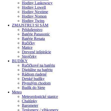
Hodiny Laskowscy
Hodiny Lowell
Hodiny Nextime
Hodiny Nomon
Hodiny Twins
ZMAJSTRUJ SI SÁM
Príslušenstvo
Batérie Panasonic
Batérie Renata
Ručičky
Matice
Drevené inšpirácie
Strojčeky
BUDÍKY
Ručičkové na batériu
Digitálne na batériu
Rádiom riadené
Detské budíky
Plynulým chodom
Budík do Siete
Meteo
Meteorologické stanice
Chalúpky
Barometer
Teplomery / vlhkomery