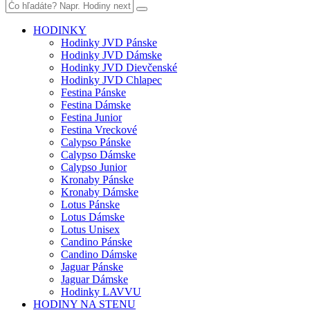
HODINKY
Hodinky JVD Pánske
Hodinky JVD Dámske
Hodinky JVD Dievčenské
Hodinky JVD Chlapec
Festina Pánske
Festina Dámske
Festina Junior
Festina Vreckové
Calypso Pánske
Calypso Dámske
Calypso Junior
Kronaby Pánske
Kronaby Dámske
Lotus Pánske
Lotus Dámske
Lotus Unisex
Candino Pánske
Candino Dámske
Jaguar Pánske
Jaguar Dámske
Hodinky LAVVU
HODINY NA STENU