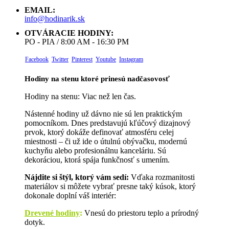
EMAIL:
info@hodinarik.sk
OTVÁRACIE HODINY:
PO - PIA / 8:00 AM - 16:30 PM
Facebook
Twitter
Pinterest
Youtube
Instagram
Hodiny na stenu ktoré prinesú nadčasovosť
Hodiny na stenu: Viac než len čas.
Nástenné hodiny už dávno nie sú len praktickým
pomocníkom. Dnes predstavujú kľúčový dizajnový
prvok, ktorý dokáže definovať atmosféru celej
miestnosti – či už ide o útulnú obývačku, modernú
kuchyňu alebo profesionálnu kanceláriu. Sú
dekoráciou, ktorá spája funkčnosť s umením.
Nájdite si štýl, ktorý vám sedí:
Vďaka rozmanitosti
materiálov si môžete vybrať presne taký kúsok, ktorý
dokonale doplní váš interiér:
Drevené hodiny
:
Vnesú do priestoru teplo a prírodný
dotyk.