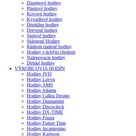
Dizajnové hodiny
Plastové hodiny
Kovové hodiny
Kyvadlové hodiny
Digitálne hodiny
Drevené hodiny
Stolové hodiny
Sklenené Hodiny
Rádiom riadené hodiny
Hodiny s tichým chodom
Nalepovacie hodiny
Detské hodiny
VÝROBCOVIA HODÍN
Hodiny JVD
Hodiny Lavvu
Hodiny AMS
Hodiny Atlanta
Hodiny Callea Design
Hodiny Diamantini
Hodiny Discoclock
Hodiny DX-TIME
Hodiny Fisura
Hodiny Future Time
Hodiny Incantesimo
Hodiny Karlsson