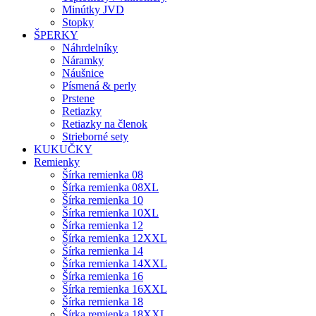
Minútky JVD
Stopky
ŠPERKY
Náhrdelníky
Náramky
Náušnice
Písmená & perly
Prstene
Retiazky
Retiazky na členok
Strieborné sety
KUKUČKY
Remienky
Šírka remienka 08
Šírka remienka 08XL
Šírka remienka 10
Šírka remienka 10XL
Šírka remienka 12
Šírka remienka 12XXL
Šírka remienka 14
Šírka remienka 14XXL
Šírka remienka 16
Šírka remienka 16XXL
Šírka remienka 18
Šírka remienka 18XXL