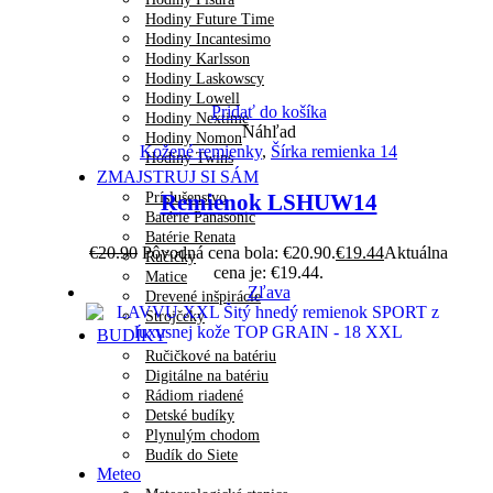
Hodiny Future Time
Hodiny Incantesimo
Hodiny Karlsson
Hodiny Laskowscy
Hodiny Lowell
Pridať do košíka
Hodiny Nextime
Náhľad
Hodiny Nomon
Kožené remienky
,
Šírka remienka 14
Hodiny Twins
ZMAJSTRUJ SI SÁM
Príslušenstvo
Remienok LSHUW14
Batérie Panasonic
Batérie Renata
€
20.90
Pôvodná cena bola: €20.90.
€
19.44
Aktuálna
Ručičky
cena je: €19.44.
Matice
Zľava
Drevené inšpirácie
Strojčeky
BUDÍKY
Ručičkové na batériu
Digitálne na batériu
Rádiom riadené
Detské budíky
Plynulým chodom
Budík do Siete
Meteo