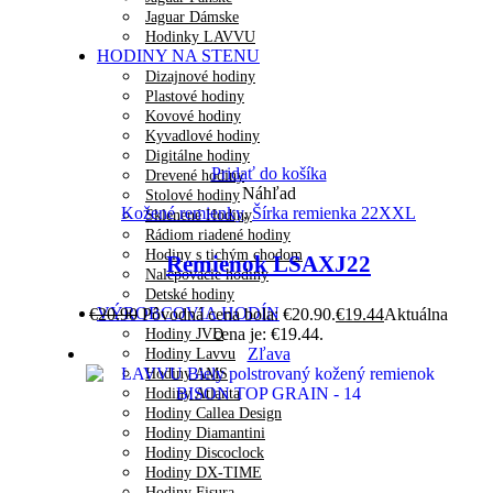
Jaguar Dámske
Hodinky LAVVU
HODINY NA STENU
Dizajnové hodiny
Plastové hodiny
Kovové hodiny
Kyvadlové hodiny
Digitálne hodiny
Pridať do košíka
Drevené hodiny
Náhľad
Stolové hodiny
Kožené remienky
,
Šírka remienka 22XXL
Sklenené Hodiny
Rádiom riadené hodiny
Hodiny s tichým chodom
Remienok LSAXJ22
Nalepovacie hodiny
Detské hodiny
VÝROBCOVIA HODÍN
€
20.90
Pôvodná cena bola: €20.90.
€
19.44
Aktuálna
cena je: €19.44.
Hodiny JVD
Zľava
Hodiny Lavvu
Hodiny AMS
Hodiny Atlanta
Hodiny Callea Design
Hodiny Diamantini
Hodiny Discoclock
Hodiny DX-TIME
Hodiny Fisura