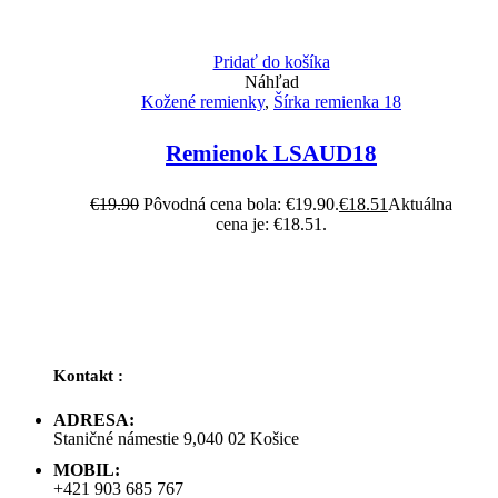
Pridať do košíka
Náhľad
Kožené remienky
,
Šírka remienka 18
Remienok LSAUD18
€
19.90
Pôvodná cena bola: €19.90.
€
18.51
Aktuálna
cena je: €18.51.
Kontakt :
ADRESA:
Staničné námestie 9,040 02 Košice
MOBIL:
+421 903 685 767