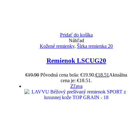
Pridať do košíka
Náhľad
Kožené remienky
,
Šírka remienka 20
Remienok LSCUG20
€
19.90
Pôvodná cena bola: €19.90.
€
18.51
Aktuálna
cena je: €18.51.
Zľava