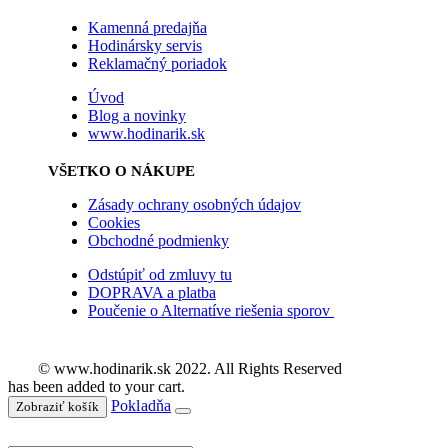
Kamenná predajňa
Hodinársky servis
Reklamačný poriadok
Úvod
Blog a novinky
www.hodinarik.sk
VŠETKO O NÁKUPE
Zásady ochrany osobných údajov
Cookies
Obchodné podmienky
Odstúpiť od zmluvy tu
DOPRAVA a platba
Poučenie o Alternatíve riešenia sporov
© www.hodinarik.sk 2022. All Rights Reserved
has been added to your cart.
Pokladňa
Zobraziť košík