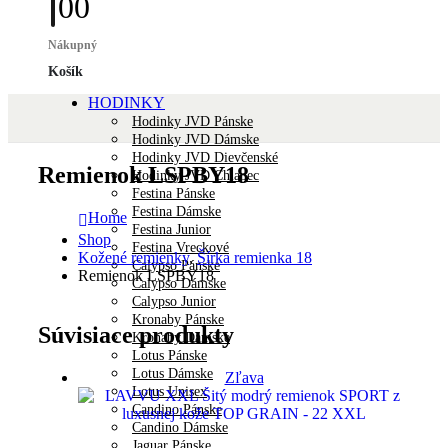
0
0
Nákupný
Košík
HODINKY
Hodinky JVD Pánske
Hodinky JVD Dámske
Hodinky JVD Dievčenské
Remienok LSPBY18
Hodinky JVD Chlapec
Festina Pánske
Festina Dámske
Home
Festina Junior
Shop
Festina Vreckové
Kožené remienky
,
Šírka remienka 18
Calypso Pánske
Remienok LSPBY18
Calypso Dámske
Calypso Junior
Kronaby Pánske
Súvisiace produkty
Kronaby Dámske
Lotus Pánske
Lotus Dámske
Zľava
Lotus Unisex
Candino Pánske
Candino Dámske
Jaguar Pánske