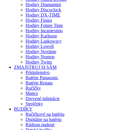
Hodiny Diamantini
Hodiny Discoclock
Hodiny DX-TIME
Hodiny Fisura
Hodiny Future Time
Hodiny Incantesimo
Hodiny Karlsson
Hodiny Laskowscy
Hodiny Lowell
Hodiny Nextime
Hodiny Nomon
Hodiny Twins
ZMAJSTRUJ SI SÁM
Príslušenstvo
Batérie Panasonic
Batérie Renata
Ručičky
Matice
Drevené inšpirácie
Strojčeky
BUDÍKY
Ručičkové na batériu
Digitálne na batériu
Rádiom riadené
Detské budíky