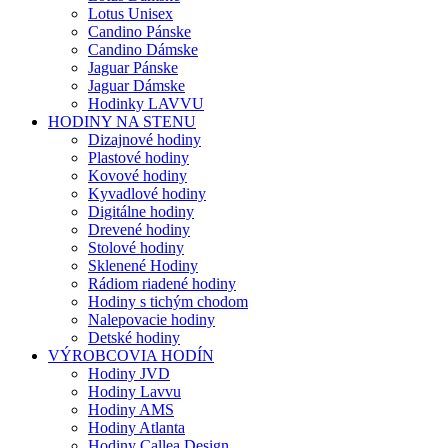
Lotus Unisex
Candino Pánske
Candino Dámske
Jaguar Pánske
Jaguar Dámske
Hodinky LAVVU
HODINY NA STENU
Dizajnové hodiny
Plastové hodiny
Kovové hodiny
Kyvadlové hodiny
Digitálne hodiny
Drevené hodiny
Stolové hodiny
Sklenené Hodiny
Rádiom riadené hodiny
Hodiny s tichým chodom
Nalepovacie hodiny
Detské hodiny
VÝROBCOVIA HODÍN
Hodiny JVD
Hodiny Lavvu
Hodiny AMS
Hodiny Atlanta
Hodiny Callea Design