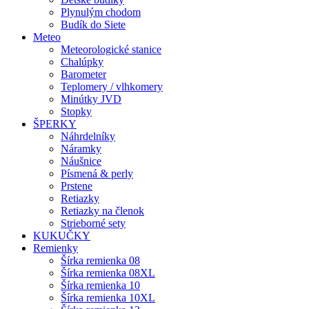
Plynulým chodom
Budík do Siete
Meteo
Meteorologické stanice
Chalúpky
Barometer
Teplomery / vlhkomery
Minútky JVD
Stopky
ŠPERKY
Náhrdelníky
Náramky
Náušnice
Písmená & perly
Prstene
Retiazky
Retiazky na členok
Strieborné sety
KUKUČKY
Remienky
Šírka remienka 08
Šírka remienka 08XL
Šírka remienka 10
Šírka remienka 10XL