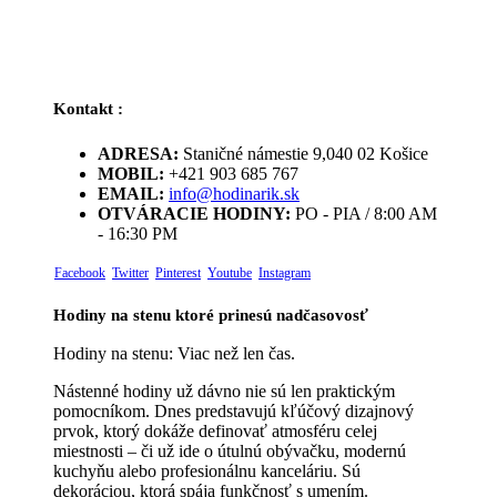
Kontakt :
ADRESA:
Staničné námestie 9,040 02 Košice
MOBIL:
+421 903 685 767
EMAIL:
info@hodinarik.sk
OTVÁRACIE HODINY:
PO - PIA / 8:00 AM
- 16:30 PM
Facebook
Twitter
Pinterest
Youtube
Instagram
Hodiny na stenu ktoré prinesú nadčasovosť
Hodiny na stenu: Viac než len čas.
Nástenné hodiny už dávno nie sú len praktickým
pomocníkom. Dnes predstavujú kľúčový dizajnový
prvok, ktorý dokáže definovať atmosféru celej
miestnosti – či už ide o útulnú obývačku, modernú
kuchyňu alebo profesionálnu kanceláriu. Sú
dekoráciou, ktorá spája funkčnosť s umením.