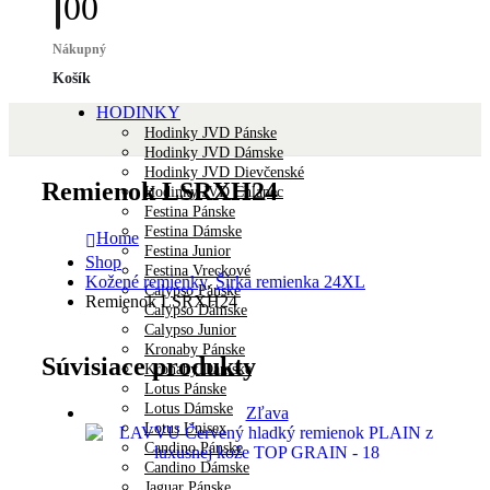
0
0
Nákupný
Košík
HODINKY
Hodinky JVD Pánske
Hodinky JVD Dámske
Hodinky JVD Dievčenské
Remienok LSRXH24
Hodinky JVD Chlapec
Festina Pánske
Festina Dámske
Home
Festina Junior
Shop
Festina Vreckové
Kožené remienky
,
Šírka remienka 24XL
Calypso Pánske
Remienok LSRXH24
Calypso Dámske
Calypso Junior
Kronaby Pánske
Súvisiace produkty
Kronaby Dámske
Lotus Pánske
Lotus Dámske
Zľava
Lotus Unisex
Candino Pánske
Candino Dámske
Jaguar Pánske