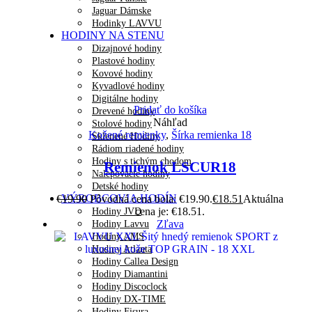
Jaguar Dámske
Hodinky LAVVU
HODINY NA STENU
Dizajnové hodiny
Plastové hodiny
Kovové hodiny
Kyvadlové hodiny
Digitálne hodiny
Pridať do košíka
Drevené hodiny
Náhľad
Stolové hodiny
Kožené remienky
,
Šírka remienka 18
Sklenené Hodiny
Rádiom riadené hodiny
Hodiny s tichým chodom
Remienok LSCUR18
Nalepovacie hodiny
Detské hodiny
VÝROBCOVIA HODÍN
€
19.90
Pôvodná cena bola: €19.90.
€
18.51
Aktuálna
cena je: €18.51.
Hodiny JVD
Zľava
Hodiny Lavvu
Hodiny AMS
Hodiny Atlanta
Hodiny Callea Design
Hodiny Diamantini
Hodiny Discoclock
Hodiny DX-TIME
Hodiny Fisura