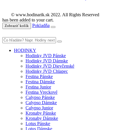
© www.hodinarik.sk 2022. All Rights Reserved
has been added to your cart.
Pokladňa
Zobraziť košík
HODINKY
Hodinky JVD Pánske
Hodinky JVD Dámske
Hodinky JVD Dievčenské
Hodinky JVD Chlapec
Festina Pánske
Festina Dámske
Festina Junior
Festina Vreckové
Calypso Pánske
Calypso Dámske
Calypso Junior
Kronaby Pánske
Kronaby Dámske
Lotus Pánske
Lotus Dámske