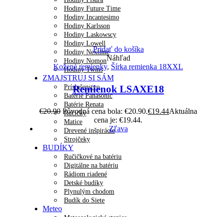
Hodiny Future Time
Hodiny Incantesimo
Hodiny Karlsson
Hodiny Laskowscy
Hodiny Lowell
Pridať do košíka
Hodiny Nextime
Náhľad
Hodiny Nomon
Kožené remienky
,
Šírka remienka 18XXL
Hodiny Twins
ZMAJSTRUJ SI SÁM
Príslušenstvo
Remienok LSAXE18
Batérie Panasonic
Batérie Renata
€
20.90
Pôvodná cena bola: €20.90.
€
19.44
Aktuálna
Ručičky
cena je: €19.44.
Matice
Zľava
Drevené inšpirácie
Strojčeky
BUDÍKY
Ručičkové na batériu
Digitálne na batériu
Rádiom riadené
Detské budíky
Plynulým chodom
Budík do Siete
Meteo