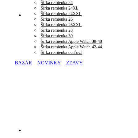
Šírka remienka 24
Šírka remienka 24XL
Šírka remienka 24XXL
Šírka remienka 26
Šírka remienka 26XXL
Šírka remienka 28
Šírka remienka 30
Šírka remienka Apple Watch 38-40
Šírka remienka Apple Watch 42-44
Šírka remienka oceľová
BAZÁR
NOVINKY
ZĽAVY