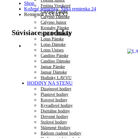
Festina Junior
Shop
Festina Vreckové
Kožené remienky
,
Šírka remienka 24
Calypso Pánske
Remienok LSXAEX2
Calypso Dámske
Calypso Junior
Kronaby Pánske
Súvisiace produkty
Kronaby Dámske
Lotus Pánske
Lotus Dámske
Lotus Unisex
Candino Pánske
Candino Dámske
Jaguar Pánske
Jaguar Dámske
Hodinky LAVVU
HODINY NA STENU
Dizajnové hodiny
Plastové hodiny
Kovové hodiny
Kyvadlové hodiny
Digitálne hodiny
Drevené hodiny
Stolové hodiny
Sklenené Hodiny
Rádiom riadené hodiny