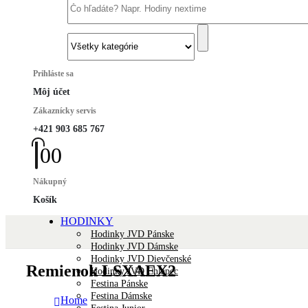
Prihláste sa
Môj účet
Zákaznícky servis
+421 903 685 767
0
0
Nákupný
Košík
HODINKY
Hodinky JVD Pánske
Hodinky JVD Dámske
Hodinky JVD Dievčenské
Remienok LSXAEX2
Hodinky JVD Chlapec
Festina Pánske
Festina Dámske
Home