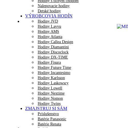
Hodiny s tichým chodom
Nalepovacie hodiny
Detské hodiny
VÝROBCOVIA HODÍN
Hodiny JVD
Hodiny Lavvu
Hodiny AMS
Hodiny Atlanta
Hodiny Callea Design
Hodiny Diamantini
Hodiny Discoclock
Hodiny DX-TIME
Hodiny Fisura
Hodiny Future Time
Hodiny Incantesimo
Hodiny Karlsson
Hodiny Laskowscy
Hodiny Lowell
Hodiny Nextime
Hodiny Nomon
Hodiny Twins
ZMAJSTRUJ SI SÁM
Príslušenstvo
Batérie Panasonic
Batérie Renata