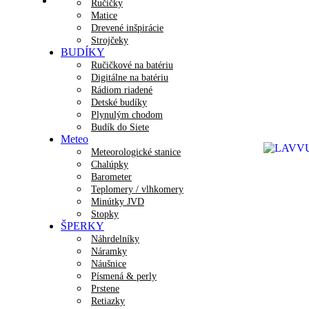
Ručičky
Matice
Drevené inšpirácie
Strojčeky
BUDÍKY
Ručičkové na batériu
Digitálne na batériu
Rádiom riadené
Detské budíky
Plynulým chodom
Budík do Siete
Meteo
Meteorologické stanice
Chalúpky
Barometer
Teplomery / vlhkomery
Minútky JVD
Stopky
ŠPERKY
Náhrdelníky
Náramky
Náušnice
Písmená & perly
Prstene
Retiazky