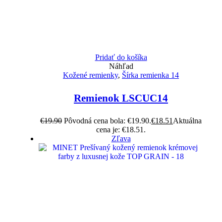
Pridať do košíka
Náhľad
Kožené remienky
,
Šírka remienka 14
Remienok LSCUC14
€
19.90
Pôvodná cena bola: €19.90.
€
18.51
Aktuálna
cena je: €18.51.
Zľava