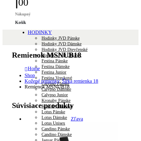
0
0
Nákupný
Košík
HODINKY
Hodinky JVD Pánske
Hodinky JVD Dámske
Hodinky JVD Dievčenské
Remienok MSNUB18
Hodinky JVD Chlapec
Festina Pánske
Festina Dámske
Home
Festina Junior
Shop
Festina Vreckové
Kožené remienky
,
Šírka remienka 18
Calypso Pánske
Remienok MSNUB18
Calypso Dámske
Calypso Junior
Kronaby Pánske
Súvisiace produkty
Kronaby Dámske
Lotus Pánske
Lotus Dámske
Zľava
Lotus Unisex
Candino Pánske
Candino Dámske
Jaguar Pánske