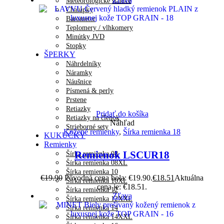
Meteorologické stanice
Chalúpky
Barometer
Teplomery / vlhkomery
Minútky JVD
Stopky
ŠPERKY
Náhrdelníky
Náramky
Náušnice
Písmená & perly
Prstene
Retiazky
Pridať do košíka
Retiazky na členok
Náhľad
Strieborné sety
Kožené remienky
,
Šírka remienka 18
KUKUČKY
Remienky
Remienok LSCUR18
Šírka remienka 08
Šírka remienka 08XL
Šírka remienka 10
€
19.90
Pôvodná cena bola: €19.90.
€
18.51
Aktuálna
Šírka remienka 10XL
cena je: €18.51.
Šírka remienka 12
Zľava
Šírka remienka 12XXL
Šírka remienka 14
Šírka remienka 14XXL