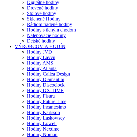
Digitálne hodiny
Drevené hodiny
Stolové hodiny
Sklenené Hodiny
Rádiom riadené hodiny
Hodiny s tichým chodom
Nalepovacie hodiny
Detské hodiny
VÝROBCOVIA HODÍN
Hodiny JVD
Hodiny Lavvu
Hodiny AMS
Hodiny Atlanta
Hodiny Callea Design
Hodiny Diamantini
Hodiny Discoclock
Hodiny DX-TIME
Hodiny Fisura
Hodiny Future Time
Hodiny Incantesimo
Hodiny Karlsson
Hodiny Laskowscy
Hodiny Lowell
Hodiny Nextime
Hodiny Nomon