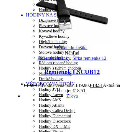
Jaguar Dámske
Hodinky LAVVU
HODINY NA STENU
Dizajnové hodiny
Plastové hodiny
Kovové hodiny
Kyvadlové hodiny
Digitálne hodiny
Drevené hodiny
Pridať do košíka
Stolové hodiny
Náhľad
Sklenené Hodiny
Kožené remienky
,
Šírka remienka 12
Rádiom riadené hodiny
Hodiny s tichým chodom
Remienok LSCUB12
Nalepovacie hodiny
Detské hodiny
VÝROBCOVIA HODÍN
€
19.90
Pôvodná cena bola: €19.90.
€
18.51
Aktuálna
Hodiny JVD
cena je: €18.51.
Hodiny Lavvu
Zľava
Hodiny AMS
Hodiny Atlanta
Hodiny Callea Design
Hodiny Diamantini
Hodiny Discoclock
Hodiny DX-TIME
Hodiny Fisura