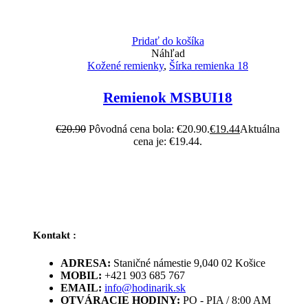
Pridať do košíka
Náhľad
Kožené remienky
,
Šírka remienka 18
Remienok MSBUI18
€
20.90
Pôvodná cena bola: €20.90.
€
19.44
Aktuálna
cena je: €19.44.
Kontakt :
ADRESA:
Staničné námestie 9,040 02 Košice
MOBIL:
+421 903 685 767
EMAIL:
info@hodinarik.sk
OTVÁRACIE HODINY:
PO - PIA / 8:00 AM