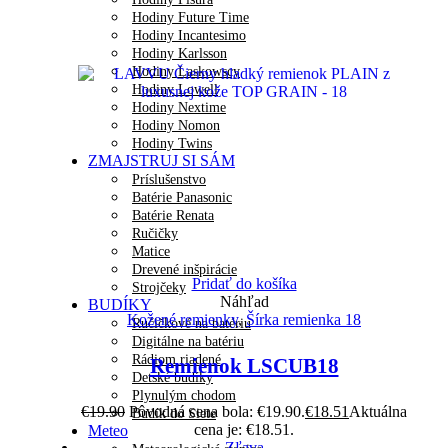
Hodiny Future Time
Hodiny Incantesimo
Hodiny Karlsson
Hodiny Laskowscy
Hodiny Lowell
Hodiny Nextime
Hodiny Nomon
Hodiny Twins
ZMAJSTRUJ SI SÁM
Príslušenstvo
Batérie Panasonic
Batérie Renata
Ručičky
Matice
Drevené inšpirácie
Pridať do košíka
Strojčeky
Náhľad
BUDÍKY
Kožené remienky
,
Šírka remienka 18
Ručičkové na batériu
Digitálne na batériu
Rádiom riadené
Remienok LSCUB18
Detské budíky
Plynulým chodom
€
19.90
Pôvodná cena bola: €19.90.
€
18.51
Aktuálna
Budík do Siete
cena je: €18.51.
Meteo
Zľava