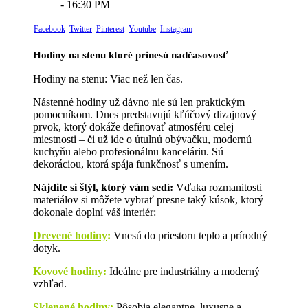
- 16:30 PM
Facebook
Twitter
Pinterest
Youtube
Instagram
Hodiny na stenu ktoré prinesú nadčasovosť
Hodiny na stenu: Viac než len čas.
Nástenné hodiny už dávno nie sú len praktickým
pomocníkom. Dnes predstavujú kľúčový dizajnový
prvok, ktorý dokáže definovať atmosféru celej
miestnosti – či už ide o útulnú obývačku, modernú
kuchyňu alebo profesionálnu kanceláriu. Sú
dekoráciou, ktorá spája funkčnosť s umením.
Nájdite si štýl, ktorý vám sedí:
Vďaka rozmanitosti
materiálov si môžete vybrať presne taký kúsok, ktorý
dokonale doplní váš interiér:
Drevené hodiny
:
Vnesú do priestoru teplo a prírodný
dotyk.
Kovové hodiny:
Ideálne pre industriálny a moderný
vzhľad.
Sklenené hodiny:
Pôsobia elegantne, luxusne a