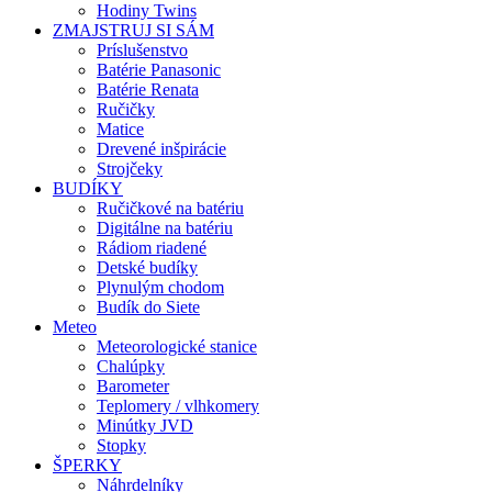
Hodiny Twins
ZMAJSTRUJ SI SÁM
Príslušenstvo
Batérie Panasonic
Batérie Renata
Ručičky
Matice
Drevené inšpirácie
Strojčeky
BUDÍKY
Ručičkové na batériu
Digitálne na batériu
Rádiom riadené
Detské budíky
Plynulým chodom
Budík do Siete
Meteo
Meteorologické stanice
Chalúpky
Barometer
Teplomery / vlhkomery
Minútky JVD
Stopky
ŠPERKY
Náhrdelníky