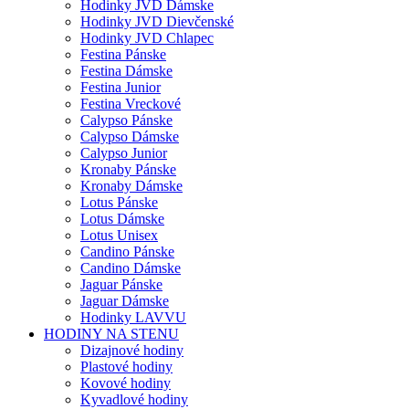
Hodinky JVD Dámske
Hodinky JVD Dievčenské
Hodinky JVD Chlapec
Festina Pánske
Festina Dámske
Festina Junior
Festina Vreckové
Calypso Pánske
Calypso Dámske
Calypso Junior
Kronaby Pánske
Kronaby Dámske
Lotus Pánske
Lotus Dámske
Lotus Unisex
Candino Pánske
Candino Dámske
Jaguar Pánske
Jaguar Dámske
Hodinky LAVVU
HODINY NA STENU
Dizajnové hodiny
Plastové hodiny
Kovové hodiny
Kyvadlové hodiny