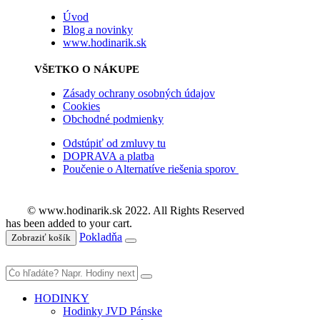
Úvod
Blog a novinky
www.hodinarik.sk
VŠETKO O NÁKUPE
Zásady ochrany osobných údajov
Cookies
Obchodné podmienky
Odstúpiť od zmluvy tu
DOPRAVA a platba
Poučenie o Alternatíve riešenia sporov
© www.hodinarik.sk 2022. All Rights Reserved
has been added to your cart.
Pokladňa
Zobraziť košík
HODINKY
Hodinky JVD Pánske