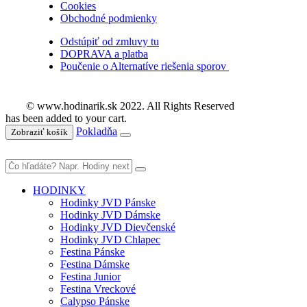
Cookies
Obchodné podmienky
Odstúpiť od zmluvy tu
DOPRAVA a platba
Poučenie o Alternatíve riešenia sporov
© www.hodinarik.sk 2022. All Rights Reserved
has been added to your cart.
Pokladňa
Zobraziť košík
HODINKY
Hodinky JVD Pánske
Hodinky JVD Dámske
Hodinky JVD Dievčenské
Hodinky JVD Chlapec
Festina Pánske
Festina Dámske
Festina Junior
Festina Vreckové
Calypso Pánske