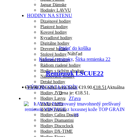
Jaguar Dámske
Hodinky LAVVU
HODINY NA STENU
Dizajnové hodiny
Plastové hodiny
Kovové hodiny
Kyvadlové hodiny
Digitálne hodiny
Pridať do košíka
Drevené hodiny
Náhľad
Stolové hodiny
Kožené remienky
,
Šírka remienka 22
Sklenené Hodiny
Rádiom riadené hodiny
Hodiny s tichým chodom
Remienok LSCUE22
Nalepovacie hodiny
Detské hodiny
VÝROBCOVIA HODÍN
€
19.90
Pôvodná cena bola: €19.90.
€
18.51
Aktuálna
cena je: €18.51.
Hodiny JVD
Zľava
Hodiny Lavvu
Hodiny AMS
Hodiny Atlanta
Hodiny Callea Design
Hodiny Diamantini
Hodiny Discoclock
Hodiny DX-TIME
Hodiny Fisura