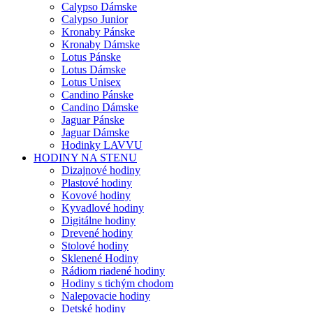
Calypso Dámske
Calypso Junior
Kronaby Pánske
Kronaby Dámske
Lotus Pánske
Lotus Dámske
Lotus Unisex
Candino Pánske
Candino Dámske
Jaguar Pánske
Jaguar Dámske
Hodinky LAVVU
HODINY NA STENU
Dizajnové hodiny
Plastové hodiny
Kovové hodiny
Kyvadlové hodiny
Digitálne hodiny
Drevené hodiny
Stolové hodiny
Sklenené Hodiny
Rádiom riadené hodiny
Hodiny s tichým chodom
Nalepovacie hodiny
Detské hodiny