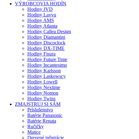
VÝROBCOVIA HODÍN
Hodiny JVD
Hodiny Lavvu
Hodiny AMS
Hodiny Atlanta
Hodiny Callea Design
Hodiny Diamantini
Hodiny Discoclock
Hodiny DX-TIME
Hodiny Fisura
Hodiny Future Time
Hodiny Incantesimo
Hodiny Karlsson
Hodiny Laskowscy
Hodiny Lowell
Hodiny Nextime
Hodiny Nomon
Hodiny Twins
ZMAJSTRUJ SI SÁM
Príslušenstvo
Batérie Panasonic
Batérie Renata
Ručičky
Matice
Drevené inšpirácie