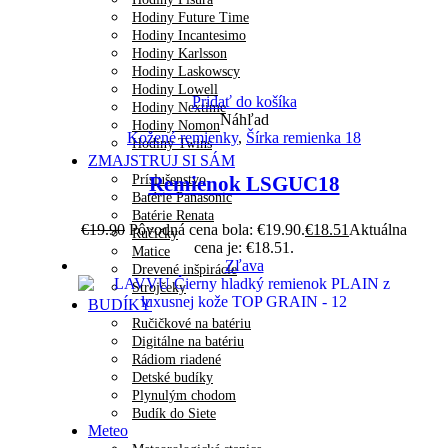
Hodiny Future Time
Hodiny Incantesimo
Hodiny Karlsson
Hodiny Laskowscy
Hodiny Lowell
Pridať do košíka
Hodiny Nextime
Náhľad
Hodiny Nomon
Kožené remienky
,
Šírka remienka 18
Hodiny Twins
ZMAJSTRUJ SI SÁM
Príslušenstvo
Remienok LSGUC18
Batérie Panasonic
Batérie Renata
€
19.90
Pôvodná cena bola: €19.90.
€
18.51
Aktuálna
Ručičky
cena je: €18.51.
Matice
Zľava
Drevené inšpirácie
Strojčeky
BUDÍKY
Ručičkové na batériu
Digitálne na batériu
Rádiom riadené
Detské budíky
Plynulým chodom
Budík do Siete
Meteo