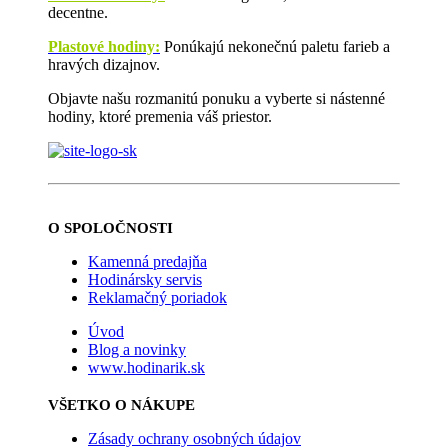
decentne.
Plastové hodiny:
Ponúkajú nekonečnú paletu farieb a
hravých dizajnov.
Objavte našu rozmanitú ponuku a vyberte si nástenné
hodiny, ktoré premenia váš priestor.
O SPOLOČNOSTI
Kamenná predajňa
Hodinársky servis
Reklamačný poriadok
Úvod
Blog a novinky
www.hodinarik.sk
VŠETKO O NÁKUPE
Zásady ochrany osobných údajov