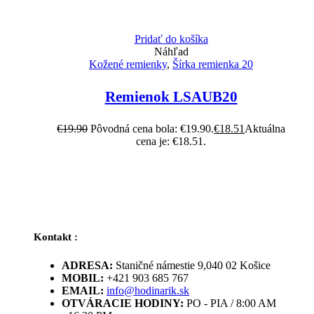
Pridať do košíka
Náhľad
Kožené remienky
,
Šírka remienka 20
Remienok LSAUB20
€
19.90
Pôvodná cena bola: €19.90.
€
18.51
Aktuálna
cena je: €18.51.
Kontakt :
ADRESA:
Staničné námestie 9,040 02 Košice
MOBIL:
+421 903 685 767
EMAIL:
info@hodinarik.sk
OTVÁRACIE HODINY:
PO - PIA / 8:00 AM