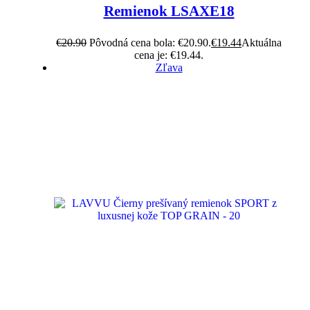
Remienok LSAXE18
€
20.90
Pôvodná cena bola: €20.90.
€
19.44
Aktuálna
cena je: €19.44.
Zľava