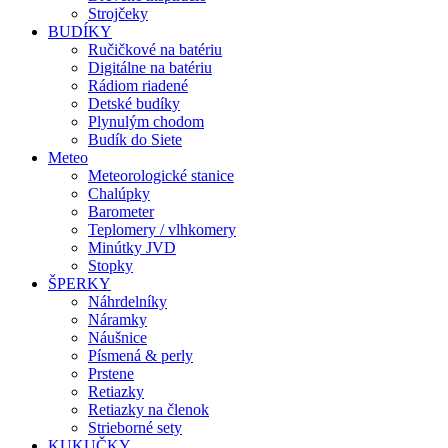
Strojčeky
BUDÍKY
Ručičkové na batériu
Digitálne na batériu
Rádiom riadené
Detské budíky
Plynulým chodom
Budík do Siete
Meteo
Meteorologické stanice
Chalúpky
Barometer
Teplomery / vlhkomery
Minútky JVD
Stopky
ŠPERKY
Náhrdelníky
Náramky
Náušnice
Písmená & perly
Prstene
Retiazky
Retiazky na členok
Strieborné sety
KUKUČKY