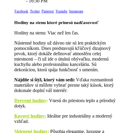
- 16:30 PM
Facebook
Twitter
Pinterest
Youtube
Instagram
Hodiny na stenu ktoré prinesú nadčasovosť
Hodiny na stenu: Viac než len čas.
Nástenné hodiny už dávno nie sú len praktickým
pomocníkom. Dnes predstavujú kľúčový dizajnový
prvok, ktorý dokáže definovať atmosféru celej
miestnosti – či už ide o útulnú obývačku, modernú
kuchyňu alebo profesionálnu kanceláriu. Sú
dekoráciou, ktorá spája funkčnosť s umením.
Nájdite si štýl, ktorý vám sedí:
Vďaka rozmanitosti
materiálov si môžete vybrať presne taký kúsok, ktorý
dokonale doplní váš interiér:
Drevené hodiny
:
Vnesú do priestoru teplo a prírodný
dotyk.
Kovové hodiny:
Ideálne pre industriálny a moderný
vzhľad.
Sklenené hodiny:
Pôsobia elegantne, luxusne a