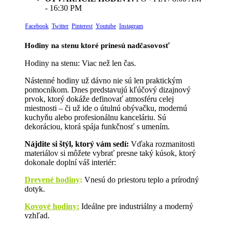
- 16:30 PM
Facebook
Twitter
Pinterest
Youtube
Instagram
Hodiny na stenu ktoré prinesú nadčasovosť
Hodiny na stenu: Viac než len čas.
Nástenné hodiny už dávno nie sú len praktickým
pomocníkom. Dnes predstavujú kľúčový dizajnový
prvok, ktorý dokáže definovať atmosféru celej
miestnosti – či už ide o útulnú obývačku, modernú
kuchyňu alebo profesionálnu kanceláriu. Sú
dekoráciou, ktorá spája funkčnosť s umením.
Nájdite si štýl, ktorý vám sedí:
Vďaka rozmanitosti
materiálov si môžete vybrať presne taký kúsok, ktorý
dokonale doplní váš interiér:
Drevené hodiny
:
Vnesú do priestoru teplo a prírodný
dotyk.
Kovové hodiny:
Ideálne pre industriálny a moderný
vzhľad.