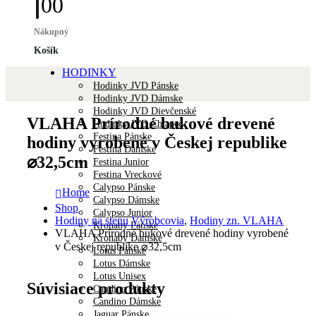
0
0
Nákupný
Košík
HODINKY
Hodinky JVD Pánske
Hodinky JVD Dámske
Hodinky JVD Dievčenské
VLAHA Prírodné bukové drevené
Hodinky JVD Chlapec
Festina Pánske
hodiny vyrobené v Českej republike
Festina Dámske
⌀32,5cm
Festina Junior
Festina Vreckové
Calypso Pánske
Home
Calypso Dámske
Shop
Calypso Junior
Hodiny na stenu Výrobcovia
,
Hodiny zn. VLAHA
Kronaby Pánske
VLAHA Prírodné bukové drevené hodiny vyrobené
Kronaby Dámske
v Českej republike ⌀32,5cm
Lotus Pánske
Lotus Dámske
Lotus Unisex
Súvisiace produkty
Candino Pánske
Candino Dámske
Jaguar Pánske