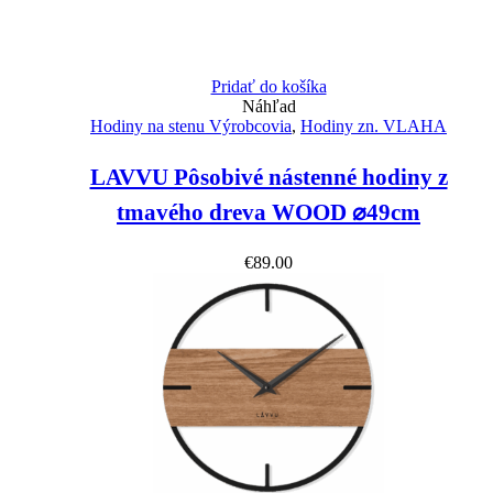
Pridať do košíka
Náhľad
Hodiny na stenu Výrobcovia
,
Hodiny zn. VLAHA
LAVVU Pôsobivé nástenné hodiny z
tmavého dreva WOOD ⌀49cm
€
89.00