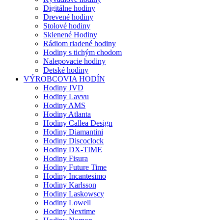
Digitálne hodiny
Drevené hodiny
Stolové hodiny
Sklenené Hodiny
Rádiom riadené hodiny
Hodiny s tichým chodom
Nalepovacie hodiny
Detské hodiny
VÝROBCOVIA HODÍN
Hodiny JVD
Hodiny Lavvu
Hodiny AMS
Hodiny Atlanta
Hodiny Callea Design
Hodiny Diamantini
Hodiny Discoclock
Hodiny DX-TIME
Hodiny Fisura
Hodiny Future Time
Hodiny Incantesimo
Hodiny Karlsson
Hodiny Laskowscy
Hodiny Lowell
Hodiny Nextime