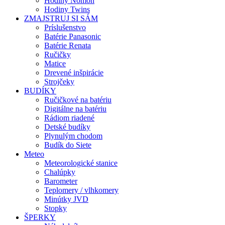
Hodiny Nomon
Hodiny Twins
ZMAJSTRUJ SI SÁM
Príslušenstvo
Batérie Panasonic
Batérie Renata
Ručičky
Matice
Drevené inšpirácie
Strojčeky
BUDÍKY
Ručičkové na batériu
Digitálne na batériu
Rádiom riadené
Detské budíky
Plynulým chodom
Budík do Siete
Meteo
Meteorologické stanice
Chalúpky
Barometer
Teplomery / vlhkomery
Minútky JVD
Stopky
ŠPERKY