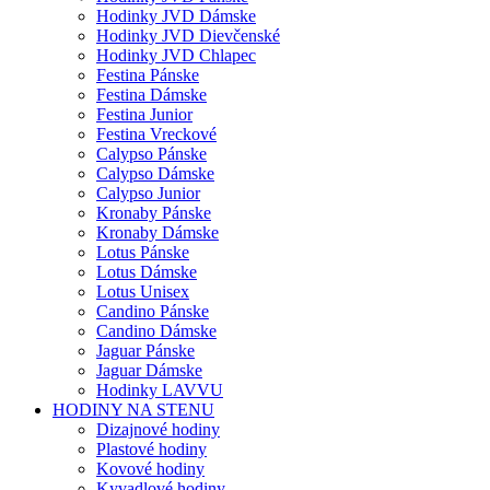
Hodinky JVD Dámske
Hodinky JVD Dievčenské
Hodinky JVD Chlapec
Festina Pánske
Festina Dámske
Festina Junior
Festina Vreckové
Calypso Pánske
Calypso Dámske
Calypso Junior
Kronaby Pánske
Kronaby Dámske
Lotus Pánske
Lotus Dámske
Lotus Unisex
Candino Pánske
Candino Dámske
Jaguar Pánske
Jaguar Dámske
Hodinky LAVVU
HODINY NA STENU
Dizajnové hodiny
Plastové hodiny
Kovové hodiny
Kyvadlové hodiny