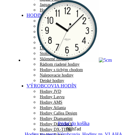
Jaguar Dámske
Hodinky LAVVU
HODINY NA STENU
Dizajnové hodiny
Plastové hodiny
Kovové hodiny
Kyvadlové hodiny
Digitálne hodiny
Drevené hodiny
Stolové hodiny
Sklenené Hodiny
Rádiom riadené hodiny
Hodiny s tichým chodom
Nalepovacie hodiny
Detské hodiny
VÝROBCOVIA HODÍN
Hodiny JVD
Hodiny Lavvu
Hodiny AMS
Hodiny Atlanta
Hodiny Callea Design
Hodiny Diamantini
Pridať do košíka
Hodiny Discoclock
Náhľad
Hodiny DX-TIME
Hodiny na stenu Výrobcovia
,
Hodiny zn. VLAHA
Hodiny Fisura