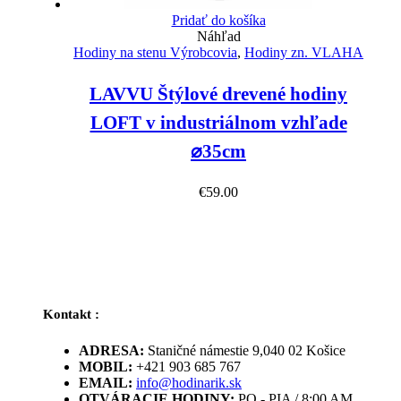
Pridať do košíka
Náhľad
Hodiny na stenu Výrobcovia
,
Hodiny zn. VLAHA
LAVVU Štýlové drevené hodiny
LOFT v industriálnom vzhľade
⌀35cm
€
59.00
Kontakt :
ADRESA:
Staničné námestie 9,040 02 Košice
MOBIL:
+421 903 685 767
EMAIL:
info@hodinarik.sk
OTVÁRACIE HODINY:
PO - PIA / 8:00 AM