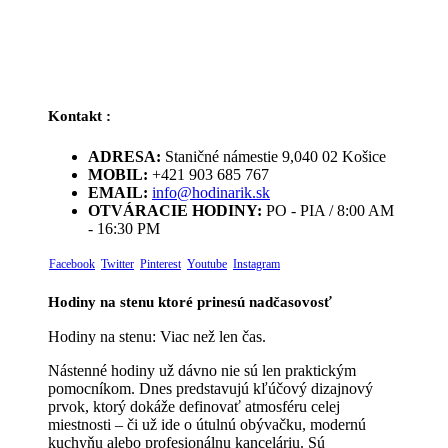
Kontakt :
ADRESA:
Staničné námestie 9,040 02 Košice
MOBIL:
+421 903 685 767
EMAIL:
info@hodinarik.sk
OTVÁRACIE HODINY:
PO - PIA / 8:00 AM
- 16:30 PM
Facebook
Twitter
Pinterest
Youtube
Instagram
Hodiny na stenu ktoré prinesú nadčasovosť
Hodiny na stenu: Viac než len čas.
Nástenné hodiny už dávno nie sú len praktickým
pomocníkom. Dnes predstavujú kľúčový dizajnový
prvok, ktorý dokáže definovať atmosféru celej
miestnosti – či už ide o útulnú obývačku, modernú
kuchyňu alebo profesionálnu kanceláriu. Sú