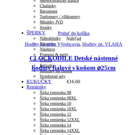
Meteorologické stanice
Chalúpky
Barometer
Teplomery / vlhkomery
Minútky JVD
Stopky
ŠPERKY
Pridať do košíka
Náhrdelníky
Náhľad
Náramky
Hodiny na stenu Výrobcovia
,
Hodiny zn. VLAHA
Náušnice
Písmená & perly
CLOCKODILE Detské nástenné
Prstene
Retiazky
hodiny fialové s koňom ⌀25cm
Retiazky na členok
Strieborné sety
KUKUČKY
€
16.60
Remienky
Šírka remienka 08
Šírka remienka 08XL
Šírka remienka 10
Šírka remienka 10XL
Šírka remienka 12
Šírka remienka 12XXL
Šírka remienka 14
Šírka remienka 14XXL