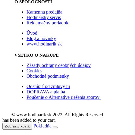
O SPOLOČNOSTI
Kamenná predajňa
Hodinársky servis
Reklamačný poriadok
Úvod
Blog a novinky
www.hodinarik.sk
VŠETKO O NÁKUPE
Zásady ochrany osobných údajov
Cookies
Obchodné podmienky
Odstúpiť od zmluvy tu
DOPRAVA a platba
Poučenie o Alternatíve riešenia sporov
© www.hodinarik.sk 2022. All Rights Reserved
has been added to your cart.
Pokladňa
Zobraziť košík