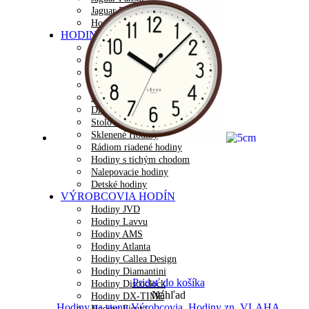
Jaguar Dámske
Hodinky LAVVU
HODINY NA STENU
Dizajnové hodiny
Plastové hodiny
Kovové hodiny
Kyvadlové hodiny
Digitálne hodiny
Drevené hodiny
Stolové hodiny
Sklenené Hodiny
Rádiom riadené hodiny
Hodiny s tichým chodom
Nalepovacie hodiny
Detské hodiny
VÝROBCOVIA HODÍN
Hodiny JVD
Hodiny Lavvu
Hodiny AMS
Hodiny Atlanta
Hodiny Callea Design
Hodiny Diamantini
Pridať do košíka
Hodiny Discoclock
Náhľad
Hodiny DX-TIME
Hodiny na stenu Výrobcovia
,
Hodiny zn. VLAHA
Hodiny Fisura