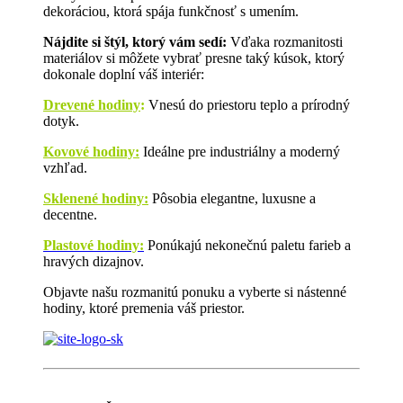
dekoráciou, ktorá spája funkčnosť s umením.
Nájdite si štýl, ktorý vám sedí:
Vďaka rozmanitosti
materiálov si môžete vybrať presne taký kúsok, ktorý
dokonale doplní váš interiér:
Drevené hodiny
:
Vnesú do priestoru teplo a prírodný
dotyk.
Kovové hodiny:
Ideálne pre industriálny a moderný
vzhľad.
Sklenené hodiny:
Pôsobia elegantne, luxusne a
decentne.
Plastové hodiny:
Ponúkajú nekonečnú paletu farieb a
hravých dizajnov.
Objavte našu rozmanitú ponuku a vyberte si nástenné
hodiny, ktoré premenia váš priestor.