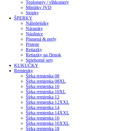
Teplomery / vlhkomery
Minútky JVD
Stopky
ŠPERKY
Náhrdelníky
Náramky
Náušnice
Písmená & perly
Prstene
Retiazky
Retiazky na členok
Strieborné sety
KUKUČKY
Remienky
Šírka remienka 08
Šírka remienka 08XL
Šírka remienka 10
Šírka remienka 10XL
Šírka remienka 12
Šírka remienka 12XXL
Šírka remienka 14
Šírka remienka 14XXL
Šírka remienka 16
Šírka remienka 16XXL
Šírka remienka 18