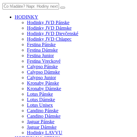
HODINKY
Hodinky JVD Pánske
Hodinky JVD Dámske
Hodinky JVD Dievčenské
Hodinky JVD Chlapec
Festina Pánske
Festina Dámske
Festina Junior
Festina Vreckové
Calypso Pánske
Calypso Dámske
Calypso Junior
Kronaby Pánske
Kronaby Dámske
Lotus Pánske
Lotus Dámske
Lotus Unisex
Candino Pánske
Candino Dámske
Jaguar Pánske
Jaguar Dámske
Hodinky LAVVU