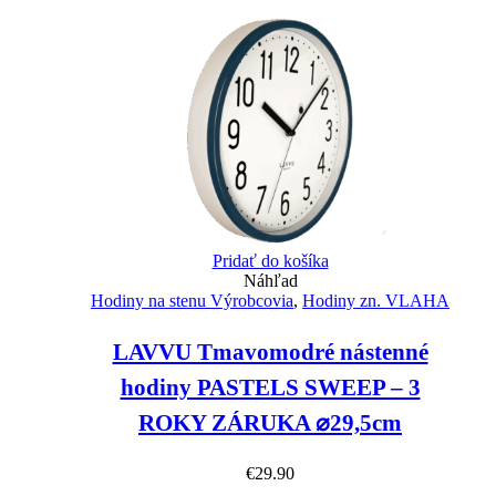
Pridať do košíka
Náhľad
Hodiny na stenu Výrobcovia
,
Hodiny zn. VLAHA
LAVVU Tmavomodré nástenné
hodiny PASTELS SWEEP – 3
ROKY ZÁRUKA ⌀29,5cm
€
29.90