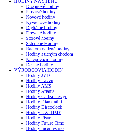
HODINY NA STENU
Dizajnové hodiny
Plastové hodiny
Kovové hodiny
Kyvadlové hodiny
Digitálne hodiny
Drevené hodiny
Stolové hodiny
Sklenené Hodiny
Rádiom riadené hodiny
Hodiny s tichým chodom
Nalepovacie hodiny
Detské hodiny
VÝROBCOVIA HODÍN
Hodiny JVD
Hodiny Lavvu
Hodiny AMS
Hodiny Atlanta
Hodiny Callea Design
Hodiny Diamantini
Hodiny Discoclock
Hodiny DX-TIME
Hodiny Fisura
Hodiny Future Time
Hodiny Incantesimo