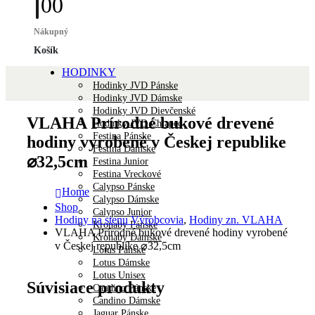
0
0
Nákupný
Košík
HODINKY
Hodinky JVD Pánske
Hodinky JVD Dámske
Hodinky JVD Dievčenské
VLAHA Prírodné bukové drevené
Hodinky JVD Chlapec
Festina Pánske
hodiny vyrobené v Českej republike
Festina Dámske
⌀32,5cm
Festina Junior
Festina Vreckové
Calypso Pánske
Home
Calypso Dámske
Shop
Calypso Junior
Hodiny na stenu Výrobcovia
,
Hodiny zn. VLAHA
Kronaby Pánske
VLAHA Prírodné bukové drevené hodiny vyrobené
Kronaby Dámske
v Českej republike ⌀32,5cm
Lotus Pánske
Lotus Dámske
Lotus Unisex
Súvisiace produkty
Candino Pánske
Candino Dámske
Jaguar Pánske