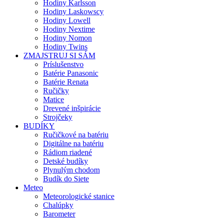
Hodiny Karlsson
Hodiny Laskowscy
Hodiny Lowell
Hodiny Nextime
Hodiny Nomon
Hodiny Twins
ZMAJSTRUJ SI SÁM
Príslušenstvo
Batérie Panasonic
Batérie Renata
Ručičky
Matice
Drevené inšpirácie
Strojčeky
BUDÍKY
Ručičkové na batériu
Digitálne na batériu
Rádiom riadené
Detské budíky
Plynulým chodom
Budík do Siete
Meteo
Meteorologické stanice
Chalúpky
Barometer