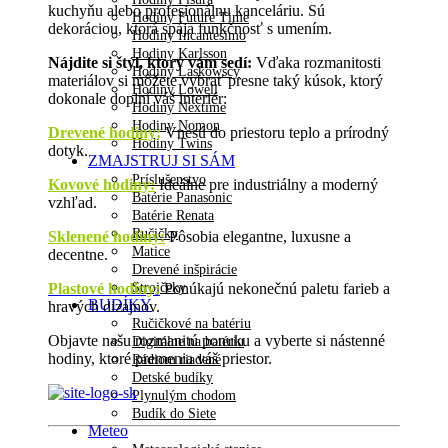
kuchyňu alebo profesionálnu kanceláriu. Sú
Hodiny Future Time
dekoráciou, ktorá spája funkčnosť s umením.
Hodiny Incantesimo
Hodiny Karlsson
Nájdite si štýl, ktorý vám sedí:
Vďaka rozmanitosti
Hodiny Laskowscy
materiálov si môžete vybrať presne taký kúsok, ktorý
Hodiny Lowell
dokonale doplní váš interiér:
Hodiny Nextime
Hodiny Nomon
Drevené hodiny
:
Vnesú do priestoru teplo a prírodný
Hodiny Twins
dotyk.
ZMAJSTRUJ SI SÁM
Príslušenstvo
Kovové hodiny:
Ideálne pre industriálny a moderný
Batérie Panasonic
vzhľad.
Batérie Renata
Ručičky
Sklenené hodiny:
Pôsobia elegantne, luxusne a
Matice
decentne.
Drevené inšpirácie
Strojčeky
Plastové hodiny:
Ponúkajú nekonečnú paletu farieb a
BUDÍKY
hravých dizajnov.
Ručičkové na batériu
Objavte našu rozmanitú ponuku a vyberte si nástenné
Digitálne na batériu
hodiny, ktoré premenia váš priestor.
Rádiom riadené
Detské budíky
Plynulým chodom
Budík do Siete
Meteo