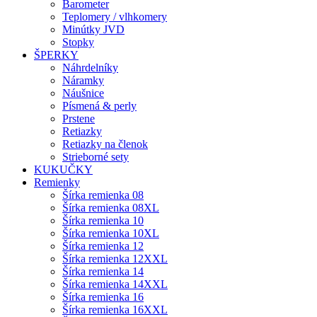
Barometer
Teplomery / vlhkomery
Minútky JVD
Stopky
ŠPERKY
Náhrdelníky
Náramky
Náušnice
Písmená & perly
Prstene
Retiazky
Retiazky na členok
Strieborné sety
KUKUČKY
Remienky
Šírka remienka 08
Šírka remienka 08XL
Šírka remienka 10
Šírka remienka 10XL
Šírka remienka 12
Šírka remienka 12XXL
Šírka remienka 14
Šírka remienka 14XXL
Šírka remienka 16
Šírka remienka 16XXL