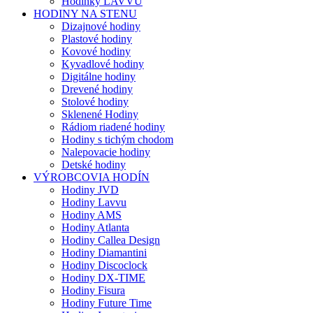
Hodinky LAVVU
HODINY NA STENU
Dizajnové hodiny
Plastové hodiny
Kovové hodiny
Kyvadlové hodiny
Digitálne hodiny
Drevené hodiny
Stolové hodiny
Sklenené Hodiny
Rádiom riadené hodiny
Hodiny s tichým chodom
Nalepovacie hodiny
Detské hodiny
VÝROBCOVIA HODÍN
Hodiny JVD
Hodiny Lavvu
Hodiny AMS
Hodiny Atlanta
Hodiny Callea Design
Hodiny Diamantini
Hodiny Discoclock
Hodiny DX-TIME
Hodiny Fisura
Hodiny Future Time