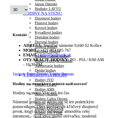
Jaguar Dámske
Hodinky LAVVU
HODINY NA STENU
Dizajnové hodiny
Plastové hodiny
Kovové hodiny
Kyvadlové hodiny
Kontakt :
Digitálne hodiny
Drevené hodiny
ADRESA:
Staničné námestie 9,040 02 Košice
Stolové hodiny
MOBIL:
+421 903 685 767
Sklenené Hodiny
EMAIL:
info@hodinarik.sk
Rádiom riadené hodiny
OTVÁRACIE HODINY:
PO - PIA / 8:00 AM
Hodiny s tichým chodom
- 16:30 PM
Nalepovacie hodiny
Detské hodiny
Facebook
Twitter
Pinterest
Youtube
Instagram
VÝROBCOVIA HODÍN
Hodiny JVD
Hodiny na stenu ktoré prinesú nadčasovosť
Hodiny Lavvu
Hodiny AMS
Hodiny na stenu: Viac než len čas.
Hodiny Atlanta
Hodiny Callea Design
Nástenné hodiny už dávno nie sú len praktickým
Hodiny Diamantini
pomocníkom. Dnes predstavujú kľúčový dizajnový
Hodiny Discoclock
prvok, ktorý dokáže definovať atmosféru celej
Hodiny DX-TIME
miestnosti – či už ide o útulnú obývačku, modernú
Hodiny Fisura