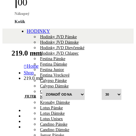
0
0
Nákupný
Košík
HODINKY
Hodinky JVD Pánske
Hodinky JVD Dámske
Hodinky JVD Dievčenské
219.0 mm
Hodinky JVD Chlapec
Festina Pánske
Festina Dámske
Home
Festina Junior
Shop
Festina Vreckové
219.0 mm
Calypso Pánske
Calypso Dámske
Calypso Junior
FILTER
Kronaby Pánske
Kronaby Dámske
Lotus Pánske
Lotus Dámske
Lotus Unisex
Candino Pánske
Candino Dámske
Jaguar Pánske