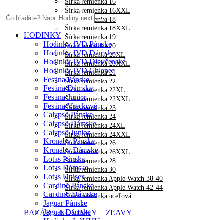
Šírka remienka 16
Šírka remienka 16XXL
Šírka remienka 18
Šírka remienka 18XXL
HODINKY
Šírka remienka 19
Hodinky JVD Pánske
Šírka remienka 20
Hodinky JVD Dámske
Šírka remienka 20XL
Hodinky JVD Dievčenské
Šírka remienka 20XXL
Hodinky JVD Chlapec
Šírka remienka 21
Festina Pánske
Šírka remienka 22
Festina Dámske
Šírka remienka 22XL
Festina Junior
Šírka remienka 22XXL
Festina Vreckové
Šírka remienka 23
Calypso Pánske
Šírka remienka 24
Calypso Dámske
Šírka remienka 24XL
Calypso Junior
Šírka remienka 24XXL
Kronaby Pánske
Šírka remienka 26
Kronaby Dámske
Šírka remienka 26XXL
Lotus Pánske
Šírka remienka 28
Lotus Dámske
Šírka remienka 30
Lotus Unisex
Šírka remienka Apple Watch 38-40
Candino Pánske
Šírka remienka Apple Watch 42-44
Candino Dámske
Šírka remienka oceľová
Jaguar Pánske
Jaguar Dámske
BAZÁR
NOVINKY
ZĽAVY