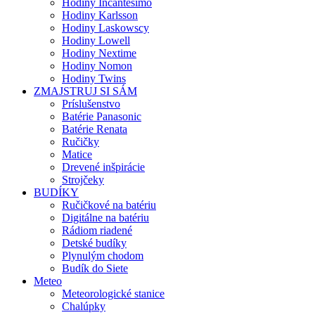
Hodiny Incantesimo
Hodiny Karlsson
Hodiny Laskowscy
Hodiny Lowell
Hodiny Nextime
Hodiny Nomon
Hodiny Twins
ZMAJSTRUJ SI SÁM
Príslušenstvo
Batérie Panasonic
Batérie Renata
Ručičky
Matice
Drevené inšpirácie
Strojčeky
BUDÍKY
Ručičkové na batériu
Digitálne na batériu
Rádiom riadené
Detské budíky
Plynulým chodom
Budík do Siete
Meteo
Meteorologické stanice
Chalúpky