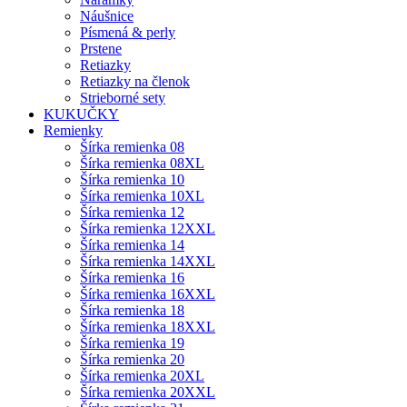
Náušnice
Písmená & perly
Prstene
Retiazky
Retiazky na členok
Strieborné sety
KUKUČKY
Remienky
Šírka remienka 08
Šírka remienka 08XL
Šírka remienka 10
Šírka remienka 10XL
Šírka remienka 12
Šírka remienka 12XXL
Šírka remienka 14
Šírka remienka 14XXL
Šírka remienka 16
Šírka remienka 16XXL
Šírka remienka 18
Šírka remienka 18XXL
Šírka remienka 19
Šírka remienka 20
Šírka remienka 20XL
Šírka remienka 20XXL