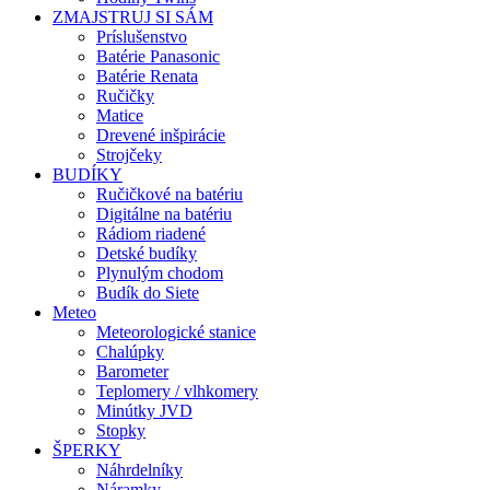
ZMAJSTRUJ SI SÁM
Príslušenstvo
Batérie Panasonic
Batérie Renata
Ručičky
Matice
Drevené inšpirácie
Strojčeky
BUDÍKY
Ručičkové na batériu
Digitálne na batériu
Rádiom riadené
Detské budíky
Plynulým chodom
Budík do Siete
Meteo
Meteorologické stanice
Chalúpky
Barometer
Teplomery / vlhkomery
Minútky JVD
Stopky
ŠPERKY
Náhrdelníky
Náramky