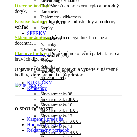
Meteorologické stanice
Drevené hodiny
:
Vnesú do priestoru teplo a prírodný
Chalúpky
dotyk.
Barometer
Teplomery / vlhkomery
Kovové hodiny:
Ideálne pre industriálny a moderný
Minútky JVD
vzhľad.
Stopky
ŠPERKY
Sklenené hodiny:
Pôsobia elegantne, luxusne a
Náhrdelníky
decentne.
Náramky
Náušnice
Plastové hodiny:
Ponúkajú nekonečnú paletu farieb a
Písmená & perly
hravých dizajnov.
Prstene
Retiazky
Objavte našu rozmanitú ponuku a vyberte si nástenné
Retiazky na členok
hodiny, ktoré premenia váš priestor.
Strieborné sety
KUKUČKY
Remienky
Šírka remienka 08
Šírka remienka 08XL
Šírka remienka 10
O SPOLOČNOSTI
Šírka remienka 10XL
Šírka remienka 12
Kamenná predajňa
Šírka remienka 12XXL
Hodinársky servis
Šírka remienka 14
Reklamačný poriadok
Šírka remienka 14XXL