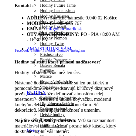
Hodiny Future Time
Kontakt :
Hodiny Incantesimo
Hodiny Karlsson
ADRESA:
Staničné námestie 9,040 02 Košice
Hodiny Laskowscy
MOBIL:
+421 903 685 767
Hodiny Lowell
EMAIL:
info@hodinarik.sk
Hodiny Nextime
OTVÁRACIE HODINY:
PO - PIA / 8:00 AM
Hodiny Nomon
- 16:30 PM
Hodiny Twins
ZMAJSTRUJ SI SÁM
Facebook
Twitter
Pinterest
Youtube
Instagram
Príslušenstvo
Batérie Panasonic
Hodiny na stenu ktoré prinesú nadčasovosť
Batérie Renata
Ručičky
Hodiny na stenu: Viac než len čas.
Matice
Drevené inšpirácie
Nástenné hodiny už dávno nie sú len praktickým
Strojčeky
pomocníkom. Dnes predstavujú kľúčový dizajnový
BUDÍKY
prvok, ktorý dokáže definovať atmosféru celej
Ručičkové na batériu
miestnosti – či už ide o útulnú obývačku, modernú
Digitálne na batériu
kuchyňu alebo profesionálnu kanceláriu. Sú
Rádiom riadené
dekoráciou, ktorá spája funkčnosť s umením.
Detské budíky
Plynulým chodom
Nájdite si štýl, ktorý vám sedí:
Vďaka rozmanitosti
Budík do Siete
materiálov si môžete vybrať presne taký kúsok, ktorý
Meteo
dokonale doplní váš interiér: