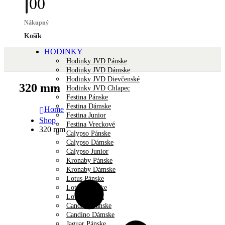
0
0
Nákupný
Košík
HODINKY
Hodinky JVD Pánske
Hodinky JVD Dámske
Hodinky JVD Dievčenské
320 mm
Hodinky JVD Chlapec
Festina Pánske
Festina Dámske
Home
Festina Junior
Shop
Festina Vreckové
320 mm
Calypso Pánske
Calypso Dámske
Calypso Junior
Kronaby Pánske
Kronaby Dámske
Lotus Pánske
Lotus Dámske
Lotus Unisex
Candino Pánske
Candino Dámske
Jaguar Pánske