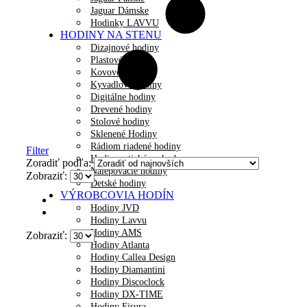
Jaguar Dámske
Hodinky LAVVU
HODINY NA STENU
Dizajnové hodiny
Plastové hodiny
Kovové hodiny
Kyvadlové hodiny
Digitálne hodiny
Drevené hodiny
Stolové hodiny
Sklenené Hodiny
Rádiom riadené hodiny
Filter
Hodiny s tichým chodom
Zoradiť podľa:
Nalepovacie hodiny
Zobraziť:
Detské hodiny
VÝROBCOVIA HODÍN
Hodiny JVD
Hodiny Lavvu
Hodiny AMS
Zobraziť:
Hodiny Atlanta
Hodiny Callea Design
Hodiny Diamantini
Hodiny Discoclock
Hodiny DX-TIME
Hodiny Fisura