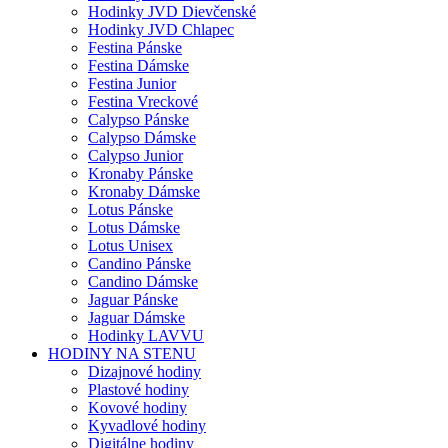
Hodinky JVD Dievčenské
Hodinky JVD Chlapec
Festina Pánske
Festina Dámske
Festina Junior
Festina Vreckové
Calypso Pánske
Calypso Dámske
Calypso Junior
Kronaby Pánske
Kronaby Dámske
Lotus Pánske
Lotus Dámske
Lotus Unisex
Candino Pánske
Candino Dámske
Jaguar Pánske
Jaguar Dámske
Hodinky LAVVU
HODINY NA STENU
Dizajnové hodiny
Plastové hodiny
Kovové hodiny
Kyvadlové hodiny
Digitálne hodiny