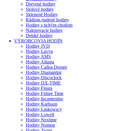
Drevené hodiny
Stolové hodiny
Sklenené Hodiny
Rádiom riadené hodiny
Hodiny s tichým chodom
Nalepovacie hodiny
Detské hodiny
VÝROBCOVIA HODÍN
Hodiny JVD
Hodiny Lavvu
Hodiny AMS
Hodiny Atlanta
Hodiny Callea Design
Hodiny Diamantini
Hodiny Discoclock
Hodiny DX-TIME
Hodiny Fisura
Hodiny Future Time
Hodiny Incantesimo
Hodiny Karlsson
Hodiny Laskowscy
Hodiny Lowell
Hodiny Nextime
Hodiny Nomon
Hodiny Twins