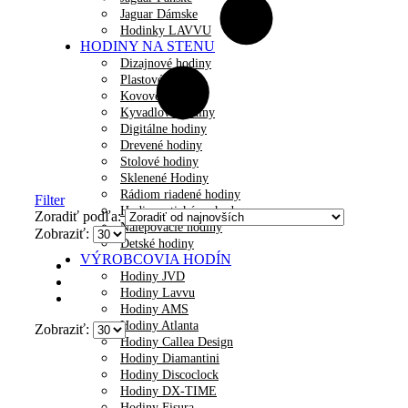
Jaguar Dámske
Hodinky LAVVU
HODINY NA STENU
Dizajnové hodiny
Plastové hodiny
Kovové hodiny
Kyvadlové hodiny
Digitálne hodiny
Drevené hodiny
Stolové hodiny
Sklenené Hodiny
Rádiom riadené hodiny
Filter
Hodiny s tichým chodom
Zoradiť podľa:
Nalepovacie hodiny
Zobraziť:
Detské hodiny
VÝROBCOVIA HODÍN
Hodiny JVD
Hodiny Lavvu
Hodiny AMS
Hodiny Atlanta
Zobraziť:
Hodiny Callea Design
Hodiny Diamantini
Hodiny Discoclock
Hodiny DX-TIME
Hodiny Fisura