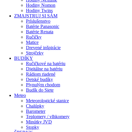
Hodiny Nomon
Hodiny Twins
ZMAJSTRUJ SI SÁM
Príslušenstvo
Batérie Panasonic
Batérie Renata
Ručičky
Matice
Drevené inšpirácie
Strojčeky
BUDÍKY
Ručičkové na batériu
Digitálne na batériu
Rádiom riadené
Detské budíky
Plynulým chodom
Budík do Siete
Meteo
Meteorologické stanice
Chalúpky
Barometer
Teplomery / vlhkomery
Minútky JVD
Stopky