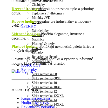
Meteorologické stanice
dokonale doplní váš interiér:
Chalúpky
Drevené hodiny
:
Vnesú do priestoru teplo a prírodný
Barometer
dotyk.
Teplomery / vlhkomery
Minútky JVD
Kovové hodiny:
Ideálne pre industriálny a moderný
Stopky
vzhľad.
ŠPERKY
Náhrdelníky
Sklenené hodiny:
Pôsobia elegantne, luxusne a
Náramky
decentne.
Náušnice
Písmená & perly
Plastové hodiny:
Ponúkajú nekonečnú paletu farieb a
Prstene
hravých dizajnov.
Retiazky
Retiazky na členok
Objavte našu rozmanitú ponuku a vyberte si nástenné
Strieborné sety
hodiny, ktoré premenia váš priestor.
KUKUČKY
Remienky
Šírka remienka 08
Šírka remienka 08XL
Šírka remienka 10
Šírka remienka 10XL
O SPOLOČNOSTI
Šírka remienka 12
Šírka remienka 12XXL
Kamenná predajňa
Šírka remienka 14
Hodinársky servis
Šírka remienka 14XXL
Reklamačný poriadok