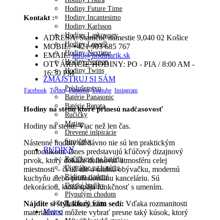
Hodiny Future Time
Hodiny Incantesimo
Kontakt :
Hodiny Karlsson
Hodiny Laskowscy
ADRESA:
Staničné námestie 9,040 02 Košice
Hodiny Lowell
MOBIL:
+421 903 685 767
Hodiny Nextime
EMAIL:
info@hodinarik.sk
Hodiny Nomon
OTVÁRACIE HODINY:
PO - PIA / 8:00 AM -
Hodiny Twins
16:30 PM
ZMAJSTRUJ SI SÁM
Príslušenstvo
Facebook
Twitter
Pinterest
Youtube
Instagram
Batérie Panasonic
Batérie Renata
Hodiny na stenu ktoré prinesú nadčasovosť
Ručičky
Matice
Hodiny na stenu: Viac než len čas.
Drevené inšpirácie
Strojčeky
Nástenné hodiny už dávno nie sú len praktickým
BUDÍKY
pomocníkom. Dnes predstavujú kľúčový dizajnový
Ručičkové na batériu
prvok, ktorý dokáže definovať atmosféru celej
Digitálne na batériu
miestnosti – či už ide o útulnú obývačku, modernú
Rádiom riadené
kuchyňu alebo profesionálnu kanceláriu. Sú
Detské budíky
dekoráciou, ktorá spája funkčnosť s umením.
Plynulým chodom
Budík do Siete
Nájdite si štýl, ktorý vám sedí:
Vďaka rozmanitosti
Meteo
materiálov si môžete vybrať presne taký kúsok, ktorý