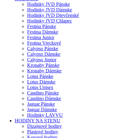
Hodinky JVD Pánske
Hodinky JVD Dámske
Hodinky JVD Dievčenské
Hodinky JVD Chlapec
Festina Pánske
Festina Dámske
Festina Junior
Festina Vreckové
Calypso Pánske
Calypso Dámske
Calypso Junior
Kronaby Pánske
Kronaby Dámske
Lotus Pánske
Lotus Dámske
Lotus Unisex
Candino Pánske
Candino Dámske
Jaguar Pánske
Jaguar Dámske
Hodinky LAVVU
HODINY NA STENU
Dizajnové hodiny
Plastové hodiny
Kovové hodiny