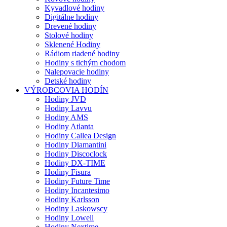
Kyvadlové hodiny
Digitálne hodiny
Drevené hodiny
Stolové hodiny
Sklenené Hodiny
Rádiom riadené hodiny
Hodiny s tichým chodom
Nalepovacie hodiny
Detské hodiny
VÝROBCOVIA HODÍN
Hodiny JVD
Hodiny Lavvu
Hodiny AMS
Hodiny Atlanta
Hodiny Callea Design
Hodiny Diamantini
Hodiny Discoclock
Hodiny DX-TIME
Hodiny Fisura
Hodiny Future Time
Hodiny Incantesimo
Hodiny Karlsson
Hodiny Laskowscy
Hodiny Lowell
Hodiny Nextime