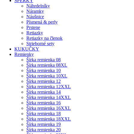
ŠPERKY
Náhrdelníky
Náramky
Náušnice
Písmená & perly
Prstene
Retiazky
Retiazky na členok
Strieborné sety
KUKUČKY
Remienky
Šírka remienka 08
Šírka remienka 08XL
Šírka remienka 10
Šírka remienka 10XL
Šírka remienka 12
Šírka remienka 12XXL
Šírka remienka 14
Šírka remienka 14XXL
Šírka remienka 16
Šírka remienka 16XXL
Šírka remienka 18
Šírka remienka 18XXL
Šírka remienka 19
Šírka remienka 20