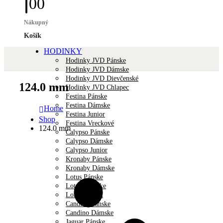
0
0
Nákupný
Košík
HODINKY
Hodinky JVD Pánske
Hodinky JVD Dámske
Hodinky JVD Dievčenské
124.0 mm
Hodinky JVD Chlapec
Festina Pánske
Festina Dámske
Home
Festina Junior
Shop
Festina Vreckové
124.0 mm
Calypso Pánske
Calypso Dámske
Calypso Junior
Kronaby Pánske
Kronaby Dámske
Lotus Pánske
Lotus Dámske
Lotus Unisex
Candino Pánske
Candino Dámske
Jaguar Pánske