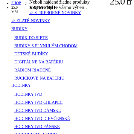
25.0 
Neboli nájdené žiadne produkty
SHOP
zodpovedajúce vášmu výberu.
KATEGÓRIE
25.0
MM
☆ STRIEBORNÉ NOVINKY
☆ ZLATÉ NOVINKY
BUDÍKY
BUDÍK DO SIETE
BUDÍKY S PLYNULÝM CHODOM
DETSKÉ BUDÍKY
DIGITÁLNE NA BATÉRIU
RÁDIOM RIADENÉ
RUČIČKOVÉ NA BATÉRIU
HODINKY
HODINKY JVD
HODINKY JVD CHLAPEC
HODINKY JVD DÁMSKE
HODINKY JVD DIEVČENSKÉ
HODINKY JVD PÁNSKE