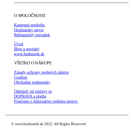
O SPOLOČNOSTI
Kamenná predajňa
Hodinársky servis
Reklamačný poriadok
Úvod
Blog a novinky
www.hodinarik.sk
VŠETKO O NÁKUPE
Zásady ochrany osobných údajov
Cookies
Obchodné podmienky
Odstúpiť od zmluvy tu
DOPRAVA a platba
Poučenie o Alternatíve riešenia sporov
© www.hodinarik.sk 2022. All Rights Reserved