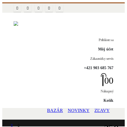
Prihláste sa
Môj účet
Zákaznícky servis
+421 903 685 767
0
0
Nákupný
Košík
BAZÁR
NOVINKY
ZĽAVY