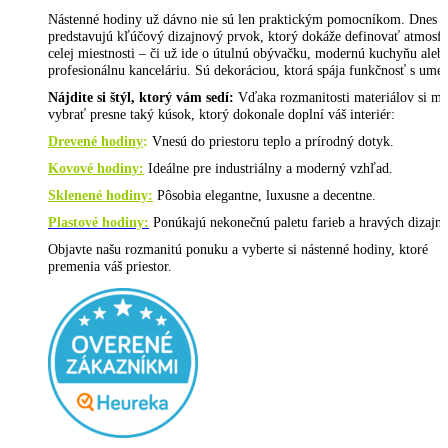
Nástenné hodiny už dávno nie sú len praktickým pomocníkom. Dnes
predstavujú kľúčový dizajnový prvok, ktorý dokáže definovať atmosf
celej miestnosti – či už ide o útulnú obývačku, modernú kuchyňu aleb
profesionálnu kanceláriu. Sú dekoráciou, ktorá spája funkčnosť s ume
Nájdite si štýl, ktorý vám sedí:
Vďaka rozmanitosti materiálov si mô
vybrať presne taký kúsok, ktorý dokonale doplní váš interiér:
Drevené hodiny
:
Vnesú do priestoru teplo a prírodný dotyk.
Kovové hodiny:
Ideálne pre industriálny a moderný vzhľad.
Sklenené hodiny:
Pôsobia elegantne, luxusne a decentne.
Plastové hodiny:
Ponúkajú nekonečnú paletu farieb a hravých dizajno
Objavte našu rozmanitú ponuku a vyberte si nástenné hodiny, ktoré
premenia váš priestor.