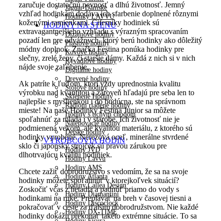
zaručuje dostatočnú pevnosť a dlhú životnosť. Jemný
Jaguar Dámske
vzhľad hodinkám dodáva ich sfarbenie doplnené rôznymi
Hodinky LAVVU
koženými ramienkami. Ciferníky hodiniek sú
HODINY NA STENU
extravagantnejšieho vzhľadu s výrazným spracovaním
Dizajnové hodiny
pozadí len pre odvážnych, ktorý berú hodinky ako dôležitý
Plastové hodiny
módny doplnok. Značka Festina ponúka hodinky pre
Kovové hodiny
slečny, zrelé ženy, čí staršie dámy. Každá z nich si v nich
Kyvadlové hodiny
nájde svoje zaľúbenie.
Digitálne hodiny
Drevené hodiny
Ak patríte k ľuďom, ktorí vždy uprednostnia kvalitu
Stolové hodiny
výrobku nad kvantitou a zároveň hľadajú pre seba len to
Sklenené Hodiny
najlepšie s myšlienkou i do budúcna, ste na správnom
Rádiom riadené hodiny
mieste! Na naše Hodinky Festina Junior sa môžete
Hodiny s tichým chodom
spoľahnúť za mlada i v starobe. Ich životnosť nie je
Nalepovacie hodiny
podmienená vekom, ale kvalitou materiálu, z ktorého sú
Detské hodiny
hodinky vyrobené. Nerezová oceľ, minerálne stvrdené
VÝROBCOVIA HODÍN
sklo či japonský strojček sú pravou zárukou pre
Hodiny JVD
dlhotrvajúcu kvalitu hodiniek.
Hodiny Lavvu
Hodiny AMS
Chcete zažiť dobrodružstvo s vedomím, že sa na svoje
Hodiny Atlanta
hodinky môžete spoľahnúť v ktorejkoľvek situácií?
Hodiny Callea Design
Zoskočiť včas z lietadla a padnúť priamo do vody s
Hodiny Diamantini
hodinkami na ruke. Preplávať na breh v časovej tiesni a
Hodiny Discoclock
pokračovať v ceste za ďalším dobrodružstvom. Nie každé
Hodiny DX-TIME
hodinky dokážu prekonať takéto extrémne situácie. To sa
Hodiny Fisura