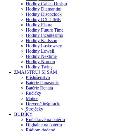
Hodiny Callea Design
Hodiny Diamantini
Hodiny Discoclock
Hodiny DX-TIME
Hodiny Fisura
Hodiny Future Time
Hodiny Incantesimo
Hodiny Karlsson
Hodiny Laskowscy
Hodiny Lowell
Hodiny Nextime
Hodiny Nomon
Hodiny Twins
ZMAJSTRUJ SI SÁM
Príslušenstvo
Batérie Panasonic
Batérie Renata
Ručičky
Matice
Drevené inšpirácie
Strojčeky
BUDÍKY
Ručičkové na batériu
Digitálne na batériu
Rádiom riadené