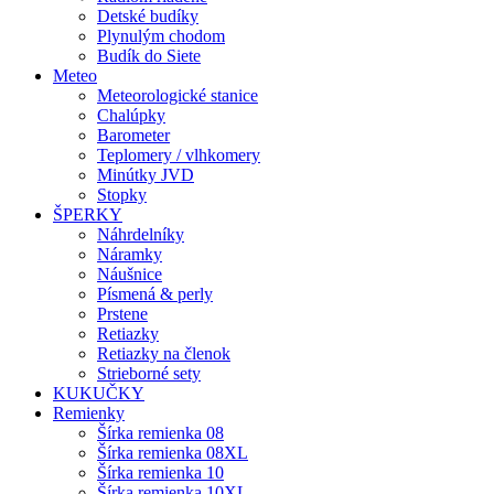
Detské budíky
Plynulým chodom
Budík do Siete
Meteo
Meteorologické stanice
Chalúpky
Barometer
Teplomery / vlhkomery
Minútky JVD
Stopky
ŠPERKY
Náhrdelníky
Náramky
Náušnice
Písmená & perly
Prstene
Retiazky
Retiazky na členok
Strieborné sety
KUKUČKY
Remienky
Šírka remienka 08
Šírka remienka 08XL
Šírka remienka 10
Šírka remienka 10XL