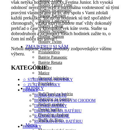
však netýka hodiniek značky
Festina Junior. Ich vysoká
Hodiny Future Time
odolnosť nerezovej oceli a maximálna vodotesnosť sú tými
Hodiny Incantesimo
pravými vlastnosťami na to, aby spolu s Vami zdolali
Hodiny Karlsson
každú prekážku! Súčasťou hodiniek sú tiež spoľahlivé
Hodiny Laskowscy
chronografy, vďaka ktorým budete mať vždy dokonalý
Hodiny Lowell
prehľad o čase v ktoromkoľvek kúte sveta. Staňte sa
Hodiny Nextime
dobrodruhom a za pomoci Vašich hodiniek zažite to, o
Hodiny Nomon
čom iní môžu len snívať!
Hodiny Twins
ZMAJSTRUJ SI SÁM
Neboli nájdené žiadne produkty zodpovedajúce vášmu
Príslušenstvo
výberu.
Batérie Panasonic
Batérie Renata
KATEGÓRIE
Ručičky
Matice
Drevené inšpirácie
☆ STRIEBORNÉ NOVINKY
Strojčeky
☆ ZLATÉ NOVINKY
BUDÍKY
BUDÍKY
Ručičkové na batériu
BUDÍK DO SIETE
Digitálne na batériu
BUDÍKY S PLYNULÝM CHODOM
Rádiom riadené
DETSKÉ BUDÍKY
Detské budíky
DIGITÁLNE NA BATÉRIU
Plynulým chodom
RÁDIOM RIADENÉ
Budík do Siete
RUČIČKOVÉ NA BATÉRIU
Meteo
HODINKY