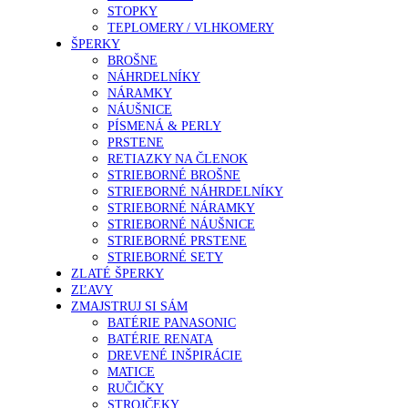
STOPKY
TEPLOMERY / VLHKOMERY
ŠPERKY
BROŠNE
NÁHRDELNÍKY
NÁRAMKY
NÁUŠNICE
PÍSMENÁ & PERLY
PRSTENE
RETIAZKY NA ČLENOK
STRIEBORNÉ BROŠNE
STRIEBORNÉ NÁHRDELNÍKY
STRIEBORNÉ NÁRAMKY
STRIEBORNÉ NÁUŠNICE
STRIEBORNÉ PRSTENE
STRIEBORNÉ SETY
ZLATÉ ŠPERKY
ZĽAVY
ZMAJSTRUJ SI SÁM
BATÉRIE PANASONIC
BATÉRIE RENATA
DREVENÉ INŠPIRÁCIE
MATICE
RUČIČKY
STROJČEKY