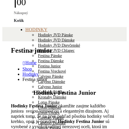
0
0
Nákupný
Košík
HODINKY
Hodinky JVD Pánske
Hodinky JVD Dámske
Hodinky JVD Dievčenské
Festina junior
Hodinky JVD Chlapec
Festina Pánske
Festina Dámske
Home
Festina Junior
Shop
Festina Vreckové
Hodinky
Calypso Pánske
Festina junior
Calypso Dámske
Calypso Junior
Hodinky Festina Junior
Kronaby Pánske
Kronaby Dámske
Lotus Pánske
Hodinky Festina Junior
okamžite zaujme každého
Lotus Dámske
juniora svojou jemnosťou a elegantným dizajnom. Aj
Lotus Unisex
napriek tomu, že na prvý pohľad pôsobia hodinky veľmi
Candino Pánske
krehko, opak je pravdou!
Hodinky Festina Junior
sú
Candino Dámske
vyrobené z vysokokvalitnej nerezovej oceli, ktorá im
Jaguar Pánske