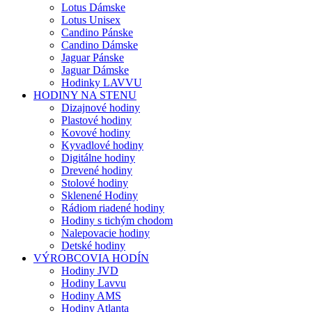
Lotus Dámske
Lotus Unisex
Candino Pánske
Candino Dámske
Jaguar Pánske
Jaguar Dámske
Hodinky LAVVU
HODINY NA STENU
Dizajnové hodiny
Plastové hodiny
Kovové hodiny
Kyvadlové hodiny
Digitálne hodiny
Drevené hodiny
Stolové hodiny
Sklenené Hodiny
Rádiom riadené hodiny
Hodiny s tichým chodom
Nalepovacie hodiny
Detské hodiny
VÝROBCOVIA HODÍN
Hodiny JVD
Hodiny Lavvu
Hodiny AMS
Hodiny Atlanta