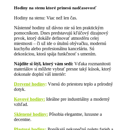
Hodiny na stenu ktoré prinesú nadčasovosť
Hodiny na stenu: Viac než len čas.
Nástenné hodiny už dávno nie sú len praktickým
pomocníkom. Dnes predstavujú kľúčový dizajnový
prvok, ktorý dokáže definovať atmosféru celej
miestnosti – či už ide o útulnú obývačku, modernú
kuchyňu alebo profesionálnu kanceláriu. Sú
dekoráciou, ktorá spája funkčnosť s umením.
Nájdite si štýl, ktorý vám sedí:
Vďaka rozmanitosti
materiálov si môžete vybrať presne taký kúsok, ktorý
dokonale doplní váš interiér:
Drevené hodiny
:
Vnesú do priestoru teplo a prírodný
dotyk.
Kovové hodiny:
Ideálne pre industriálny a moderný
vzhľad.
Sklenené hodiny:
Pôsobia elegantne, luxusne a
decentne.
Plastové hodiny:
Ponúkajú nekonečnú paletu farieb a