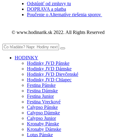
Odstúpiť od zmluvy tu
DOPRAVA a platba
Poučenie o Alternatíve riešenia sporov
© www.hodinarik.sk 2022. All Rights Reserved
HODINKY
Hodinky JVD Pánske
Hodinky JVD Dámske
Hodinky JVD Dievčenské
Hodinky JVD Chlapec
Festina Pánske
Festina Dámske
Festina Junior
Festina Vreckové
Calypso Pánske
Calypso Dámske
Calypso Junior
Kronaby Pánske
Kronaby Dámske
Lotus Pánske