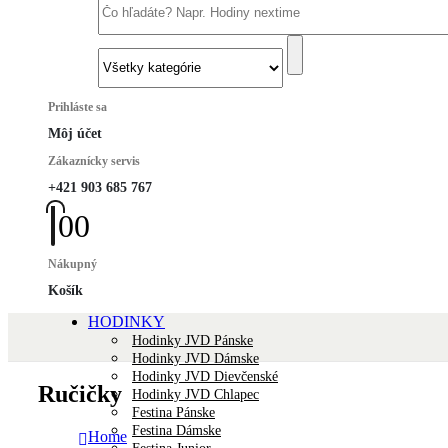
Prihláste sa
Môj účet
Zákaznícky servis
+421 903 685 767
0
0
Nákupný
Košík
HODINKY
Hodinky JVD Pánske
Hodinky JVD Dámske
Hodinky JVD Dievčenské
Ručičky
Hodinky JVD Chlapec
Festina Pánske
Festina Dámske
Home