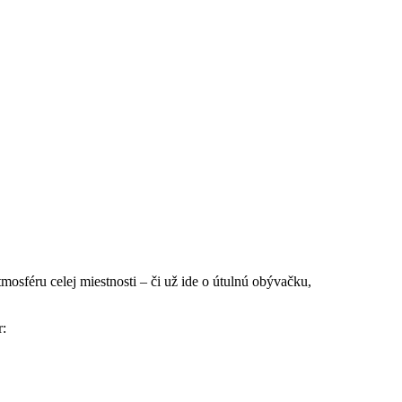
sféru celej miestnosti – či už ide o útulnú obývačku,
r: