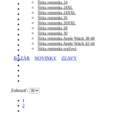
Šírka remienka 24
Šírka remienka 24XL
Šírka remienka 24XXL
Šírka remienka 26
Šírka remienka 26XXL
Šírka remienka 28
Šírka remienka 30
Šírka remienka Apple Watch 38-40
Šírka remienka Apple Watch 42-44
Šírka remienka oceľová
BAZÁR
NOVINKY
ZĽAVY
Zobraziť:
1
2