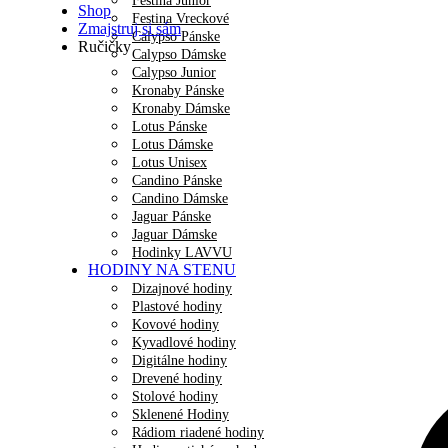
Festina Junior
Shop
Festina Vreckové
Zmajstruj si sám
Calypso Pánske
Ručičky
Calypso Dámske
Calypso Junior
Kronaby Pánske
Kronaby Dámske
Lotus Pánske
Lotus Dámske
Lotus Unisex
Candino Pánske
Candino Dámske
Jaguar Pánske
Jaguar Dámske
Hodinky LAVVU
HODINY NA STENU
Dizajnové hodiny
Plastové hodiny
Kovové hodiny
Kyvadlové hodiny
Digitálne hodiny
Drevené hodiny
Stolové hodiny
Sklenené Hodiny
Rádiom riadené hodiny