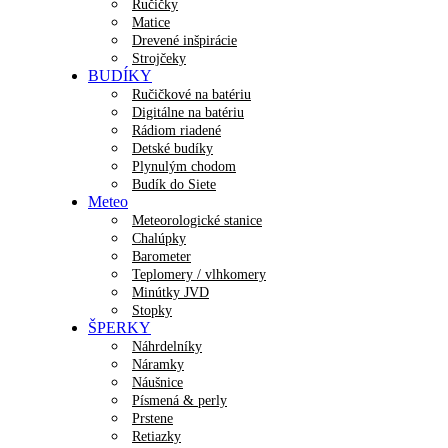
Ručičky
Matice
Drevené inšpirácie
Strojčeky
BUDÍKY
Ručičkové na batériu
Digitálne na batériu
Rádiom riadené
Detské budíky
Plynulým chodom
Budík do Siete
Meteo
Meteorologické stanice
Chalúpky
Barometer
Teplomery / vlhkomery
Minútky JVD
Stopky
ŠPERKY
Náhrdelníky
Náramky
Náušnice
Písmená & perly
Prstene
Retiazky