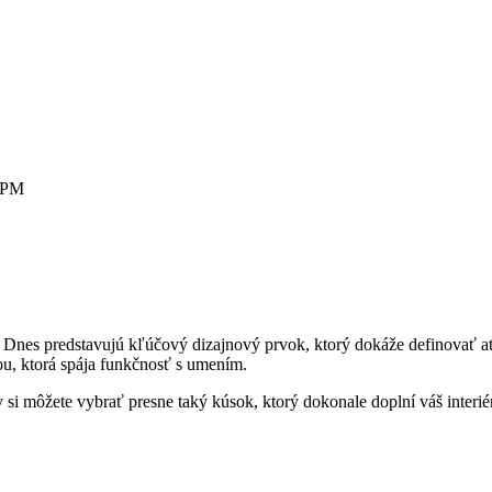
0 PM
nes predstavujú kľúčový dizajnový prvok, ktorý dokáže definovať atmo
u, ktorá spája funkčnosť s umením.
si môžete vybrať presne taký kúsok, ktorý dokonale doplní váš interié