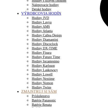
Hodiny s tichým chodom
Nalepovacie hodiny
Detské hodiny
VÝROBCOVIA HODÍN
Hodiny JVD
Hodiny Lavvu
Hodiny AMS
Hodiny Atlanta
Hodiny Callea Design
Hodiny Diamantini
Hodiny Discoclock
Hodiny DX-TIME
Hodiny Fisura
Hodiny Future Time
Hodiny Incantesimo
Hodiny Karlsson
Hodiny Laskowscy
Hodiny Lowell
Hodiny Nextime
Hodiny Nomon
Hodiny Twins
ZMAJSTRUJ SI SÁM
Príslušenstvo
Batérie Panasonic
Batérie Renata