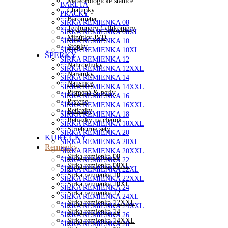
Meteorologické stanice
BARETA
Chalúpky
PRACKY
Barometer
ŠÍRKA REMIENKA 08
Teplomery / vlhkomery
ŠÍRKA REMIENKA 08XL
Minútky JVD
ŠÍRKA REMIENKA 10
Stopky
ŠÍRKA REMIENKA 10XL
ŠPERKY
ŠÍRKA REMIENKA 12
Náhrdelníky
ŠÍRKA REMIENKA 12XXL
Náramky
ŠÍRKA REMIENKA 14
Náušnice
ŠÍRKA REMIENKA 14XXL
Písmená & perly
ŠÍRKA REMIENKA 16
Prstene
ŠÍRKA REMIENKA 16XXL
Retiazky
ŠÍRKA REMIENKA 18
Retiazky na členok
ŠÍRKA REMIENKA 18XXL
Strieborné sety
ŠÍRKA REMIENKA 20
KUKUČKY
ŠÍRKA REMIENKA 20XL
Remienky
ŠÍRKA REMIENKA 20XXL
Šírka remienka 08
ŠÍRKA REMIENKA 22
Šírka remienka 08XL
ŠÍRKA REMIENKA 22XL
Šírka remienka 10
ŠÍRKA REMIENKA 22XXL
Šírka remienka 10XL
ŠÍRKA REMIENKA 24
Šírka remienka 12
ŠÍRKA REMIENKA 24XL
Šírka remienka 12XXL
ŠÍRKA REMIENKA 24XXL
Šírka remienka 14
ŠÍRKA REMIENKA 26
Šírka remienka 14XXL
ŠÍRKA REMIENKA 28