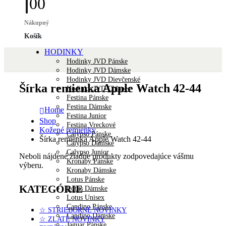
0
0
Nákupný
Košík
HODINKY
Hodinky JVD Pánske
Hodinky JVD Dámske
Hodinky JVD Dievčenské
Šírka remienka Apple Watch 42-44
Hodinky JVD Chlapec
Festina Pánske
Festina Dámske
Home
Festina Junior
Shop
Festina Vreckové
Kožené remienky
Calypso Pánske
Šírka remienka Apple Watch 42-44
Calypso Dámske
Calypso Junior
Neboli nájdené žiadne produkty zodpovedajúce vášmu
Kronaby Pánske
výberu.
Kronaby Dámske
Lotus Pánske
KATEGÓRIE
Lotus Dámske
Lotus Unisex
Candino Pánske
☆ STRIEBORNÉ NOVINKY
Candino Dámske
☆ ZLATÉ NOVINKY
Jaguar Pánske