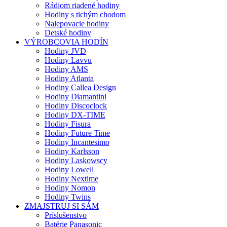
Rádiom riadené hodiny
Hodiny s tichým chodom
Nalepovacie hodiny
Detské hodiny
VÝROBCOVIA HODÍN
Hodiny JVD
Hodiny Lavvu
Hodiny AMS
Hodiny Atlanta
Hodiny Callea Design
Hodiny Diamantini
Hodiny Discoclock
Hodiny DX-TIME
Hodiny Fisura
Hodiny Future Time
Hodiny Incantesimo
Hodiny Karlsson
Hodiny Laskowscy
Hodiny Lowell
Hodiny Nextime
Hodiny Nomon
Hodiny Twins
ZMAJSTRUJ SI SÁM
Príslušenstvo
Batérie Panasonic