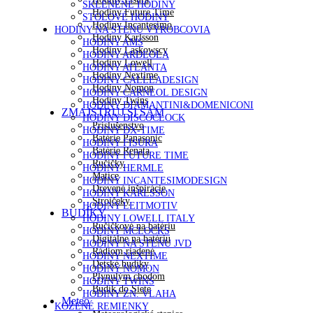
SKLENENÉ HODINY
Hodiny Future Time
STOLOVÉ HODINY
Hodiny Incantesimo
HODINY NA STENU VÝROBCOVIA
Hodiny Karlsson
HODINY AMS
Hodiny Laskowscy
HODINY ARDEOLA
Hodiny Lowell
HODINY ATLANTA
Hodiny Nextime
HODINY CALLEADESIGN
Hodiny Nomon
HODINY CARNEOL DESIGN
Hodiny Twins
HODINY DIAMANTINI&DOMENICONI
ZMAJSTRUJ SI SÁM
HODINY DISCOCLOCK
Príslušenstvo
HODINY DX-TIME
Batérie Panasonic
HODINY FISURA
Batérie Renata
HODINY FUTURE TIME
Ručičky
HODINY HERMLE
Matice
HODINY INCANTESIMODESIGN
Drevené inšpirácie
HODINY KARLSSON
Strojčeky
HODINY LEITMOTIV
BUDÍKY
HODINY LOWELL ITALY
Ručičkové na batériu
HODINY MCLOCKS
Digitálne na batériu
HODINY NA STENU JVD
Rádiom riadené
HODINY NEXTIME
Detské budíky
HODINY NOMON
Plynulým chodom
HODINY TWINS
Budík do Siete
HODINY ZN. VLAHA
Meteo
KOŽENÉ REMIENKY