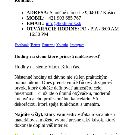
Kontakt :
ADRESA:
Staničné námestie 9,040 02 Košice
MOBIL:
+421 903 685 767
EMAIL:
info@hodinarik.sk
OTVÁRACIE HODINY:
PO - PIA / 8:00 AM
- 16:30 PM
Facebook
Twitter
Pinterest
Youtube
Instagram
Hodiny na stenu ktoré prinesú nadčasovosť
Hodiny na stenu: Viac než len čas.
Nástenné hodiny už dávno nie sú len praktickým
pomocníkom. Dnes predstavujú kľúčový dizajnový
prvok, ktorý dokáže definovať atmosféru celej
miestnosti – či už ide o útulnú obývačku, modernú
kuchyňu alebo profesionálnu kanceláriu. Sú
dekoráciou, ktorá spája funkčnosť s umením.
Nájdite si štýl, ktorý vám sedí:
Vďaka rozmanitosti
materiálov si môžete vybrať presne taký kúsok, ktorý
dokonale doplní váš interiér: