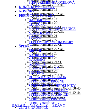
Šírka remienka 16
ŠÍRKA REMIENKA OCEĽOVÁ
Šírka remienka 16XXL
KUKUČKOVÉ HODINY
Šírka remienka 18
NOVINKY
Šírka remienka 18XXL
PREDPOVEĎ POČASIA
Šírka remienka 19
BAROMETER
Šírka remienka 20
CHALÚPKY
Šírka remienka 20XL
METEOROLOGICKÉ STANICE
Šírka remienka 20XXL
MINÚTKY JVD
Šírka remienka 21
STOPKY
Šírka remienka 22
TEPLOMERY / VLHKOMERY
Šírka remienka 22XL
ŠPERKY
Šírka remienka 22XXL
BROŠNE
Šírka remienka 23
NÁHRDELNÍKY
Šírka remienka 24
NÁRAMKY
Šírka remienka 24XL
NÁUŠNICE
Šírka remienka 24XXL
PÍSMENÁ & PERLY
Šírka remienka 26
PRSTENE
Šírka remienka 26XXL
RETIAZKY NA ČLENOK
Šírka remienka 28
STRIEBORNÉ BROŠNE
Šírka remienka 30
STRIEBORNÉ NÁHRDELNÍKY
Šírka remienka Apple Watch 38-40
STRIEBORNÉ NÁRAMKY
Šírka remienka Apple Watch 42-44
STRIEBORNÉ NÁUŠNICE
Šírka remienka oceľová
STRIEBORNÉ PRSTENE
STRIEBORNÉ SETY
BAZÁR
NOVINKY
ZĽAVY
ZLATÉ NÁUŠNICE