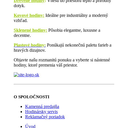
Drevené hodiny
:
Vnesú do priestoru teplo a prírodný
dotyk.
Kovové hodiny:
Ideálne pre industriálny a moderný
vzhľad.
Sklenené hodiny:
Pôsobia elegantne, luxusne a
decentne.
Plastové hodiny:
Ponúkajú nekonečnú paletu farieb a
hravých dizajnov.
Objavte našu rozmanitú ponuku a vyberte si nástenné
hodiny, ktoré premenia váš priestor.
O SPOLOČNOSTI
Kamenná predajňa
Hodinársky servis
Reklamačný poriadok
Úvod