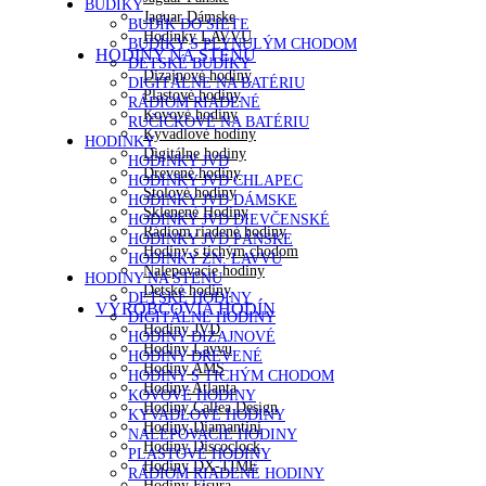
BUDÍKY
Jaguar Dámske
BUDÍK DO SIETE
Hodinky LAVVU
BUDÍKY S PLYNULÝM CHODOM
HODINY NA STENU
DETSKÉ BUDÍKY
Dizajnové hodiny
DIGITÁLNE NA BATÉRIU
Plastové hodiny
RÁDIOM RIADENÉ
Kovové hodiny
RUČIČKOVÉ NA BATÉRIU
Kyvadlové hodiny
HODINKY
Digitálne hodiny
HODINKY JVD
Drevené hodiny
HODINKY JVD CHLAPEC
Stolové hodiny
HODINKY JVD DÁMSKE
Sklenené Hodiny
HODINKY JVD DIEVČENSKÉ
Rádiom riadené hodiny
HODINKY JVD PÁNSKE
Hodiny s tichým chodom
HODINKY ZN. LAVVU
Nalepovacie hodiny
HODINY NA STENU
Detské hodiny
DETSKÉ HODINY
VÝROBCOVIA HODÍN
DIGITÁLNE HODINY
Hodiny JVD
HODINY DIZAJNOVÉ
Hodiny Lavvu
HODINY DREVENÉ
Hodiny AMS
HODINY S TICHÝM CHODOM
Hodiny Atlanta
KOVOVÉ HODINY
Hodiny Callea Design
KYVADLOVÉ HODINY
Hodiny Diamantini
NALEPOVACIE HODINY
Hodiny Discoclock
PLASTOVÉ HODINY
Hodiny DX-TIME
RÁDIOM RIADENÉ HODINY
Hodiny Fisura