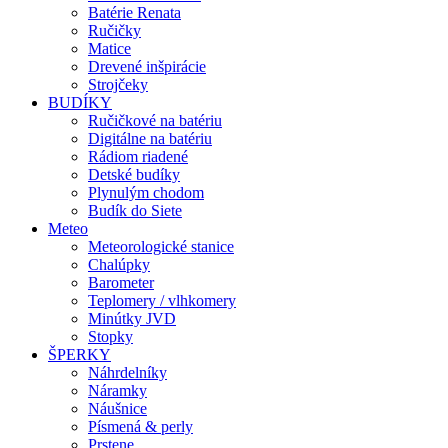
Batérie Renata
Ručičky
Matice
Drevené inšpirácie
Strojčeky
BUDÍKY
Ručičkové na batériu
Digitálne na batériu
Rádiom riadené
Detské budíky
Plynulým chodom
Budík do Siete
Meteo
Meteorologické stanice
Chalúpky
Barometer
Teplomery / vlhkomery
Minútky JVD
Stopky
ŠPERKY
Náhrdelníky
Náramky
Náušnice
Písmená & perly
Prstene