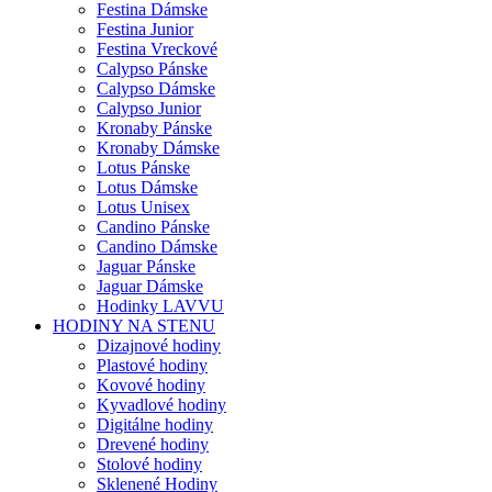
Festina Dámske
Festina Junior
Festina Vreckové
Calypso Pánske
Calypso Dámske
Calypso Junior
Kronaby Pánske
Kronaby Dámske
Lotus Pánske
Lotus Dámske
Lotus Unisex
Candino Pánske
Candino Dámske
Jaguar Pánske
Jaguar Dámske
Hodinky LAVVU
HODINY NA STENU
Dizajnové hodiny
Plastové hodiny
Kovové hodiny
Kyvadlové hodiny
Digitálne hodiny
Drevené hodiny
Stolové hodiny
Sklenené Hodiny