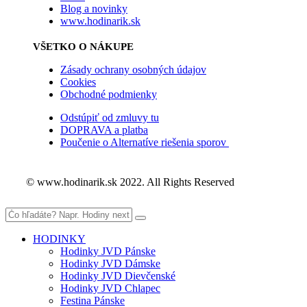
Blog a novinky
www.hodinarik.sk
VŠETKO O NÁKUPE
Zásady ochrany osobných údajov
Cookies
Obchodné podmienky
Odstúpiť od zmluvy tu
DOPRAVA a platba
Poučenie o Alternatíve riešenia sporov
© www.hodinarik.sk 2022. All Rights Reserved
HODINKY
Hodinky JVD Pánske
Hodinky JVD Dámske
Hodinky JVD Dievčenské
Hodinky JVD Chlapec
Festina Pánske