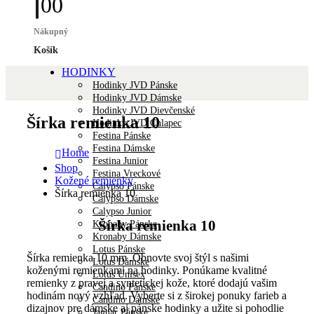
0
0
Nákupný
Košík
HODINKY
Hodinky JVD Pánske
Hodinky JVD Dámske
Hodinky JVD Dievčenské
Šírka remienka 10
Hodinky JVD Chlapec
Festina Pánske
Festina Dámske
Home
Festina Junior
Shop
Festina Vreckové
Kožené remienky
Calypso Pánske
Šírka remienka 10
Calypso Dámske
Calypso Junior
Šírka remienka 10
Kronaby Pánske
Kronaby Dámske
Lotus Pánske
Šírka remienka 10 mm .Obnovte svoj štýl s našimi
Lotus Dámske
koženými remienkami na hodinky. Ponúkame kvalitné
Lotus Unisex
remienky z pravej a syntetickej kože, ktoré dodajú vašim
Candino Pánske
hodinám nový vzhľad. Vyberte si z širokej ponuky farieb a
Candino Dámske
dizajnov pre dámske aj pánske hodinky a užite si pohodlie
Jaguar Pánske