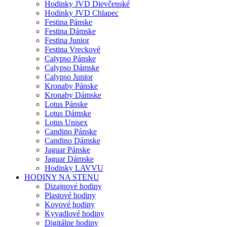
Hodinky JVD Dievčenské
Hodinky JVD Chlapec
Festina Pánske
Festina Dámske
Festina Junior
Festina Vreckové
Calypso Pánske
Calypso Dámske
Calypso Junior
Kronaby Pánske
Kronaby Dámske
Lotus Pánske
Lotus Dámske
Lotus Unisex
Candino Pánske
Candino Dámske
Jaguar Pánske
Jaguar Dámske
Hodinky LAVVU
HODINY NA STENU
Dizajnové hodiny
Plastové hodiny
Kovové hodiny
Kyvadlové hodiny
Digitálne hodiny