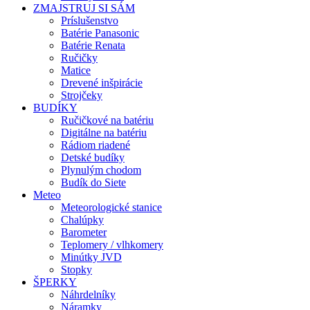
ZMAJSTRUJ SI SÁM
Príslušenstvo
Batérie Panasonic
Batérie Renata
Ručičky
Matice
Drevené inšpirácie
Strojčeky
BUDÍKY
Ručičkové na batériu
Digitálne na batériu
Rádiom riadené
Detské budíky
Plynulým chodom
Budík do Siete
Meteo
Meteorologické stanice
Chalúpky
Barometer
Teplomery / vlhkomery
Minútky JVD
Stopky
ŠPERKY
Náhrdelníky
Náramky