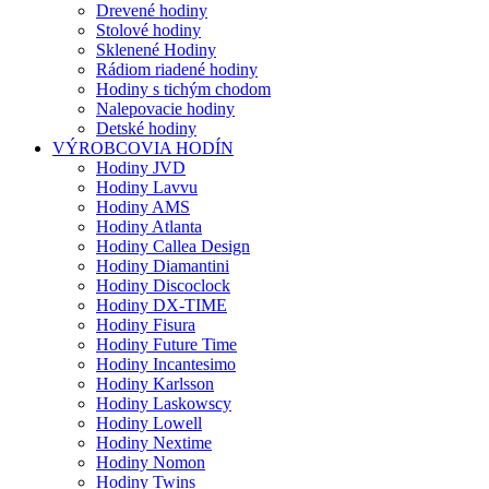
Drevené hodiny
Stolové hodiny
Sklenené Hodiny
Rádiom riadené hodiny
Hodiny s tichým chodom
Nalepovacie hodiny
Detské hodiny
VÝROBCOVIA HODÍN
Hodiny JVD
Hodiny Lavvu
Hodiny AMS
Hodiny Atlanta
Hodiny Callea Design
Hodiny Diamantini
Hodiny Discoclock
Hodiny DX-TIME
Hodiny Fisura
Hodiny Future Time
Hodiny Incantesimo
Hodiny Karlsson
Hodiny Laskowscy
Hodiny Lowell
Hodiny Nextime
Hodiny Nomon
Hodiny Twins