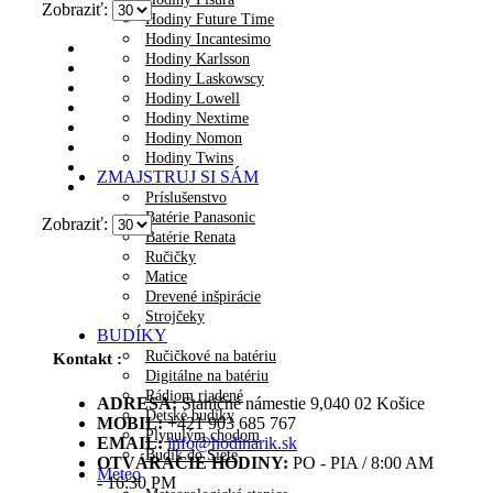
Zobraziť:
Hodiny Future Time
Hodiny Incantesimo
Hodiny Karlsson
Hodiny Laskowscy
Hodiny Lowell
Hodiny Nextime
Hodiny Nomon
Hodiny Twins
ZMAJSTRUJ SI SÁM
Príslušenstvo
Batérie Panasonic
Zobraziť:
Batérie Renata
Ručičky
Matice
Drevené inšpirácie
Strojčeky
BUDÍKY
Ručičkové na batériu
Kontakt :
Digitálne na batériu
Rádiom riadené
ADRESA:
Staničné námestie 9,040 02 Košice
Detské budíky
MOBIL:
+421 903 685 767
Plynulým chodom
EMAIL:
info@hodinarik.sk
Budík do Siete
OTVÁRACIE HODINY:
PO - PIA / 8:00 AM
Meteo
- 16:30 PM