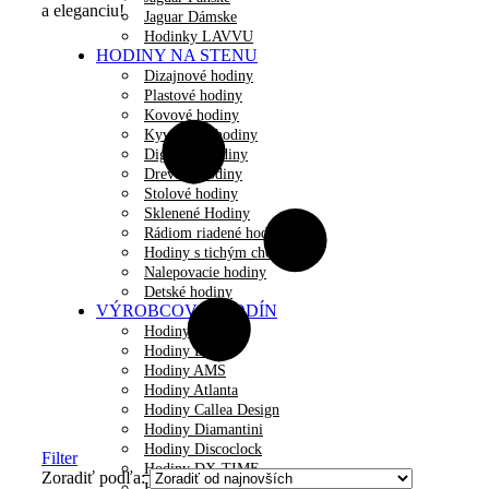
a eleganciu!
Jaguar Dámske
Hodinky LAVVU
HODINY NA STENU
Dizajnové hodiny
Plastové hodiny
Kovové hodiny
Kyvadlové hodiny
Digitálne hodiny
Drevené hodiny
Stolové hodiny
Sklenené Hodiny
Rádiom riadené hodiny
Hodiny s tichým chodom
Nalepovacie hodiny
Detské hodiny
VÝROBCOVIA HODÍN
Hodiny JVD
Hodiny Lavvu
Hodiny AMS
Hodiny Atlanta
Hodiny Callea Design
Hodiny Diamantini
Hodiny Discoclock
Filter
Hodiny DX-TIME
Zoradiť podľa:
Hodiny Fisura