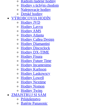
Rádiom riadené hodiny
Hodiny s tichým chodom
Nalepovacie hodiny
Detské hodiny
VÝROBCOVIA HODÍN
Hodiny JVD
Hodiny Lavvu
Hodiny AMS
Hodiny Atlanta
Hodiny Callea Design
Hodiny Diamantini
Hodiny Discoclock
Hodiny DX-TIME
Hodiny Fisura
Hodiny Future Time
Hodiny Incantesimo
Hodiny Karlsson
Hodiny Laskowscy
Hodiny Lowell
Hodiny Nextime
Hodiny Nomon
Hodiny Twins
ZMAJSTRUJ SI SÁM
Príslušenstvo
Batérie Panasonic