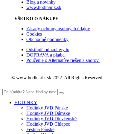
Blog a novinky
www.hodinarik.sk
VŠETKO O NÁKUPE
Zásady ochrany osobných údajov
Cookies
Obchodné podmienky
Odstúpiť od zmluvy tu
DOPRAVA a platba
Poučenie o Alternatíve riešenia sporov
© www.hodinarik.sk 2022. All Rights Reserved
HODINKY
Hodinky JVD Pánske
Hodinky JVD Dámske
Hodinky JVD Dievčenské
Hodinky JVD Chlapec
Festina Pánske