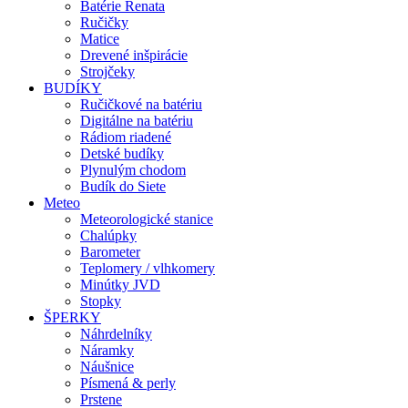
Batérie Renata
Ručičky
Matice
Drevené inšpirácie
Strojčeky
BUDÍKY
Ručičkové na batériu
Digitálne na batériu
Rádiom riadené
Detské budíky
Plynulým chodom
Budík do Siete
Meteo
Meteorologické stanice
Chalúpky
Barometer
Teplomery / vlhkomery
Minútky JVD
Stopky
ŠPERKY
Náhrdelníky
Náramky
Náušnice
Písmená & perly
Prstene