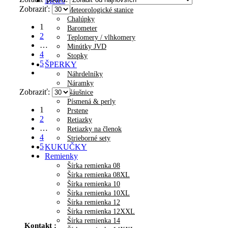
Meteo
Zobraziť:
Meteorologické stanice
Chalúpky
1
Barometer
2
Teplomery / vlhkomery
…
Minútky JVD
4
Stopky
5
ŠPERKY
Náhrdelníky
Náramky
Zobraziť:
Náušnice
Písmená & perly
1
Prstene
2
Retiazky
…
Retiazky na členok
4
Strieborné sety
5
KUKUČKY
Remienky
Šírka remienka 08
Šírka remienka 08XL
Šírka remienka 10
Šírka remienka 10XL
Šírka remienka 12
Šírka remienka 12XXL
Šírka remienka 14
Kontakt :