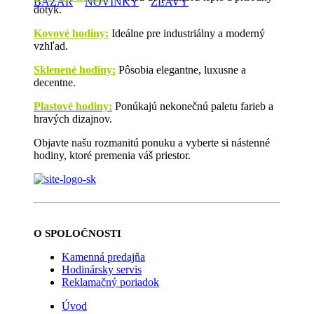
BAZÁR
NOVINKY
ZĽAVY
dotyk.
Kovové hodiny:
Ideálne pre industriálny a moderný
vzhľad.
Sklenené hodiny:
Pôsobia elegantne, luxusne a
decentne.
Plastové hodiny:
Ponúkajú nekonečnú paletu farieb a
hravých dizajnov.
Objavte našu rozmanitú ponuku a vyberte si nástenné
hodiny, ktoré premenia váš priestor.
O SPOLOČNOSTI
Kamenná predajňa
Hodinársky servis
Reklamačný poriadok
Úvod