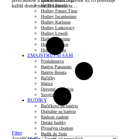
prehľadnosť a spoľahlivosť – presne to, čo potrebuje
Hodiny Fisura
každá domácnosť či kancelária…
Hodiny Future Time
Hodiny Incantesimo
Hodiny Karlsson
Hodiny Laskowscy
Hodiny Lowell
Hodiny Nextime
Hodiny Nomon
Hodiny Twins
ZMAJSTRUJ SI SÁM
Príslušenstvo
Batérie Panasonic
Batérie Renata
Ručičky
Matice
Drevené inšpirácie
Strojčeky
BUDÍKY
Ručičkové na batériu
Digitálne na batériu
Rádiom riadené
Detské budíky
Plynulým chodom
Filter
Budík do Siete
Zoradiť podľa: