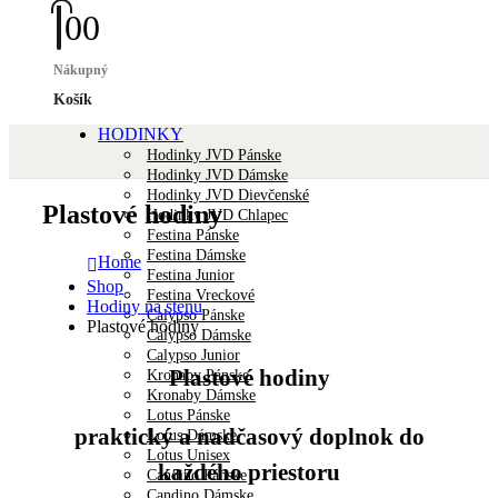
0
0
Nákupný
Košík
HODINKY
Hodinky JVD Pánske
Hodinky JVD Dámske
Hodinky JVD Dievčenské
Plastové hodiny
Hodinky JVD Chlapec
Festina Pánske
Festina Dámske
Home
Festina Junior
Shop
Festina Vreckové
Hodiny na stenu
Calypso Pánske
Plastové hodiny
Calypso Dámske
Calypso Junior
Plastové hodiny
Kronaby Pánske
Kronaby Dámske
Lotus Pánske
praktický a nadčasový doplnok do
Lotus Dámske
Lotus Unisex
každého priestoru
Candino Pánske
Candino Dámske