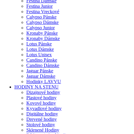
Festina Dámske
Festina Junior
Festina Vreckové
Calypso Pánske
Calypso Dámske
Calypso Junior
Kronaby Pánske
Kronaby Dámske
Lotus Pánske
Lotus Dámske
Lotus Unisex
Candino Pánske
Candino Dámske
Jaguar Pánske
Jaguar Dámske
Hodinky LAVVU
HODINY NA STENU
Dizajnové hodiny
Plastové hodiny
Kovové hodiny
Kyvadlové hodiny
Digitálne hodiny
Drevené hodiny
Stolové hodiny
Sklenené Hodiny