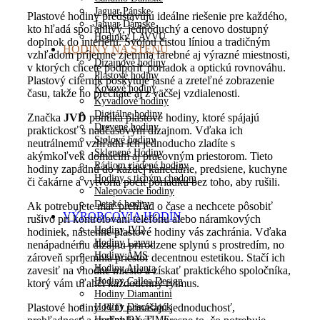
Jaguar Pánske
Plastové hodiny predstavujú ideálne riešenie pre každého,
Jaguar Dámske
kto hľadá spoľahlivý, jednoduchý a cenovo dostupný
Hodinky LAVVU
doplnok do interiéru. Svojou čistou líniou a tradičným
HODINY NA STENU
vzhľadom príjemne zjemnia farebné aj výrazné miestnosti,
Dizajnové hodiny
v ktorých chcete podporiť poriadok a optickú rovnováhu.
Plastové hodiny
Plastový ciferník poskytuje jasné a zreteľné zobrazenie
Kovové hodiny
času, takže ho prečítate aj z väčšej vzdialenosti.
Kyvadlové hodiny
Digitálne hodiny
Značka
JVD
ponúka plastové hodiny, ktoré spájajú
Drevené hodiny
praktickosť s nadčasovým dizajnom. Vďaka ich
Stolové hodiny
neutrálnemu vzhľadu ich jednoducho zladíte s
Sklenené Hodiny
akýmkoľvek domácim aj pracovným priestorom. Tieto
Rádiom riadené hodiny
hodiny zapadnú do každej kancelárie, predsiene, kuchyne
Hodiny s tichým chodom
či čakárne a vytvoria pocit poriadku bez toho, aby rušili.
Nalepovacie hodiny
Detské hodiny
Ak potrebujete mať prehľad o čase a nechcete pôsobiť
VÝROBCOVIA HODÍN
rušivo pri kontrolovaní telefónu alebo náramkových
Hodiny JVD
hodiniek, nástenné plastové hodiny vás zachránia. Vďaka
Hodiny Lavvu
nenápadnému dizajnu prirodzene splynú s prostredím, no
Hodiny AMS
zároveň spríjemnia priestor decentnou estetikou. Stačí ich
Hodiny Atlanta
zavesiť na vhodné miesto a získať praktického spoločníka,
Hodiny Callea Design
ktorý vám uľahčí každodenný rytmus.
Hodiny Diamantini
Hodiny Discoclock
Plastové hodiny JVD prinášajú jednoduchosť,
Hodiny DX-TIME