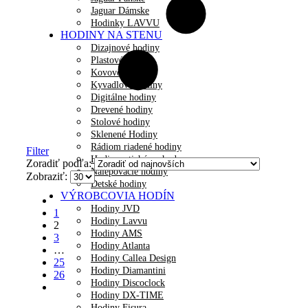
Jaguar Dámske
Hodinky LAVVU
HODINY NA STENU
Dizajnové hodiny
Plastové hodiny
Kovové hodiny
Kyvadlové hodiny
Digitálne hodiny
Drevené hodiny
Stolové hodiny
Sklenené Hodiny
Rádiom riadené hodiny
Filter
Hodiny s tichým chodom
Zoradiť podľa:
Nalepovacie hodiny
Zobraziť:
Detské hodiny
VÝROBCOVIA HODÍN
Hodiny JVD
1
Hodiny Lavvu
2
Hodiny AMS
3
Hodiny Atlanta
…
Hodiny Callea Design
25
Hodiny Diamantini
26
Hodiny Discoclock
Hodiny DX-TIME
Hodiny Fisura