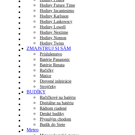
Hodiny Future Time
Hodiny Incantesimo
Hodiny Karlsson
Hodiny Laskowscy
Hodiny Lowell
Hodiny Nextime
Hodiny Nomon
Hodiny Twins
ZMAJSTRUJ SI SÁM
Príslušenstvo
Batérie Panasonic
Batérie Renata
Ručičky
Matice
Drevené inšpirácie
Strojčeky
BUDÍKY
Ručičkové na batériu
Digitálne na batériu
Rádiom riadené
Detské budíky
Plynulým chodom
Budík do Siete
Meteo