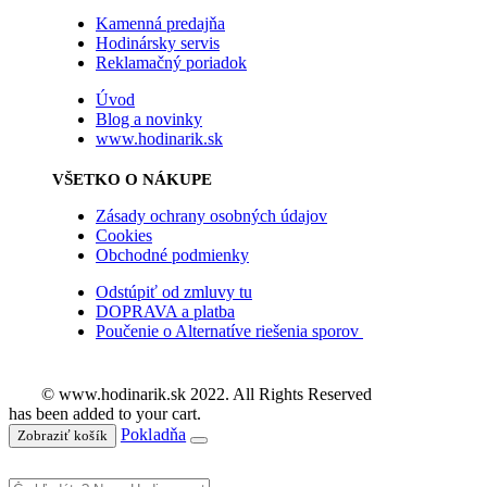
Kamenná predajňa
Hodinársky servis
Reklamačný poriadok
Úvod
Blog a novinky
www.hodinarik.sk
VŠETKO O NÁKUPE
Zásady ochrany osobných údajov
Cookies
Obchodné podmienky
Odstúpiť od zmluvy tu
DOPRAVA a platba
Poučenie o Alternatíve riešenia sporov
© www.hodinarik.sk 2022. All Rights Reserved
has been added to your cart.
Pokladňa
Zobraziť košík