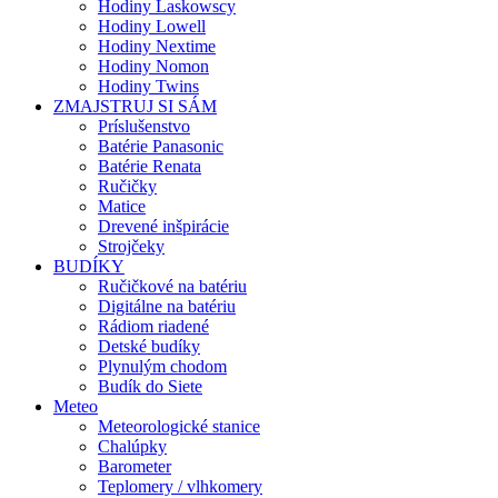
Hodiny Laskowscy
Hodiny Lowell
Hodiny Nextime
Hodiny Nomon
Hodiny Twins
ZMAJSTRUJ SI SÁM
Príslušenstvo
Batérie Panasonic
Batérie Renata
Ručičky
Matice
Drevené inšpirácie
Strojčeky
BUDÍKY
Ručičkové na batériu
Digitálne na batériu
Rádiom riadené
Detské budíky
Plynulým chodom
Budík do Siete
Meteo
Meteorologické stanice
Chalúpky
Barometer
Teplomery / vlhkomery