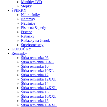
Minútky JVD
Stopky
ŠPERKY
Náhrdelníky
Náramky
Náušnice
Písmená & perly
Prstene
Retiazky
Retiazky na členok
Strieborné sety
KUKUČKY
Remienky
Šírka remienka 08
Šírka remienka 08XL
Šírka remienka 10
Šírka remienka 10XL
Šírka remienka 12
Šírka remienka 12XXL
Šírka remienka 14
Šírka remienka 14XXL
Šírka remienka 16
Šírka remienka 16XXL
Šírka remienka 18
Šírka remienka 18XXL