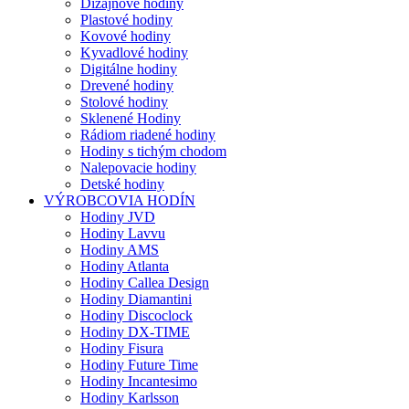
Dizajnové hodiny
Plastové hodiny
Kovové hodiny
Kyvadlové hodiny
Digitálne hodiny
Drevené hodiny
Stolové hodiny
Sklenené Hodiny
Rádiom riadené hodiny
Hodiny s tichým chodom
Nalepovacie hodiny
Detské hodiny
VÝROBCOVIA HODÍN
Hodiny JVD
Hodiny Lavvu
Hodiny AMS
Hodiny Atlanta
Hodiny Callea Design
Hodiny Diamantini
Hodiny Discoclock
Hodiny DX-TIME
Hodiny Fisura
Hodiny Future Time
Hodiny Incantesimo
Hodiny Karlsson