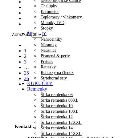
Meteorologické stanice
Chalúpky
Barometer
Teplomery / vlhkomery
Minútky JVD
Stopky
ŠPERKY
Zobraziť:
Náhrdelníky
Náramky
Náušnice
1
Písmená & perly
2
Prstene
3
Retiazky
…
Retiazky na členok
25
Strieborné sety
26
KUKUČKY
Remienky
Šírka remienka 08
Šírka remienka 08XL
Šírka remienka 10
Šírka remienka 10XL
Šírka remienka 12
Šírka remienka 12XXL
Kontakt :
Šírka remienka 14
Šírka remienka 14XXL