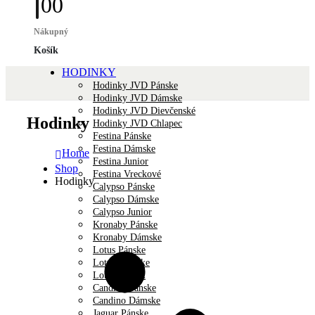
0
0
Nákupný
Košík
HODINKY
Hodinky JVD Pánske
Hodinky JVD Dámske
Hodinky JVD Dievčenské
Hodinky
Hodinky JVD Chlapec
Festina Pánske
Festina Dámske
Home
Festina Junior
Shop
Festina Vreckové
Hodinky
Calypso Pánske
Calypso Dámske
Calypso Junior
Kronaby Pánske
Kronaby Dámske
Lotus Pánske
Lotus Dámske
Lotus Unisex
Candino Pánske
Candino Dámske
Jaguar Pánske