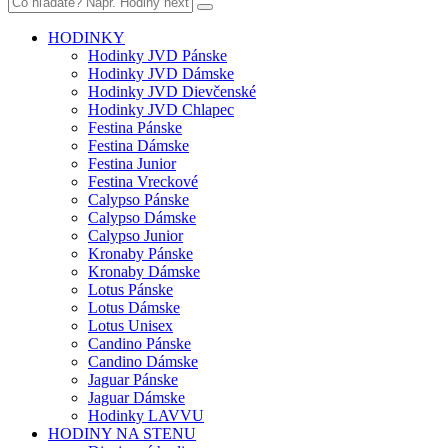
HODINKY
Hodinky JVD Pánske
Hodinky JVD Dámske
Hodinky JVD Dievčenské
Hodinky JVD Chlapec
Festina Pánske
Festina Dámske
Festina Junior
Festina Vreckové
Calypso Pánske
Calypso Dámske
Calypso Junior
Kronaby Pánske
Kronaby Dámske
Lotus Pánske
Lotus Dámske
Lotus Unisex
Candino Pánske
Candino Dámske
Jaguar Pánske
Jaguar Dámske
Hodinky LAVVU
HODINY NA STENU