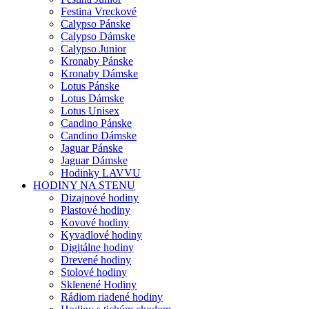
Festina Vreckové
Calypso Pánske
Calypso Dámske
Calypso Junior
Kronaby Pánske
Kronaby Dámske
Lotus Pánske
Lotus Dámske
Lotus Unisex
Candino Pánske
Candino Dámske
Jaguar Pánske
Jaguar Dámske
Hodinky LAVVU
HODINY NA STENU
Dizajnové hodiny
Plastové hodiny
Kovové hodiny
Kyvadlové hodiny
Digitálne hodiny
Drevené hodiny
Stolové hodiny
Sklenené Hodiny
Rádiom riadené hodiny