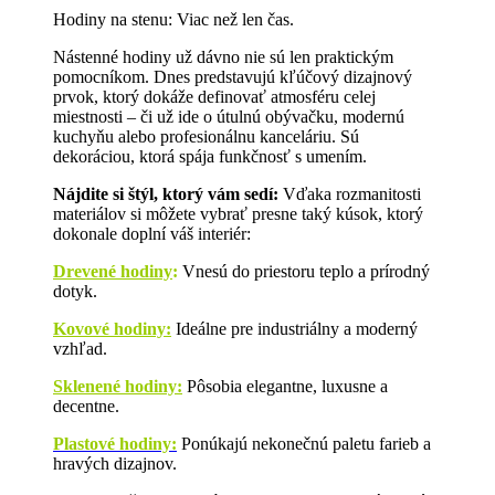
Hodiny na stenu: Viac než len čas.
Nástenné hodiny už dávno nie sú len praktickým
pomocníkom. Dnes predstavujú kľúčový dizajnový
prvok, ktorý dokáže definovať atmosféru celej
miestnosti – či už ide o útulnú obývačku, modernú
kuchyňu alebo profesionálnu kanceláriu. Sú
dekoráciou, ktorá spája funkčnosť s umením.
Nájdite si štýl, ktorý vám sedí:
Vďaka rozmanitosti
materiálov si môžete vybrať presne taký kúsok, ktorý
dokonale doplní váš interiér:
Drevené hodiny
:
Vnesú do priestoru teplo a prírodný
dotyk.
Kovové hodiny:
Ideálne pre industriálny a moderný
vzhľad.
Sklenené hodiny:
Pôsobia elegantne, luxusne a
decentne.
Plastové hodiny:
Ponúkajú nekonečnú paletu farieb a
hravých dizajnov.