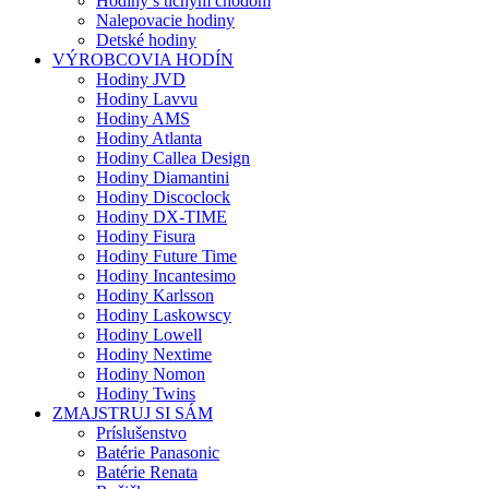
Hodiny s tichým chodom
Nalepovacie hodiny
Detské hodiny
VÝROBCOVIA HODÍN
Hodiny JVD
Hodiny Lavvu
Hodiny AMS
Hodiny Atlanta
Hodiny Callea Design
Hodiny Diamantini
Hodiny Discoclock
Hodiny DX-TIME
Hodiny Fisura
Hodiny Future Time
Hodiny Incantesimo
Hodiny Karlsson
Hodiny Laskowscy
Hodiny Lowell
Hodiny Nextime
Hodiny Nomon
Hodiny Twins
ZMAJSTRUJ SI SÁM
Príslušenstvo
Batérie Panasonic
Batérie Renata