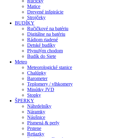
Ručičky
Matice
Drevené inšpirácie
Strojčeky
BUDÍKY
Ručičkové na batériu
Digitálne na batériu
Rádiom riadené
Detské budíky
Plynulým chodom
Budík do Siete
Meteo
Meteorologické stanice
Chalúpky
Barometer
Teplomery / vlhkomery
Minútky JVD
Stopky
ŠPERKY
Náhrdelníky
Náramky
Náušnice
Písmená & perly
Prstene
Retiazky