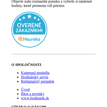
Objavte našu rozmanitú ponuku a vyberte si nástenné
hodiny, ktoré premenia váš priestor.
O SPOLOČNOSTI
Kamenná predajňa
Hodinársky servis
Reklamačný poriadok
Úvod
Blog a novinky
www.hodinarik.sk
VŠETKO O NÁKUPE