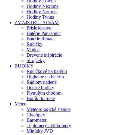
Hodiny Lowell
Hodiny Nextime
Hodiny Nomon
Hodiny Twins
ZMAJSTRUJ SI SÁM
Príslušenstvo
Batérie Panasonic
Batérie Renata
Ručičky
Matice
Drevené inšpirácie
Strojčeky
BUDÍKY
Ručičkové na batériu
Digitálne na batériu
Rádiom riadené
Detské budíky
Plynulým chodom
Budík do Siete
Meteo
Meteorologické stanice
Chalúpky
Barometer
Teplomery / vlhkomery
Minútky JVD