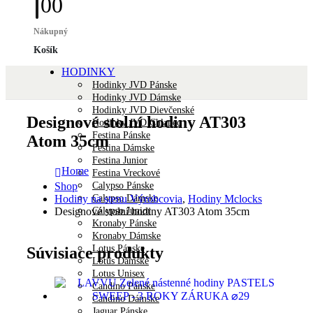
0
0
Nákupný
Košík
HODINKY
Hodinky JVD Pánske
Hodinky JVD Dámske
Hodinky JVD Dievčenské
Designové stolní hodiny AT303
Hodinky JVD Chlapec
Festina Pánske
Atom 35cm
Festina Dámske
Festina Junior
Home
Festina Vreckové
Calypso Pánske
Shop
Calypso Dámske
Hodiny na stenu Výrobcovia
,
Hodiny Mclocks
Calypso Junior
Designové stolní hodiny AT303 Atom 35cm
Kronaby Pánske
Kronaby Dámske
Lotus Pánske
Súvisiace produkty
Lotus Dámske
Lotus Unisex
Candino Pánske
Candino Dámske
Jaguar Pánske