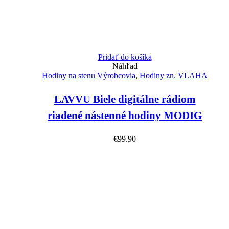
Pridať do košíka
Náhľad
Hodiny na stenu Výrobcovia
,
Hodiny zn. VLAHA
LAVVU Biele digitálne rádiom
riadené nástenné hodiny MODIG
€
99.90