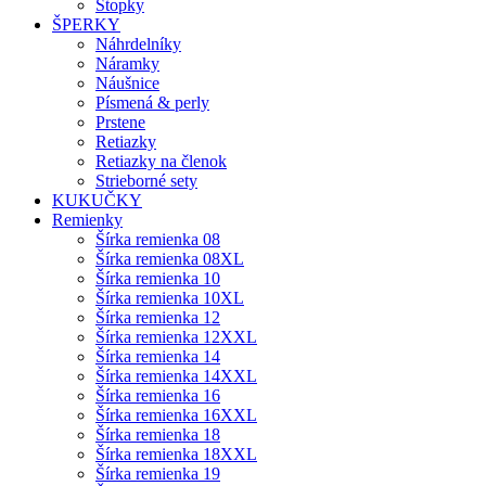
Stopky
ŠPERKY
Náhrdelníky
Náramky
Náušnice
Písmená & perly
Prstene
Retiazky
Retiazky na členok
Strieborné sety
KUKUČKY
Remienky
Šírka remienka 08
Šírka remienka 08XL
Šírka remienka 10
Šírka remienka 10XL
Šírka remienka 12
Šírka remienka 12XXL
Šírka remienka 14
Šírka remienka 14XXL
Šírka remienka 16
Šírka remienka 16XXL
Šírka remienka 18
Šírka remienka 18XXL
Šírka remienka 19