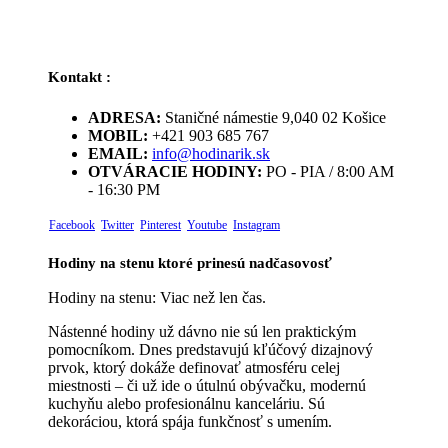
Kontakt :
ADRESA:
Staničné námestie 9,040 02 Košice
MOBIL:
+421 903 685 767
EMAIL:
info@hodinarik.sk
OTVÁRACIE HODINY:
PO - PIA / 8:00 AM
- 16:30 PM
Facebook
Twitter
Pinterest
Youtube
Instagram
Hodiny na stenu ktoré prinesú nadčasovosť
Hodiny na stenu: Viac než len čas.
Nástenné hodiny už dávno nie sú len praktickým
pomocníkom. Dnes predstavujú kľúčový dizajnový
prvok, ktorý dokáže definovať atmosféru celej
miestnosti – či už ide o útulnú obývačku, modernú
kuchyňu alebo profesionálnu kanceláriu. Sú
dekoráciou, ktorá spája funkčnosť s umením.