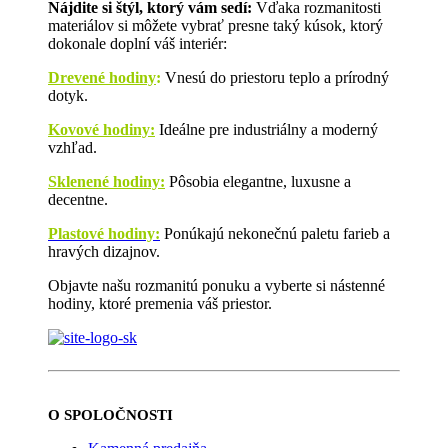
Nájdite si štýl, ktorý vám sedí:
Vďaka rozmanitosti
materiálov si môžete vybrať presne taký kúsok, ktorý
dokonale doplní váš interiér:
Drevené hodiny
:
Vnesú do priestoru teplo a prírodný
dotyk.
Kovové hodiny:
Ideálne pre industriálny a moderný
vzhľad.
Sklenené hodiny:
Pôsobia elegantne, luxusne a
decentne.
Plastové hodiny:
Ponúkajú nekonečnú paletu farieb a
hravých dizajnov.
Objavte našu rozmanitú ponuku a vyberte si nástenné
hodiny, ktoré premenia váš priestor.
O SPOLOČNOSTI