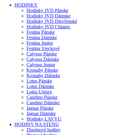
HODINKY
Hodinky JVD Pánske
Hodinky JVD Dámske
Hodinky JVD Dievčenské
Hodinky JVD Chlapec
Festina Pánske
Festina Dámske
Festina Junior
Festina Vreckové
Calypso Pánske
Calypso Dámske
Calypso Junior
Kronaby Pánske
Kronaby Dámske
Lotus Pánske
Lotus Dámske
Lotus Unisex
Candino Pánske
Candino Dámske
Jaguar Pánske
Jaguar Dámske
Hodinky LAVVU
HODINY NA STENU
Dizajnové hodiny