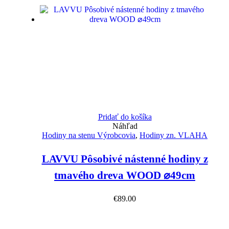
Pridať do košíka
Náhľad
Hodiny na stenu Výrobcovia
,
Hodiny zn. VLAHA
LAVVU Pôsobivé nástenné hodiny z
tmavého dreva WOOD ⌀49cm
€
89.00