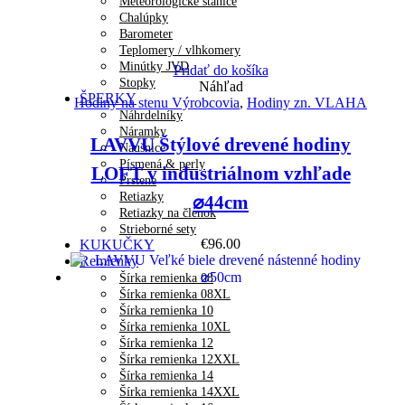
Meteorologické stanice
Chalúpky
Barometer
Teplomery / vlhkomery
Minútky JVD
Pridať do košíka
Stopky
Náhľad
ŠPERKY
Hodiny na stenu Výrobcovia
,
Hodiny zn. VLAHA
Náhrdelníky
Náramky
LAVVU Štýlové drevené hodiny
Náušnice
Písmená & perly
LOFT v industriálnom vzhľade
Prstene
Retiazky
⌀44cm
Retiazky na členok
Strieborné sety
€
96.00
KUKUČKY
Remienky
Šírka remienka 08
Šírka remienka 08XL
Šírka remienka 10
Šírka remienka 10XL
Šírka remienka 12
Šírka remienka 12XXL
Šírka remienka 14
Šírka remienka 14XXL