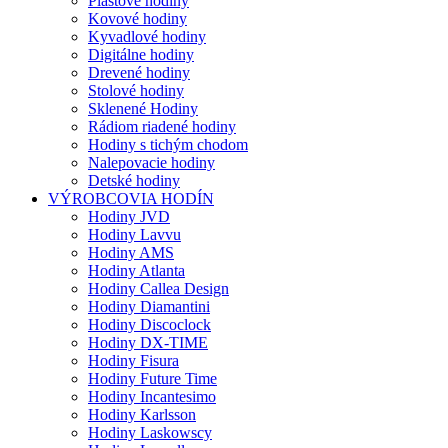
Plastové hodiny
Kovové hodiny
Kyvadlové hodiny
Digitálne hodiny
Drevené hodiny
Stolové hodiny
Sklenené Hodiny
Rádiom riadené hodiny
Hodiny s tichým chodom
Nalepovacie hodiny
Detské hodiny
VÝROBCOVIA HODÍN
Hodiny JVD
Hodiny Lavvu
Hodiny AMS
Hodiny Atlanta
Hodiny Callea Design
Hodiny Diamantini
Hodiny Discoclock
Hodiny DX-TIME
Hodiny Fisura
Hodiny Future Time
Hodiny Incantesimo
Hodiny Karlsson
Hodiny Laskowscy