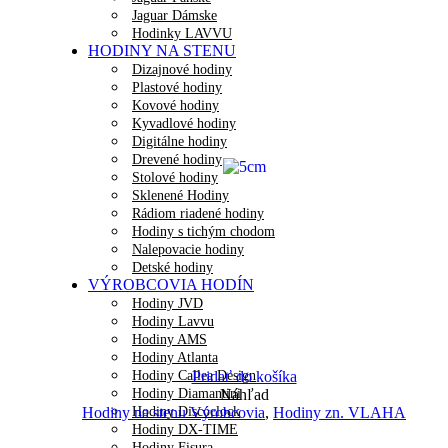
Jaguar Dámske
Hodinky LAVVU
HODINY NA STENU
Dizajnové hodiny
Plastové hodiny
Kovové hodiny
Kyvadlové hodiny
Digitálne hodiny
Drevené hodiny
Stolové hodiny
Sklenené Hodiny
Rádiom riadené hodiny
Hodiny s tichým chodom
Nalepovacie hodiny
Detské hodiny
VÝROBCOVIA HODÍN
Hodiny JVD
Hodiny Lavvu
Hodiny AMS
Hodiny Atlanta
Hodiny Callea Design
Pridať do košíka
Hodiny Diamantini
Náhľad
Hodiny Discoclock
Hodiny na stenu Výrobcovia
,
Hodiny zn. VLAHA
Hodiny DX-TIME
Hodiny Fisura