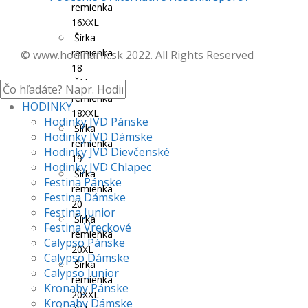
remienka
16XXL
Šírka
remienka
© www.hodinarik.sk 2022. All Rights Reserved
18
Šírka
remienka
HODINKY
18XXL
Hodinky JVD Pánske
Šírka
Hodinky JVD Dámske
remienka
Hodinky JVD Dievčenské
19
Hodinky JVD Chlapec
Šírka
Festina Pánske
remienka
Festina Dámske
20
Festina Junior
Šírka
Festina Vreckové
remienka
Calypso Pánske
20XL
Calypso Dámske
Šírka
Calypso Junior
remienka
Kronaby Pánske
20XXL
Kronaby Dámske