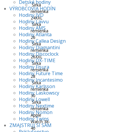
Detské hodiny
Šírka
VÝROBCOVIA HODÍN
remienka
Hodiny JVD
24XXL
Hodiny Lavvu
Šírka
Hodiny AMS
remienka
Hodiny Atlanta
26
Hodiny Callea Design
Šírka
Hodiny Diamantini
remienka
Hodiny Discoclock
26XXL
Hodiny DX-TIME
Šírka
Hodiny Fisura
remienka
Hodiny Future Time
28
Hodiny Incantesimo
Šírka
Hodiny Karlsson
remienka
Hodiny Laskowscy
30
Hodiny Lowell
Šírka
Hodiny Nextime
remienka
Hodiny Nomon
Apple
Hodiny Twins
Watch 38-
ZMAJSTRUJ SI SÁM
40
Príslušenstvo