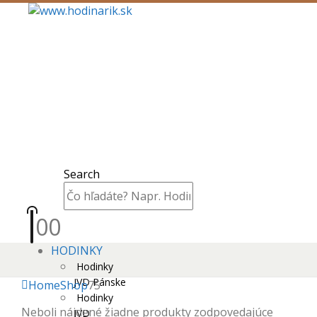
Search
0
0
HODINKY
Hodinky
JVD Pánske
Home
Shop
75
Hodinky
Neboli nájdené žiadne produkty zodpovedajúce
JVD