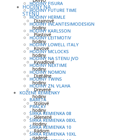
LAVVU
HODINY FISURA
HODINY NA
HODINY FUTURE TIME
STENU
HODINY HERMLE
Dizajnové
HODINY INCANTESIMODESIGN
hodiny
HODINY KARLSSON
Plastové
HODINY LEITMOTIV
hodiny
HODINY LOWELL ITALY
Kovové
HODINY MCLOCKS
hodiny
HODINY NA STENU JVD
Kyvadlové
HODINY NEXTIME
hodiny
HODINY NOMON
Digitálne
HODINY TWINS
hodiny
HODINY ZN. VLAHA
Drevené
KOŽENÉ REMIENKY
hodiny
BARETA
Stolové
PRACKY
hodiny
ŠÍRKA REMIENKA 08
Sklenené
ŠÍRKA REMIENKA 08XL
Hodiny
ŠÍRKA REMIENKA 10
Rádiom
ŠÍRKA REMIENKA 10XL
riadené