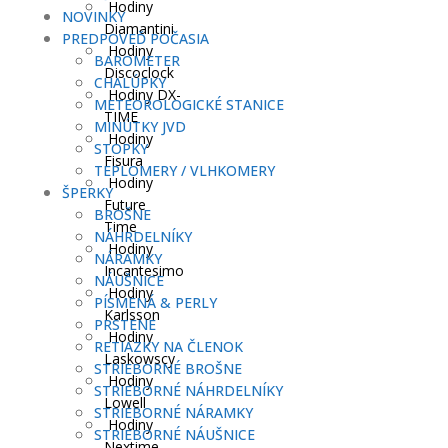
Hodiny
NOVINKY
Diamantini
PREDPOVEĎ POČASIA
Hodiny
BAROMETER
Discoclock
CHALÚPKY
Hodiny DX-
METEOROLOGICKÉ STANICE
TIME
MINÚTKY JVD
Hodiny
STOPKY
Fisura
TEPLOMERY / VLHKOMERY
Hodiny
ŠPERKY
Future
BROŠNE
Time
NÁHRDELNÍKY
Hodiny
NÁRAMKY
Incantesimo
NÁUŠNICE
Hodiny
PÍSMENÁ & PERLY
Karlsson
PRSTENE
Hodiny
RETIAZKY NA ČLENOK
Laskowscy
STRIEBORNÉ BROŠNE
Hodiny
STRIEBORNÉ NÁHRDELNÍKY
Lowell
STRIEBORNÉ NÁRAMKY
Hodiny
STRIEBORNÉ NÁUŠNICE
Nextime