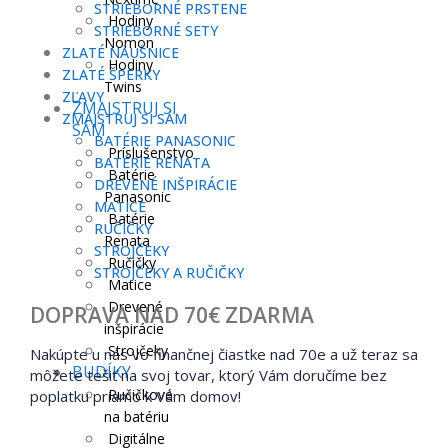
STRIEBORNÉ PRSTENE
Hodiny
STRIEBORNÉ SETY
Nomon
ZLATÉ NÁUŠNICE
Hodiny
ZLATÉ ŠPERKY
Twins
ZĽAVY
ZMAJSTRUJ SI
ZMAJSTRUJ SI SÁM
SÁM
BATÉRIE PANASONIC
Príslušenstvo
BATÉRIE RENATA
Batérie
DREVENÉ INŠPIRÁCIE
Panasonic
MATICE
Batérie
RUČIČKY
Renata
STROJČEKY
Ručičky
STROJČEKY A RUČIČKY
Matice
Drevené
DOPRAVA NAD 70€ ZDARMA
inšpirácie
Strojčeky
Nakúpte u nás vo finančnej čiastke nad 70e a už teraz sa
BUDÍKY
môžete tešiť na svoj tovar, ktorý Vám doručíme bez
Ručičkové
poplatku priamo k Vám domov!
na batériu
Digitálne