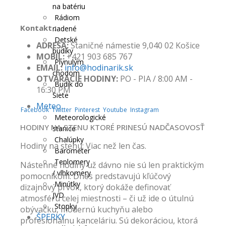
na batériu
Rádiom
Kontakt :
riadené
Detské
ADRESA:
Staničné námestie 9,040 02 Košice
budíky
MOBIL:
+421 903 685 767
Plynulým
EMAIL:
info@hodinarik.sk
chodom
OTVÁRACIE HODINY:
PO - PIA / 8:00 AM -
Budík do
16:30 PM
Siete
Meteo
Facebook
Twitter
Pinterest
Youtube
Instagram
Meteorologické
HODINY NA STENU KTORÉ PRINESÚ NADČASOVOSŤ
stanice
Chalúpky
Hodiny na stenu: Viac než len čas.
Barometer
Teplomery
Nástenné hodiny už dávno nie sú len praktickým
/ vlhkomery
pomocníkom. Dnes predstavujú kľúčový
Minútky
dizajnový prvok, ktorý dokáže definovať
JVD
atmosféru celej miestnosti – či už ide o útulnú
Stopky
obývačku, modernú kuchyňu alebo
ŠPERKY
profesionálnu kanceláriu. Sú dekoráciou, ktorá