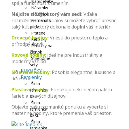
Náhrdelníky
spája funkčnosť s umením.
Náramky
Nájdite si štýl, ktorý vám sedí:
Vďaka
Náušnice
rozmanitosti materiálov si môžete vybrať presne
Písmená &
taký kúsok, ktorý dokonale doplní váš interiér:
perly
Prstene
Drevené hodiny
:
Vnesú do priestoru teplo a
Retiazky
prírodný dotyk.
Retiazky na
členok
Kovové hodiny:
Ideálne pre industriálny a
Strieborné
moderný vzhľad.
sety
KUKUČKY
Sklenené hodiny:
Pôsobia elegantne, luxusne a
Remienky
decentne.
Šírka
Plastové hodiny:
Ponúkajú nekonečnú paletu
remienka
farieb a hravých dizajnov.
08
Šírka
Objavte našu rozmanitú ponuku a vyberte si
remienka
nástenné hodiny, ktoré premenia váš priestor.
08XL
Šírka
remienka