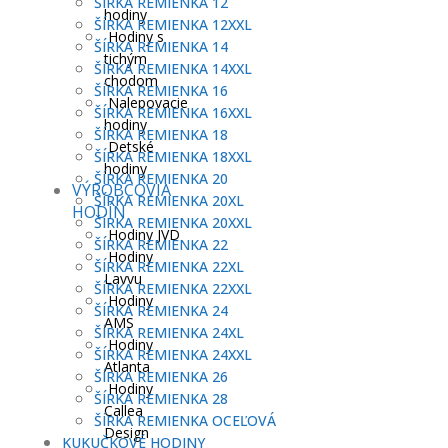
ŠÍRKA REMIENKA 12
hodiny
ŠÍRKA REMIENKA 12XXL
Hodiny s
ŠÍRKA REMIENKA 14
tichým
ŠÍRKA REMIENKA 14XXL
chodom
ŠÍRKA REMIENKA 16
Nalepovacie
ŠÍRKA REMIENKA 16XXL
hodiny
ŠÍRKA REMIENKA 18
Detské
ŠÍRKA REMIENKA 18XXL
hodiny
ŠÍRKA REMIENKA 20
VÝROBCOVIA
ŠÍRKA REMIENKA 20XL
HODÍN
ŠÍRKA REMIENKA 20XXL
Hodiny JVD
ŠÍRKA REMIENKA 22
Hodiny
ŠÍRKA REMIENKA 22XL
Lavvu
ŠÍRKA REMIENKA 22XXL
Hodiny
ŠÍRKA REMIENKA 24
AMS
ŠÍRKA REMIENKA 24XL
Hodiny
ŠÍRKA REMIENKA 24XXL
Atlanta
ŠÍRKA REMIENKA 26
Hodiny
ŠÍRKA REMIENKA 28
Callea
ŠÍRKA REMIENKA OCEĽOVÁ
Design
KUKUČKOVÉ HODINY