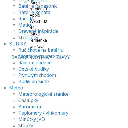
Šírka
Batérie Panasonic
remienka
Batérie Renata
Apple
Ručičky
Watch 42-
Matice
44
Drevené inšpirácie
Šírka
Strojčeky
remienka
BUDÍKY
oceľová
Ručičkové na batériu
Digitálne na batériu
BAZÁR
NOVINKY
ZĽAVY
Rádiom riadené
Detské budíky
Plynulým chodom
Budík do Siete
Meteo
Meteorologické stanice
Chalúpky
Barometer
Teplomery / vlhkomery
Minútky JVD
Stopky