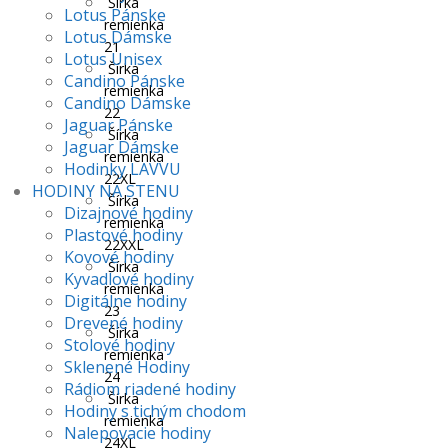
Šírka
Lotus Pánske
remienka
Lotus Dámske
21
Lotus Unisex
Šírka
Candino Pánske
remienka
Candino Dámske
22
Jaguar Pánske
Šírka
Jaguar Dámske
remienka
Hodinky LAVVU
22XL
HODINY NA STENU
Šírka
Dizajnové hodiny
remienka
Plastové hodiny
22XXL
Kovové hodiny
Šírka
Kyvadlové hodiny
remienka
Digitálne hodiny
23
Drevené hodiny
Šírka
Stolové hodiny
remienka
Sklenené Hodiny
24
Rádiom riadené hodiny
Šírka
Hodiny s tichým chodom
remienka
Nalepovacie hodiny
24XL