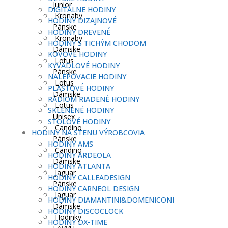
Junior
DIGITÁLNE HODINY
Kronaby
HODINY DIZAJNOVÉ
Pánske
HODINY DREVENÉ
Kronaby
HODINY S TICHÝM CHODOM
Dámske
KOVOVÉ HODINY
Lotus
KYVADLOVÉ HODINY
Pánske
NALEPOVACIE HODINY
Lotus
PLASTOVÉ HODINY
Dámske
RÁDIOM RIADENÉ HODINY
Lotus
SKLENENÉ HODINY
Unisex
STOLOVÉ HODINY
Candino
HODINY NA STENU VÝROBCOVIA
Pánske
HODINY AMS
Candino
HODINY ARDEOLA
Dámske
HODINY ATLANTA
Jaguar
HODINY CALLEADESIGN
Pánske
HODINY CARNEOL DESIGN
Jaguar
HODINY DIAMANTINI&DOMENICONI
Dámske
HODINY DISCOCLOCK
Hodinky
HODINY DX-TIME