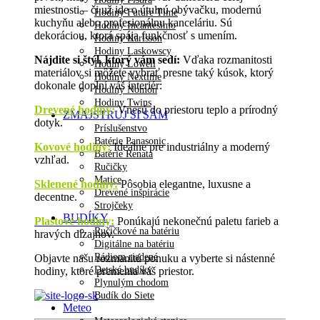
miestnosti – či už ide o útulnú obývačku, modernú
Hodiny Future Time
kuchyňu alebo profesionálnu kanceláriu. Sú
Hodiny Incantesimo
dekoráciou, ktorá spája funkčnosť s umením.
Hodiny Karlsson
Hodiny Laskowscy
Nájdite si štýl, ktorý vám sedí:
Vďaka rozmanitosti
Hodiny Lowell
materiálov si môžete vybrať presne taký kúsok, ktorý
Hodiny Nextime
dokonale doplní váš interiér:
Hodiny Nomon
Hodiny Twins
Drevené hodiny
:
Vnesú do priestoru teplo a prírodný
ZMAJSTRUJ SI SÁM
dotyk.
Príslušenstvo
Batérie Panasonic
Kovové hodiny:
Ideálne pre industriálny a moderný
Batérie Renata
vzhľad.
Ručičky
Matice
Sklenené hodiny:
Pôsobia elegantne, luxusne a
Drevené inšpirácie
decentne.
Strojčeky
BUDÍKY
Plastové hodiny:
Ponúkajú nekonečnú paletu farieb a
Ručičkové na batériu
hravých dizajnov.
Digitálne na batériu
Rádiom riadené
Objavte našu rozmanitú ponuku a vyberte si nástenné
Detské budíky
hodiny, ktoré premenia váš priestor.
Plynulým chodom
Budík do Siete
Meteo