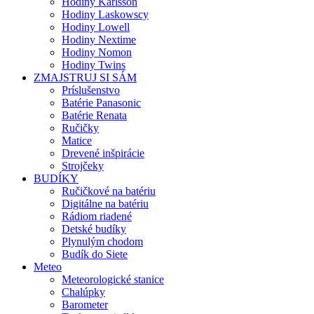
Hodiny Karlsson
Hodiny Laskowscy
Hodiny Lowell
Hodiny Nextime
Hodiny Nomon
Hodiny Twins
ZMAJSTRUJ SI SÁM
Príslušenstvo
Batérie Panasonic
Batérie Renata
Ručičky
Matice
Drevené inšpirácie
Strojčeky
BUDÍKY
Ručičkové na batériu
Digitálne na batériu
Rádiom riadené
Detské budíky
Plynulým chodom
Budík do Siete
Meteo
Meteorologické stanice
Chalúpky
Barometer