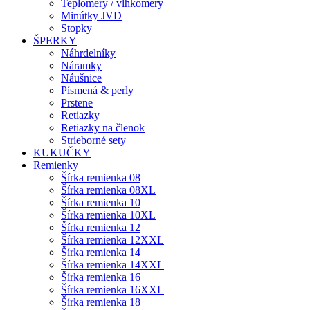
Teplomery / vlhkomery
Minútky JVD
Stopky
ŠPERKY
Náhrdelníky
Náramky
Náušnice
Písmená & perly
Prstene
Retiazky
Retiazky na členok
Strieborné sety
KUKUČKY
Remienky
Šírka remienka 08
Šírka remienka 08XL
Šírka remienka 10
Šírka remienka 10XL
Šírka remienka 12
Šírka remienka 12XXL
Šírka remienka 14
Šírka remienka 14XXL
Šírka remienka 16
Šírka remienka 16XXL
Šírka remienka 18