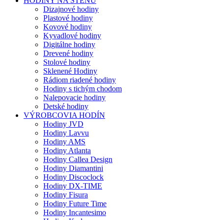
HODINY NA STENU
Dizajnové hodiny
Plastové hodiny
Kovové hodiny
Kyvadlové hodiny
Digitálne hodiny
Drevené hodiny
Stolové hodiny
Sklenené Hodiny
Rádiom riadené hodiny
Hodiny s tichým chodom
Nalepovacie hodiny
Detské hodiny
VÝROBCOVIA HODÍN
Hodiny JVD
Hodiny Lavvu
Hodiny AMS
Hodiny Atlanta
Hodiny Callea Design
Hodiny Diamantini
Hodiny Discoclock
Hodiny DX-TIME
Hodiny Fisura
Hodiny Future Time
Hodiny Incantesimo