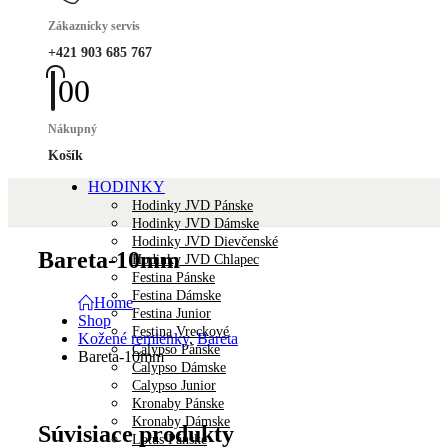
Zákaznícky servis
+421 903 685 767
0
0
Nákupný
Košík
HODINKY
Hodinky JVD Pánske
Hodinky JVD Dámske
Hodinky JVD Dievčenské
Bareta-10mm
Hodinky JVD Chlapec
Festina Pánske
Festina Dámske
Home
Festina Junior
Shop
Festina Vreckové
Kožené remienky
,
Bareta
Calypso Pánske
Bareta-10mm
Calypso Dámske
Calypso Junior
Kronaby Pánske
Kronaby Dámske
Súvisiace produkty
Lotus Pánske