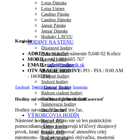
Lotus Dámske
Lotus Unisex
Candino Pánske
Candino Dámske
Jaguar Pánske
Jaguar Dámske
Hodinky LAVVU
Kontakt :
HODINY NA STENU
Dizajnové hodiny
ADRESA:
Staničné námestie 9,040 02 Košice
Plastové hodiny
MOBIL:
+421 903 685 767
Kovové hodiny
EMAIL:
info@hodinarik.sk
Kyvadlové hodiny
OTVÁRACIE HODINY:
PO - PIA / 8:00 AM
Digitálne hodiny
- 16:30 PM
Drevené hodiny
Stolové hodiny
Facebook
Twitter
Pinterest
Youtube
Instagram
Sklenené Hodiny
Rádiom riadené hodiny
Hodiny s tichým chodom
Hodiny na stenu ktoré prinesú nadčasovosť
Nalepovacie hodiny
Hodiny na stenu: Viac než len čas.
Detské hodiny
VÝROBCOVIA HODÍN
Nástenné hodiny už dávno nie sú len praktickým
Hodiny JVD
pomocníkom. Dnes predstavujú kľúčový dizajnový
Hodiny Lavvu
prvok, ktorý dokáže definovať atmosféru celej
Hodiny AMS
miestnosti – či už ide o útulnú obývačku, modernú
Hodiny Atlanta