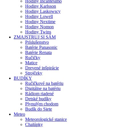
Hodiny Incantesimo
Hodiny Karlsson
Hodiny Laskowscy
Hodiny Lowell
Hodiny Nextime
Hodiny Nomon
Hodiny Twins
ZMAJSTRUJ SI SÁM
Príslušenstvo
Batérie Panasonic
Batérie Renata
Ručičky
Matice
Drevené inšpirácie
Strojčeky
BUDÍKY
Ručičkové na batériu
Digitálne na batériu
Rádiom riadené
Detské budíky
Plynulým chodom
Budík do Siete
Meteo
Meteorologické stanice
Chalúpky