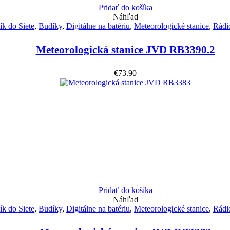
Pridať do košíka
Náhľad
k do Siete
,
Budíky
,
Digitálne na batériu
,
Meteorologické stanice
,
Rádi
Meteorologická stanice JVD RB3390.2
€
73.90
Pridať do košíka
Náhľad
k do Siete
,
Budíky
,
Digitálne na batériu
,
Meteorologické stanice
,
Rádi