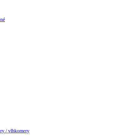
ené
ry / vlhkomery