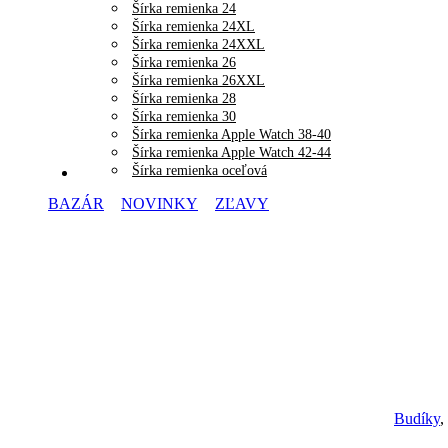
Šírka remienka 24
Šírka remienka 24XL
Šírka remienka 24XXL
Šírka remienka 26
Šírka remienka 26XXL
Šírka remienka 28
Šírka remienka 30
Šírka remienka Apple Watch 38-40
Šírka remienka Apple Watch 42-44
Šírka remienka oceľová
BAZÁR
NOVINKY
ZĽAVY
Budíky
,