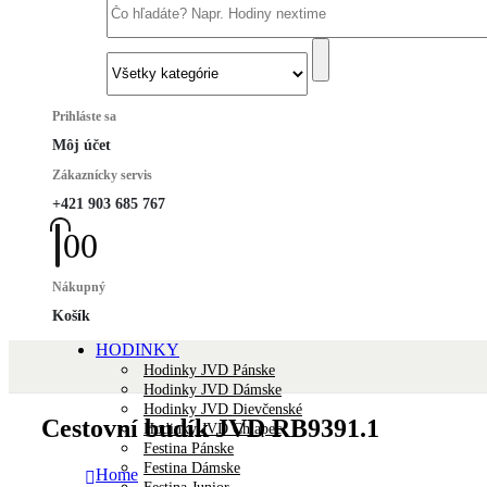
Prihláste sa
Môj účet
Zákaznícky servis
+421 903 685 767
0
0
Nákupný
Košík
HODINKY
Hodinky JVD Pánske
Hodinky JVD Dámske
Hodinky JVD Dievčenské
Cestovní budík JVD RB9391.1
Hodinky JVD Chlapec
Festina Pánske
Festina Dámske
Home