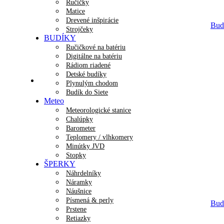
Ručičky
Matice
Drevené inšpirácie
Budí
Strojčeky
BUDÍKY
Ručičkové na batériu
Digitálne na batériu
Rádiom riadené
Detské budíky
Plynulým chodom
Budík do Siete
Meteo
Meteorologické stanice
Chalúpky
Barometer
Teplomery / vlhkomery
Minútky JVD
Stopky
ŠPERKY
Náhrdelníky
Náramky
Náušnice
Písmená & perly
Budí
Prstene
Retiazky