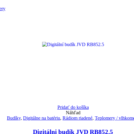
ery
Pridať do košíka
Náhľad
Budíky
,
Digitálne na batériu
,
Rádiom riadené
,
Teplomery / vlhkom
Digitálni budík JVD RB852.5