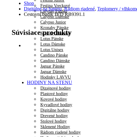
Festina Junior
Shop
Festina Vreckové
Digitálne na batériu
,
Rádiom riadené
,
Teplomery / vlhkom
Calypso Pánske
Cestovní budík JVD RB9391.1
Calypso Dámske
Calypso Junior
Kronaby Pánske
Súvisiace produkty
Kronaby Dámske
Lotus Pánske
Lotus Dámske
Lotus Unisex
Candino Pánske
Candino Dámske
Jaguar Pánske
Jaguar Dámske
Hodinky LAVVU
HODINY NA STENU
Dizajnové hodiny
Plastové hodiny
Kovové hodiny
Kyvadlové hodiny
Digitálne hodiny
Drevené hodiny
Stolové hodiny
Sklenené Hodiny
Rádiom riadené hodiny