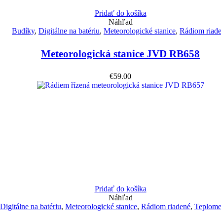
Pridať do košíka
Náhľad
Budíky
,
Digitálne na batériu
,
Meteorologické stanice
,
Rádiom riad
Meteorologická stanice JVD RB658
€
59.00
Pridať do košíka
Náhľad
Digitálne na batériu
,
Meteorologické stanice
,
Rádiom riadené
,
Teplome