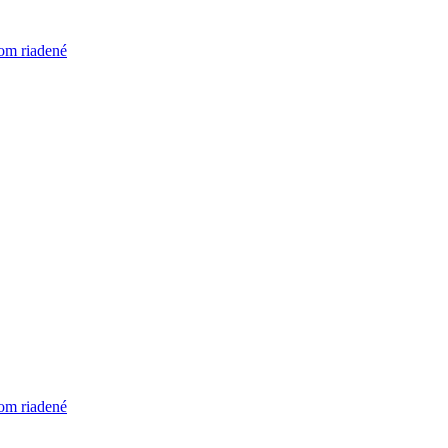
om riadené
om riadené