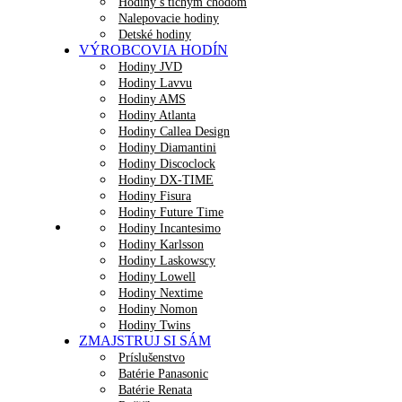
Hodiny s tichým chodom
Nalepovacie hodiny
Detské hodiny
VÝROBCOVIA HODÍN
Hodiny JVD
Hodiny Lavvu
Hodiny AMS
Hodiny Atlanta
Hodiny Callea Design
Hodiny Diamantini
Hodiny Discoclock
Hodiny DX-TIME
Hodiny Fisura
Hodiny Future Time
Hodiny Incantesimo
Hodiny Karlsson
Hodiny Laskowscy
Hodiny Lowell
Hodiny Nextime
Hodiny Nomon
Hodiny Twins
ZMAJSTRUJ SI SÁM
Príslušenstvo
Batérie Panasonic
Batérie Renata