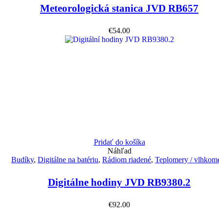
Meteorologická stanica JVD RB657
€
54.00
Pridať do košíka
Náhľad
Budíky
,
Digitálne na batériu
,
Rádiom riadené
,
Teplomery / vlhkom
Digitálne hodiny JVD RB9380.2
€
92.00