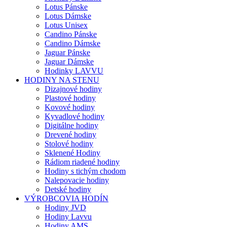
Lotus Pánske
Lotus Dámske
Lotus Unisex
Candino Pánske
Candino Dámske
Jaguar Pánske
Jaguar Dámske
Hodinky LAVVU
HODINY NA STENU
Dizajnové hodiny
Plastové hodiny
Kovové hodiny
Kyvadlové hodiny
Digitálne hodiny
Drevené hodiny
Stolové hodiny
Sklenené Hodiny
Rádiom riadené hodiny
Hodiny s tichým chodom
Nalepovacie hodiny
Detské hodiny
VÝROBCOVIA HODÍN
Hodiny JVD
Hodiny Lavvu
Hodiny AMS