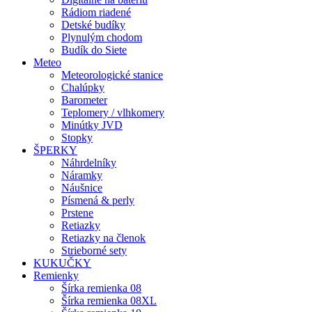
Rádiom riadené
Detské budíky
Plynulým chodom
Budík do Siete
Meteo
Meteorologické stanice
Chalúpky
Barometer
Teplomery / vlhkomery
Minútky JVD
Stopky
ŠPERKY
Náhrdelníky
Náramky
Náušnice
Písmená & perly
Prstene
Retiazky
Retiazky na členok
Strieborné sety
KUKUČKY
Remienky
Šírka remienka 08
Šírka remienka 08XL