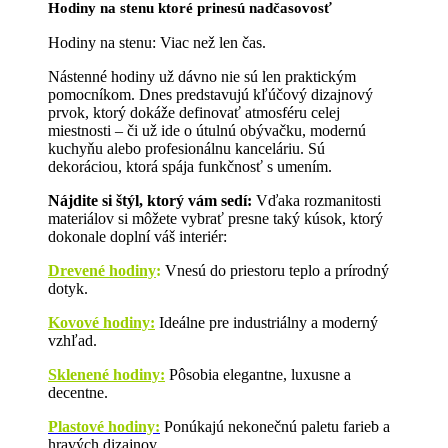
Hodiny na stenu ktoré prinesú nadčasovosť
Hodiny na stenu: Viac než len čas.
Nástenné hodiny už dávno nie sú len praktickým
pomocníkom. Dnes predstavujú kľúčový dizajnový
prvok, ktorý dokáže definovať atmosféru celej
miestnosti – či už ide o útulnú obývačku, modernú
kuchyňu alebo profesionálnu kanceláriu. Sú
dekoráciou, ktorá spája funkčnosť s umením.
Nájdite si štýl, ktorý vám sedí:
Vďaka rozmanitosti
materiálov si môžete vybrať presne taký kúsok, ktorý
dokonale doplní váš interiér:
Drevené hodiny
:
Vnesú do priestoru teplo a prírodný
dotyk.
Kovové hodiny:
Ideálne pre industriálny a moderný
vzhľad.
Sklenené hodiny:
Pôsobia elegantne, luxusne a
decentne.
Plastové hodiny:
Ponúkajú nekonečnú paletu farieb a
hravých dizajnov.