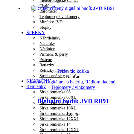
Meteorologické stanice
Chalúpky
Barometer
Teplomery / vlhkomery
Minútky JVD
Stopky
ŠPERKY
Náhrdelníky
Náramky
Náušnice
Písmená & perly
Prstene
Retiazky
Retiazky na členok
Pridať do košíka
Strieborné sety
Náhľad
KUKUČKY
Budíky
,
Digitálne na batériu
,
Rádiom riadené
,
Remienky
Teplomery / vlhkomery
Šírka remienka 08
Šírka remienka 08XL
Digitálni budík JVD RB91
Šírka remienka 10
Šírka remienka 10XL
Šírka remienka 12
€
28.90
Šírka remienka 12XXL
Šírka remienka 14
Šírka remienka 14XXL