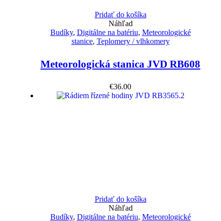
Pridať do košíka
Náhľad
Budíky
,
Digitálne na batériu
,
Meteorologické
stanice
,
Teplomery / vlhkomery
Meteorologická stanica JVD RB608
€
36.00
Pridať do košíka
Náhľad
Budíky
,
Digitálne na batériu
,
Meteorologické