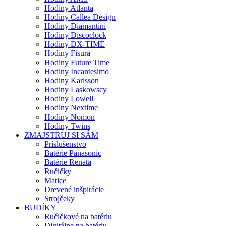
Hodiny Atlanta
Hodiny Callea Design
Hodiny Diamantini
Hodiny Discoclock
Hodiny DX-TIME
Hodiny Fisura
Hodiny Future Time
Hodiny Incantesimo
Hodiny Karlsson
Hodiny Laskowscy
Hodiny Lowell
Hodiny Nextime
Hodiny Nomon
Hodiny Twins
ZMAJSTRUJ SI SÁM
Príslušenstvo
Batérie Panasonic
Batérie Renata
Ručičky
Matice
Drevené inšpirácie
Strojčeky
BUDÍKY
Ručičkové na batériu
Digitálne na batériu