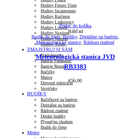
Hodiny Future Time
Hodiny Incantesimo
Hodiny Karlsson
Hodiny Laskowscy
Pridať do košíka
Hodiny Lowell
Náhľad
Hodiny Nextime
Budík do Siete
,
Budíky
,
Digitálne na batériu
,
Hodiny Nomon
Meteorologické stanice
,
Rádiom riadené
Hodiny Twins
ZMAJSTRUJ SI SÁM
Príslušenstvo
Meteorologická stanica JVD
Batérie Panasonic
RB3383
Batérie Renata
Ručičky
Matice
€
56.00
Drevené inšpirácie
Strojčeky
BUDÍKY
Ručičkové na batériu
Digitálne na batériu
Rádiom riadené
Detské budíky
Plynulým chodom
Budík do Siete
Meteo