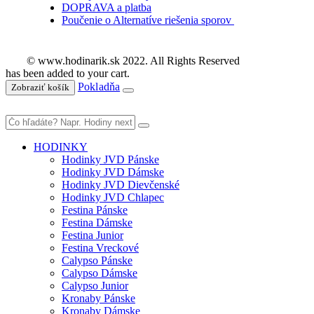
DOPRAVA a platba
Poučenie o Alternatíve riešenia sporov
© www.hodinarik.sk 2022. All Rights Reserved
has been added to your cart.
Pokladňa
Zobraziť košík
HODINKY
Hodinky JVD Pánske
Hodinky JVD Dámske
Hodinky JVD Dievčenské
Hodinky JVD Chlapec
Festina Pánske
Festina Dámske
Festina Junior
Festina Vreckové
Calypso Pánske
Calypso Dámske
Calypso Junior
Kronaby Pánske
Kronaby Dámske