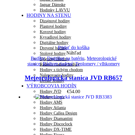
Jaguar Dámske
Hodinky LAVVU
HODINY NA STENU
Dizajnové hodiny
Plastové hodiny
Kovové hodiny
Kyvadlové hodiny
Digitálne hodiny
Pridať do košíka
Drevené hodiny
Náhľad
Stolové hodiny
Budíky
,
Digitálne na batériu
,
Meteorologické
Sklenené Hodiny
stanice
,
Rádiom riadené
,
Teplomery / vlhkomery
Rádiom riadené hodiny
Hodiny s tichým chodom
Nalepovacie hodiny
Meteorologická stanica JVD RB657
Detské hodiny
VÝROBCOVIA HODÍN
€
54.00
Hodiny JVD
Hodiny Lavvu
Hodiny AMS
Hodiny Atlanta
Hodiny Callea Design
Hodiny Diamantini
Hodiny Discoclock
Hodiny DX-TIME
Hodiny Fisura