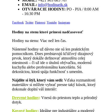
MOBIL:
+421 903 685 767
EMAIL:
info@hodinarik.sk
OTVÁRACIE HODINY:
PO - PIA / 8:00 AM
- 16:30 PM
Facebook
Twitter
Pinterest
Youtube
Instagram
Hodiny na stenu ktoré prinesú nadčasovosť
Hodiny na stenu: Viac než len čas.
Nástenné hodiny už dávno nie sú len praktickým
pomocníkom. Dnes predstavujú kľúčový dizajnový
prvok, ktorý dokáže definovať atmosféru celej
miestnosti – či už ide o útulnú obývačku, modernú
kuchyňu alebo profesionálnu kanceláriu. Sú
dekoráciou, ktorá spája funkčnosť s umením.
Nájdite si štýl, ktorý vám sedí:
Vďaka rozmanitosti
materiálov si môžete vybrať presne taký kúsok, ktorý
dokonale doplní váš interiér:
Drevené hodiny
:
Vnesú do priestoru teplo a prírodný
dotyk.
Kovové hodiny:
Ideálne pre industriálny a moderný