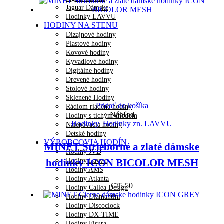
Jaguar Dámske
Hodinky LAVVU
HODINY NA STENU
Dizajnové hodiny
Plastové hodiny
Kovové hodiny
Kyvadlové hodiny
Digitálne hodiny
Drevené hodiny
Stolové hodiny
Sklenené Hodiny
Pridať do košíka
Rádiom riadené hodiny
Náhľad
Hodiny s tichým chodom
Hodinky
,
Hodinky zn. LAVVU
Nalepovacie hodiny
Detské hodiny
VÝROBCOVIA HODÍN
MINET Strieborné a zlaté dámske
Hodiny JVD
Hodiny Lavvu
hodinky ICON BICOLOR MESH
Hodiny AMS
Hodiny Atlanta
€
75.50
Hodiny Callea Design
Hodiny Diamantini
Hodiny Discoclock
Hodiny DX-TIME
Hodiny Fisura