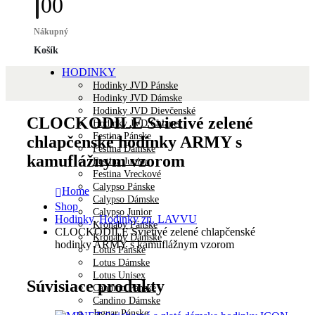
0
0
Nákupný
Košík
HODINKY
Hodinky JVD Pánske
Hodinky JVD Dámske
Hodinky JVD Dievčenské
CLOCKODILE Svietivé zelené
Hodinky JVD Chlapec
Festina Pánske
chlapčenské hodinky ARMY s
Festina Dámske
kamuflážnym vzorom
Festina Junior
Festina Vreckové
Calypso Pánske
Home
Calypso Dámske
Shop
Calypso Junior
Hodinky
,
Hodinky zn. LAVVU
Kronaby Pánske
CLOCKODILE Svietivé zelené chlapčenské
Kronaby Dámske
hodinky ARMY s kamuflážnym vzorom
Lotus Pánske
Lotus Dámske
Lotus Unisex
Súvisiace produkty
Candino Pánske
Candino Dámske
Jaguar Pánske