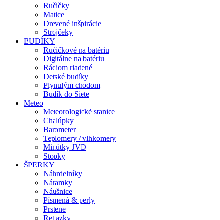
Ručičky
Matice
Drevené inšpirácie
Strojčeky
BUDÍKY
Ručičkové na batériu
Digitálne na batériu
Rádiom riadené
Detské budíky
Plynulým chodom
Budík do Siete
Meteo
Meteorologické stanice
Chalúpky
Barometer
Teplomery / vlhkomery
Minútky JVD
Stopky
ŠPERKY
Náhrdelníky
Náramky
Náušnice
Písmená & perly
Prstene
Retiazky