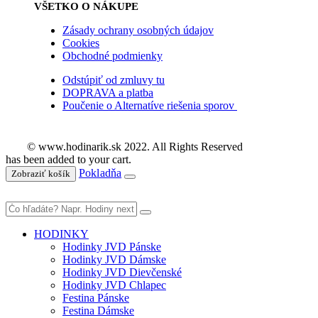
VŠETKO O NÁKUPE
Zásady ochrany osobných údajov
Cookies
Obchodné podmienky
Odstúpiť od zmluvy tu
DOPRAVA a platba
Poučenie o Alternatíve riešenia sporov
© www.hodinarik.sk 2022. All Rights Reserved
has been added to your cart.
Pokladňa
Zobraziť košík
HODINKY
Hodinky JVD Pánske
Hodinky JVD Dámske
Hodinky JVD Dievčenské
Hodinky JVD Chlapec
Festina Pánske
Festina Dámske