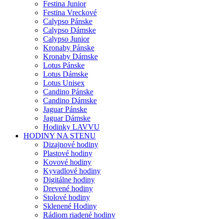
Festina Junior
Festina Vreckové
Calypso Pánske
Calypso Dámske
Calypso Junior
Kronaby Pánske
Kronaby Dámske
Lotus Pánske
Lotus Dámske
Lotus Unisex
Candino Pánske
Candino Dámske
Jaguar Pánske
Jaguar Dámske
Hodinky LAVVU
HODINY NA STENU
Dizajnové hodiny
Plastové hodiny
Kovové hodiny
Kyvadlové hodiny
Digitálne hodiny
Drevené hodiny
Stolové hodiny
Sklenené Hodiny
Rádiom riadené hodiny