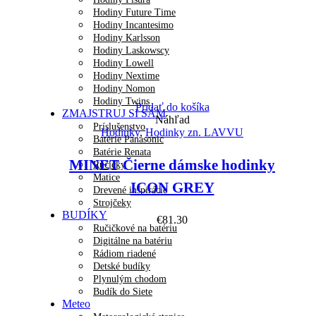
Hodiny Future Time
Hodiny Incantesimo
Hodiny Karlsson
Hodiny Laskowscy
Hodiny Lowell
Hodiny Nextime
Hodiny Nomon
Hodiny Twins
Pridať do košíka
ZMAJSTRUJ SI SÁM
Náhľad
Príslušenstvo
Hodinky
,
Hodinky zn. LAVVU
Batérie Panasonic
Batérie Renata
MINET Čierne dámske hodinky
Ručičky
Matice
ICON GREY
Drevené inšpirácie
Strojčeky
BUDÍKY
€
81.30
Ručičkové na batériu
Digitálne na batériu
Rádiom riadené
Detské budíky
Plynulým chodom
Budík do Siete
Meteo