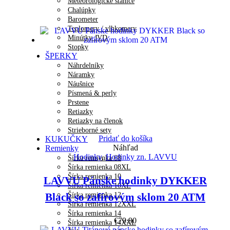
Meteorologické stanice
Chalúpky
Barometer
Teplomery / vlhkomery
Minútky JVD
Stopky
ŠPERKY
Náhrdelníky
Náramky
Náušnice
Písmená & perly
Prstene
Retiazky
Retiazky na členok
Strieborné sety
Pridať do košíka
KUKUČKY
Náhľad
Remienky
Hodinky
,
Hodinky zn. LAVVU
Šírka remienka 08
Šírka remienka 08XL
Šírka remienka 10
LAVVU Pánske hodinky DYKKER
Šírka remienka 10XL
Šírka remienka 12
Black so zafírovým sklom 20 ATM
Šírka remienka 12XXL
Šírka remienka 14
€
79.90
Šírka remienka 14XXL