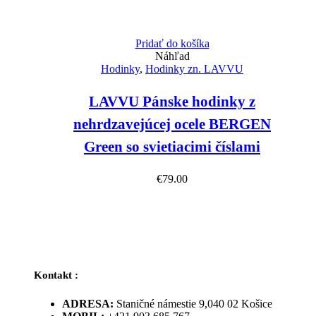
Pridať do košíka
Náhľad
Hodinky
,
Hodinky zn. LAVVU
LAVVU Pánske hodinky z
nehrdzavejúcej ocele BERGEN
Green so svietiacimi číslami
€
79.00
Kontakt :
ADRESA:
Staničné námestie 9,040 02 Košice