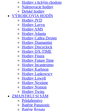
Hodiny s tichým chodom
Nalepovacie hodiny
Detské hodiny
VÝROBCOVIA HODÍN
Hodiny JVD
Hodiny Lavvu
Hodiny AMS
Hodiny Atlanta
Hodiny Callea Design
Hodiny Diamantini
Hodiny Discoclock
Hodiny DX-TIME
Hodiny Fisura
Hodiny Future Time
Hodiny Incantesimo
Hodiny Karlsson
Hodiny Laskowscy
Hodiny Lowell
Hodiny Nextime
Hodiny Nomon
Hodiny Twins
ZMAJSTRUJ SI SÁM
Príslušenstvo
Batérie Panasonic
Batérie Renata