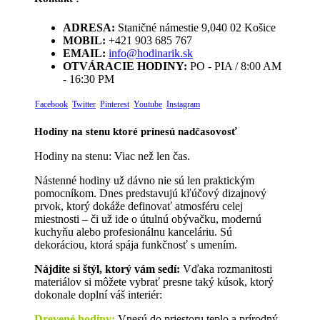
ADRESA:
Staničné námestie 9,040 02 Košice
MOBIL:
+421 903 685 767
EMAIL:
info@hodinarik.sk
OTVÁRACIE HODINY:
PO - PIA / 8:00 AM
- 16:30 PM
Facebook
Twitter
Pinterest
Youtube
Instagram
Hodiny na stenu ktoré prinesú nadčasovosť
Hodiny na stenu: Viac než len čas.
Nástenné hodiny už dávno nie sú len praktickým
pomocníkom. Dnes predstavujú kľúčový dizajnový
prvok, ktorý dokáže definovať atmosféru celej
miestnosti – či už ide o útulnú obývačku, modernú
kuchyňu alebo profesionálnu kanceláriu. Sú
dekoráciou, ktorá spája funkčnosť s umením.
Nájdite si štýl, ktorý vám sedí:
Vďaka rozmanitosti
materiálov si môžete vybrať presne taký kúsok, ktorý
dokonale doplní váš interiér:
Drevené hodiny
:
Vnesú do priestoru teplo a prírodný