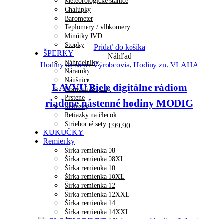
Meteorologické stanice
Chalúpky
Barometer
Teplomery / vlhkomery
Minútky JVD
Stopky
Pridať do košíka
ŠPERKY
Náhľad
Náhrdelníky
Hodiny na stenu Výrobcovia
,
Hodiny zn. VLAHA
Náramky
Náušnice
LAVVU Biele digitálne rádiom
Písmená & perly
Prstene
riadené nástenné hodiny MODIG
Retiazky
Retiazky na členok
Strieborné sety
€
99.90
KUKUČKY
Remienky
Šírka remienka 08
Šírka remienka 08XL
Šírka remienka 10
Šírka remienka 10XL
Šírka remienka 12
Šírka remienka 12XXL
Šírka remienka 14
Šírka remienka 14XXL