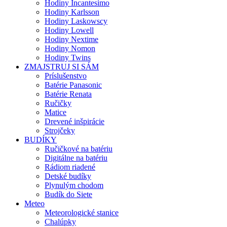
Hodiny Incantesimo
Hodiny Karlsson
Hodiny Laskowscy
Hodiny Lowell
Hodiny Nextime
Hodiny Nomon
Hodiny Twins
ZMAJSTRUJ SI SÁM
Príslušenstvo
Batérie Panasonic
Batérie Renata
Ručičky
Matice
Drevené inšpirácie
Strojčeky
BUDÍKY
Ručičkové na batériu
Digitálne na batériu
Rádiom riadené
Detské budíky
Plynulým chodom
Budík do Siete
Meteo
Meteorologické stanice
Chalúpky