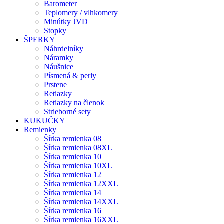
Barometer
Teplomery / vlhkomery
Minútky JVD
Stopky
ŠPERKY
Náhrdelníky
Náramky
Náušnice
Písmená & perly
Prstene
Retiazky
Retiazky na členok
Strieborné sety
KUKUČKY
Remienky
Šírka remienka 08
Šírka remienka 08XL
Šírka remienka 10
Šírka remienka 10XL
Šírka remienka 12
Šírka remienka 12XXL
Šírka remienka 14
Šírka remienka 14XXL
Šírka remienka 16
Šírka remienka 16XXL