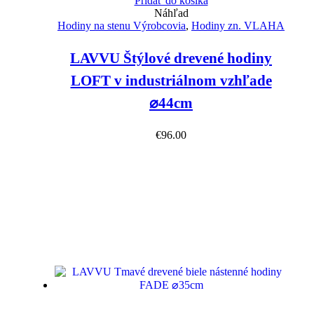
Pridať do košíka
Náhľad
Hodiny na stenu Výrobcovia
,
Hodiny zn. VLAHA
LAVVU Štýlové drevené hodiny
LOFT v industriálnom vzhľade
⌀44cm
€
96.00