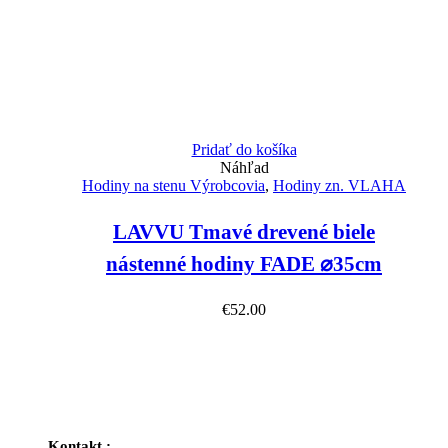
Pridať do košíka
Náhľad
Hodiny na stenu Výrobcovia
,
Hodiny zn. VLAHA
LAVVU Tmavé drevené biele
nástenné hodiny FADE ⌀35cm
€
52.00
Kontakt :