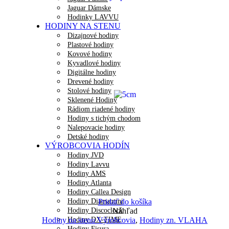
Jaguar Dámske
Hodinky LAVVU
HODINY NA STENU
Dizajnové hodiny
Plastové hodiny
Kovové hodiny
Kyvadlové hodiny
Digitálne hodiny
Drevené hodiny
Stolové hodiny
Sklenené Hodiny
Rádiom riadené hodiny
Hodiny s tichým chodom
Nalepovacie hodiny
Detské hodiny
VÝROBCOVIA HODÍN
Hodiny JVD
Hodiny Lavvu
Hodiny AMS
Hodiny Atlanta
Hodiny Callea Design
Hodiny Diamantini
Pridať do košíka
Hodiny Discoclock
Náhľad
Hodiny DX-TIME
Hodiny na stenu Výrobcovia
,
Hodiny zn. VLAHA
Hodiny Fisura