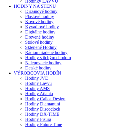
Hodinky LAVVU
HODINY NA STENU
Dizajnové hodiny
Plastové hodiny
Kovové hodiny
Kyvadlové hodiny
Digitálne hodiny
Drevené hodiny
Stolové hodiny
Sklenené Hodiny
Rádiom riadené hodiny
Hodiny s tichým chodom
Nalepovacie hodiny
Detské hodiny
VÝROBCOVIA HODÍN
Hodiny JVD
Hodiny Lavvu
Hodiny AMS
Hodiny Atlanta
Hodiny Callea Design
Hodiny Diamantini
Hodiny Discoclock
Hodiny DX-TIME
Hodiny Fisura
Hodiny Future Time