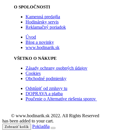
O SPOLOČNOSTI
Kamenná predajňa
Hodinársky servis
Reklamačný poriadok
Úvod
Blog a novinky
www.hodinarik.sk
VŠETKO O NÁKUPE
Zásady ochrany osobných údajov
Cookies
Obchodné podmienky
Odstúpiť od zmluvy tu
DOPRAVA a platba
Poučenie o Alternatíve riešenia sporov
© www.hodinarik.sk 2022. All Rights Reserved
has been added to your cart.
Pokladňa
Zobraziť košík