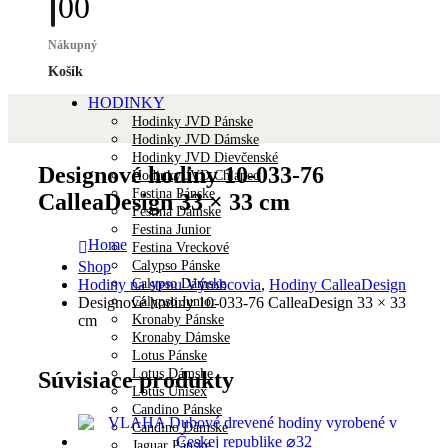
0
0
Nákupný
Košík
HODINKY
Hodinky JVD Pánske
Hodinky JVD Dámske
Hodinky JVD Dievčenské
Designové hodiny 10-033-76
Hodinky JVD Chlapec
Festina Pánske
CalleaDesign 33 × 33 cm
Festina Dámske
Festina Junior
Home
Festina Vreckové
Calypso Pánske
Shop
Calypso Dámske
Hodiny na stenu Výrobcovia
,
Hodiny CalleaDesign
Calypso Junior
Designové hodiny 10-033-76 CalleaDesign 33 × 33
Kronaby Pánske
cm
Kronaby Dámske
Lotus Pánske
Lotus Dámske
Súvisiace produkty
Lotus Unisex
Candino Pánske
Candino Dámske
Jaguar Pánske