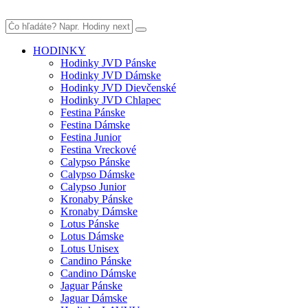
HODINKY
Hodinky JVD Pánske
Hodinky JVD Dámske
Hodinky JVD Dievčenské
Hodinky JVD Chlapec
Festina Pánske
Festina Dámske
Festina Junior
Festina Vreckové
Calypso Pánske
Calypso Dámske
Calypso Junior
Kronaby Pánske
Kronaby Dámske
Lotus Pánske
Lotus Dámske
Lotus Unisex
Candino Pánske
Candino Dámske
Jaguar Pánske
Jaguar Dámske