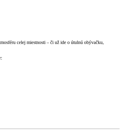
sféru celej miestnosti – či už ide o útulnú obývačku,
r: