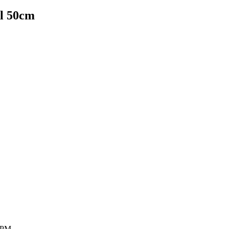
ll 50cm
0 PM