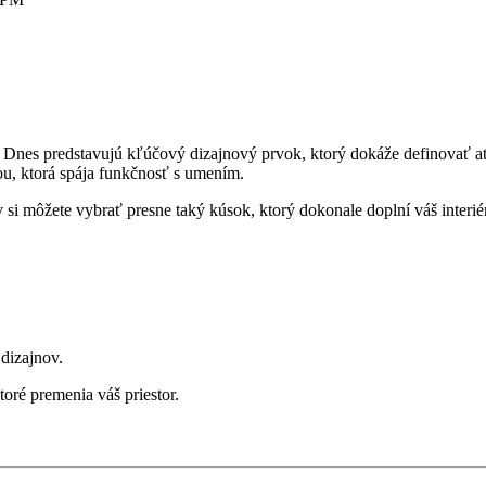
nes predstavujú kľúčový dizajnový prvok, ktorý dokáže definovať atmo
u, ktorá spája funkčnosť s umením.
si môžete vybrať presne taký kúsok, ktorý dokonale doplní váš interié
dizajnov.
oré premenia váš priestor.