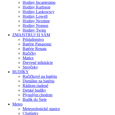
Hodiny Incantesimo
Hodiny Karlsson
Hodiny Laskowscy
Hodiny Lowell
Hodiny Nextime
Hodiny Nomon
Hodiny Twins
ZMAJSTRUJ SI SÁM
Príslušenstvo
Batérie Panasonic
Batérie Renata
Ručičky
Matice
Drevené inšpirácie
Strojčeky
BUDÍKY
Ručičkové na batériu
Digitálne na batériu
Rádiom riadené
Detské budíky
Plynulým chodom
Budík do Siete
Meteo
Meteorologické stanice
Chalúpky