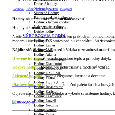
Drevené hodiny
Stolové hodiny
Facebook
Twitter
Pinterest
Youtube
Instagram
Sklenené Hodiny
Rádiom riadené hodiny
Hodiny na stenu ktoré prinesú nadčasovosť
Hodiny s tichým chodom
Nalepovacie hodiny
Hodiny na stenu: Viac než len čas.
Detské hodiny
VÝROBCOVIA HODÍN
Nástenné hodiny už dávno nie sú len praktickým pomocníkom. D
Hodiny JVD
modernú kuchyňu alebo profesionálnu kanceláriu. Sú dekorácio
Hodiny Lavvu
Nájdite si štýl, ktorý vám sedí:
Vďaka rozmanitosti materiálov 
Hodiny AMS
Hodiny Atlanta
Drevené hodiny
:
Vnesú do priestoru teplo a prírodný dotyk.
Hodiny Callea Design
Hodiny Diamantini
Kovové hodiny:
Ideálne pre industriálny a moderný vzhľad.
Hodiny Discoclock
Hodiny DX-TIME
Sklenené hodiny:
Pôsobia elegantne, luxusne a decentne.
Hodiny Fisura
Hodiny Future Time
Plastové hodiny:
Ponúkajú nekonečnú paletu farieb a hravých 
Hodiny Incantesimo
Hodiny Karlsson
Objavte našu rozmanitú ponuku a vyberte si nástenné hodiny, kt
Hodiny Laskowscy
Hodiny Lowell
Hodiny Nextime
Hodiny Nomon
Hodiny Twins