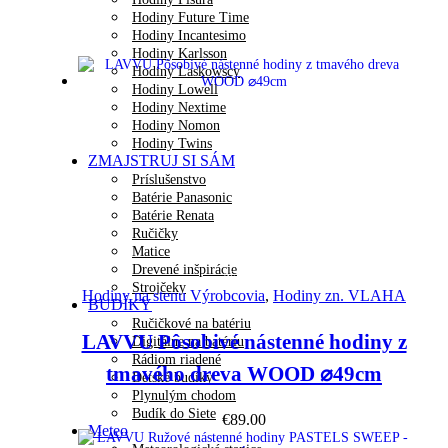
Hodiny Future Time
Hodiny Incantesimo
Hodiny Karlsson
Hodiny Laskowscy
Hodiny Lowell
Hodiny Nextime
Hodiny Nomon
Hodiny Twins
ZMAJSTRUJ SI SÁM
Príslušenstvo
Batérie Panasonic
Batérie Renata
Ručičky
Matice
Drevené inšpirácie
Náhľad
Strojčeky
Hodiny na stenu Výrobcovia
,
Hodiny zn. VLAHA
BUDÍKY
Ručičkové na batériu
LAVVU Pôsobivé nástenné hodiny z
Digitálne na batériu
Rádiom riadené
tmavého dreva WOOD ⌀49cm
Detské budíky
Plynulým chodom
Budík do Siete
€
89.00
Meteo