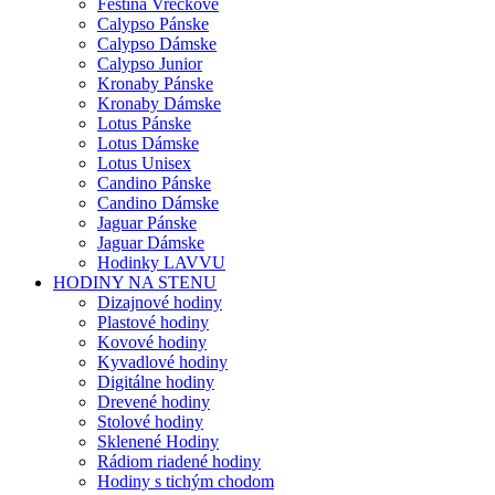
Festina Vreckové
Calypso Pánske
Calypso Dámske
Calypso Junior
Kronaby Pánske
Kronaby Dámske
Lotus Pánske
Lotus Dámske
Lotus Unisex
Candino Pánske
Candino Dámske
Jaguar Pánske
Jaguar Dámske
Hodinky LAVVU
HODINY NA STENU
Dizajnové hodiny
Plastové hodiny
Kovové hodiny
Kyvadlové hodiny
Digitálne hodiny
Drevené hodiny
Stolové hodiny
Sklenené Hodiny
Rádiom riadené hodiny
Hodiny s tichým chodom