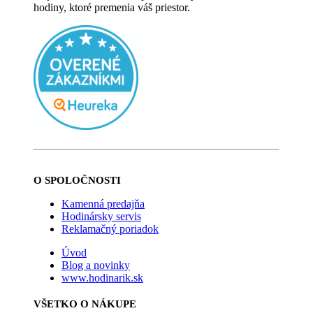
hodiny, ktoré premenia váš priestor.
O SPOLOČNOSTI
Kamenná predajňa
Hodinársky servis
Reklamačný poriadok
Úvod
Blog a novinky
www.hodinarik.sk
VŠETKO O NÁKUPE