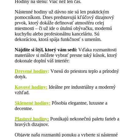
Hodiny na stenu: Viac než len čas.
Nástenné hodiny už dávno nie sú len praktickým
pomocníkom. Dnes predstavujú kľúčový dizajnový
prvok, ktorý dokáže definovať atmosféru celej
miestnosti – či už ide o útulnú obývačku, modernú
kuchyňu alebo profesionálnu kanceláriu. Sú
dekoráciou, ktorá spája funkčnosť s umením.
Nájdite si štýl, ktorý vám sedí:
Vďaka rozmanitosti
materiálov si môžete vybrať presne taký kúsok, ktorý
dokonale doplní váš interiér:
Drevené hodiny
:
Vnesú do priestoru teplo a prírodný
dotyk.
Kovové hodiny:
Ideálne pre industriálny a moderný
vzhľad.
Sklenené hodiny:
Pôsobia elegantne, luxusne a
decentne.
Plastové hodiny:
Ponúkajú nekonečnú paletu farieb a
hravých dizajnov.
Objavte našu rozmanitú ponuku a vyberte si nástenné