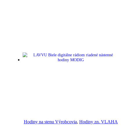
Náhľad
Hodiny na stenu Výrobcovia
,
Hodiny zn. VLAHA