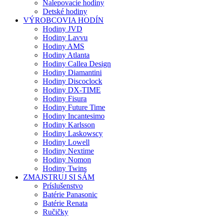
Nalepovacie hodiny
Detské hodiny
VÝROBCOVIA HODÍN
Hodiny JVD
Hodiny Lavvu
Hodiny AMS
Hodiny Atlanta
Hodiny Callea Design
Hodiny Diamantini
Hodiny Discoclock
Hodiny DX-TIME
Hodiny Fisura
Hodiny Future Time
Hodiny Incantesimo
Hodiny Karlsson
Hodiny Laskowscy
Hodiny Lowell
Hodiny Nextime
Hodiny Nomon
Hodiny Twins
ZMAJSTRUJ SI SÁM
Príslušenstvo
Batérie Panasonic
Batérie Renata
Ručičky