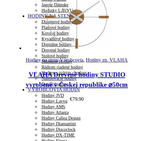
Jaguar Dámske
Hodinky LAVVU
HODINY NA STENU
Dizajnové hodiny
Plastové hodiny
Kovové hodiny
Kyvadlové hodiny
Digitálne hodiny
Drevené hodiny
Náhľad
Stolové hodiny
Hodiny na stenu Výrobcovia
,
Hodiny zn. VLAHA
Sklenené Hodiny
Rádiom riadené hodiny
Hodiny s tichým chodom
VLAHA Drevené hodiny STUDIO
Nalepovacie hodiny
vyrobené v Českej republike ⌀50cm
Detské hodiny
VÝROBCOVIA HODÍN
Hodiny JVD
€
79.90
Hodiny Lavvu
Hodiny AMS
Hodiny Atlanta
Hodiny Callea Design
Hodiny Diamantini
Hodiny Discoclock
Hodiny DX-TIME
Hodiny Fisura