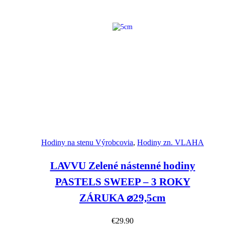
Náhľad
Hodiny na stenu Výrobcovia
,
Hodiny zn. VLAHA
LAVVU Zelené nástenné hodiny
PASTELS SWEEP – 3 ROKY
ZÁRUKA ⌀29,5cm
€
29.90