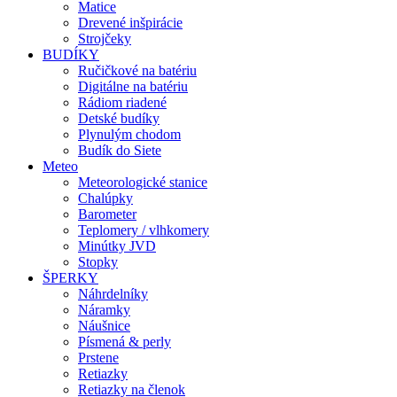
Matice
Drevené inšpirácie
Strojčeky
BUDÍKY
Ručičkové na batériu
Digitálne na batériu
Rádiom riadené
Detské budíky
Plynulým chodom
Budík do Siete
Meteo
Meteorologické stanice
Chalúpky
Barometer
Teplomery / vlhkomery
Minútky JVD
Stopky
ŠPERKY
Náhrdelníky
Náramky
Náušnice
Písmená & perly
Prstene
Retiazky
Retiazky na členok