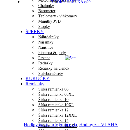
Meteorologické stanice
Chalúpky
Barometer
Teplomery / vlhkomery
Minútky JVD
Stopky
ŠPERKY
Náhrdelníky
Náramky
Náušnice
Písmená & perly
Prstene
Retiazky
Retiazky na členok
Strieborné sety
KUKUČKY
Remienky
Šírka remienka 08
Šírka remienka 08XL
Šírka remienka 10
Šírka remienka 10XL
Šírka remienka 12
Šírka remienka 12XXL
Náhľad
Šírka remienka 14
Hodiny na stenu Výrobcovia
,
Hodiny zn. VLAHA
Šírka remienka 14XXL