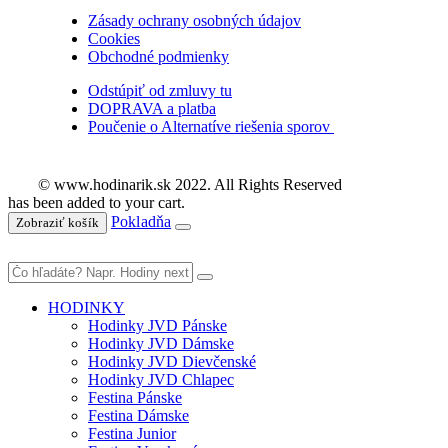
Zásady ochrany osobných údajov
Cookies
Obchodné podmienky
Odstúpiť od zmluvy tu
DOPRAVA a platba
Poučenie o Alternatíve riešenia sporov
© www.hodinarik.sk 2022. All Rights Reserved
has been added to your cart.
Pokladňa
Zobraziť košík
HODINKY
Hodinky JVD Pánske
Hodinky JVD Dámske
Hodinky JVD Dievčenské
Hodinky JVD Chlapec
Festina Pánske
Festina Dámske
Festina Junior