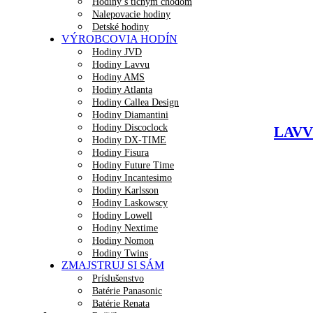
Hodiny s tichým chodom
Nalepovacie hodiny
Detské hodiny
VÝROBCOVIA HODÍN
Hodiny JVD
Hodiny Lavvu
Hodiny AMS
Hodiny Atlanta
Hodiny Callea Design
Hodiny Diamantini
Hodiny Discoclock
LAVVU
Hodiny DX-TIME
Hodiny Fisura
Hodiny Future Time
Hodiny Incantesimo
Hodiny Karlsson
Hodiny Laskowscy
Hodiny Lowell
Hodiny Nextime
Hodiny Nomon
Hodiny Twins
ZMAJSTRUJ SI SÁM
Príslušenstvo
Batérie Panasonic
Batérie Renata