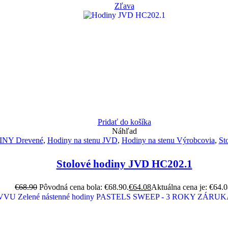
Zľava
Pridať do košíka
Náhľad
NY Drevené
,
Hodiny na stenu JVD
,
Hodiny na stenu Výrobcovia
,
St
Stolové hodiny JVD HC202.1
€
68.90
Pôvodná cena bola: €68.90.
€
64.08
Aktuálna cena je: €64.0