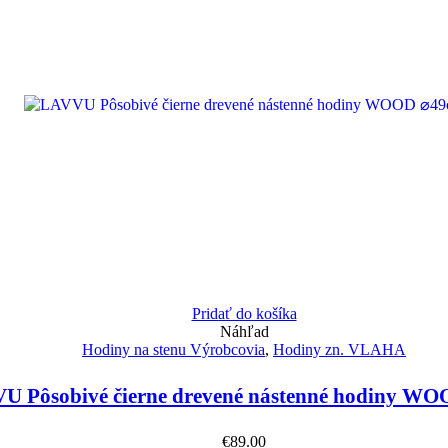
Pridať do košíka
Náhľad
Hodiny na stenu Výrobcovia
,
Hodiny zn. VLAHA
U Pôsobivé čierne drevené nástenné hodiny W
€
89.00