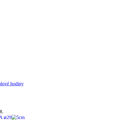
olové hodiny
8.