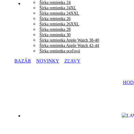
Šírka remienka 24
Šírka remienka 24XL
Šírka remienka 24XXL
Šírka remienka 26
Šírka remienka 26XXL
Šírka remienka 28
Šírka remienka 30
Šírka remienka Apple Watch 38-40
Šírka remienka Apple Watch 42-44
Šírka remienka oceľová
BAZÁR
NOVINKY
ZĽAVY
HODI