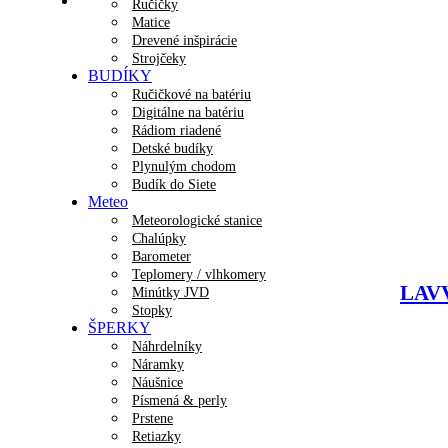
Ručičky
Matice
Drevené inšpirácie
Strojčeky
BUDÍKY
Ručičkové na batériu
Digitálne na batériu
Rádiom riadené
Detské budíky
Plynulým chodom
Budík do Siete
Meteo
Meteorologické stanice
Chalúpky
Barometer
Teplomery / vlhkomery
LAVV
Minútky JVD
Stopky
ŠPERKY
Náhrdelníky
Náramky
Náušnice
Písmená & perly
Prstene
Retiazky