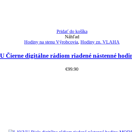
Pridať do košíka
Náhľad
Hodiny na stenu Výrobcovia
,
Hodiny zn. VLAHA
 Čierne digitálne rádiom riadené nástenné ho
€
99.90