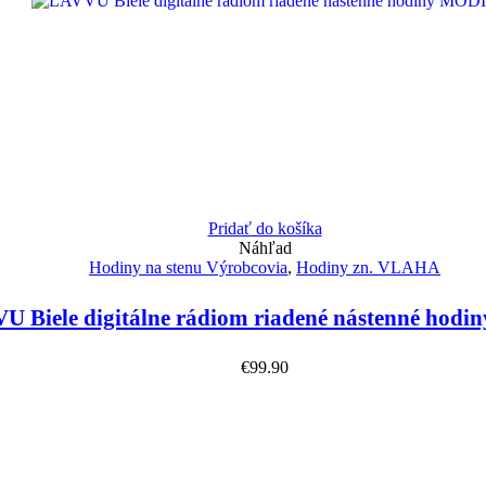
Pridať do košíka
Náhľad
Hodiny na stenu Výrobcovia
,
Hodiny zn. VLAHA
U Biele digitálne rádiom riadené nástenné hod
€
99.90