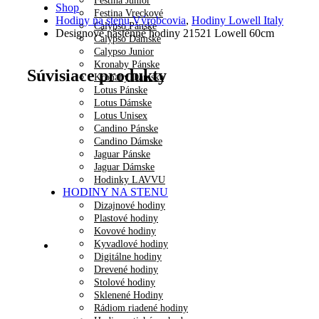
Festina Junior
Shop
Festina Vreckové
Hodiny na stenu Výrobcovia
,
Hodiny Lowell Italy
Calypso Pánske
Designové nástěnné hodiny 21521 Lowell 60cm
Calypso Dámske
Calypso Junior
Kronaby Pánske
Súvisiace produkty
Kronaby Dámske
Lotus Pánske
Lotus Dámske
Lotus Unisex
Candino Pánske
Candino Dámske
Jaguar Pánske
Jaguar Dámske
Hodinky LAVVU
HODINY NA STENU
Dizajnové hodiny
Plastové hodiny
Kovové hodiny
Kyvadlové hodiny
Digitálne hodiny
Drevené hodiny
Stolové hodiny
Sklenené Hodiny
Rádiom riadené hodiny