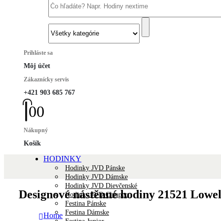
Prihláste sa
Môj účet
Zákaznícky servis
+421 903 685 767
0
0
Nákupný
Košík
HODINKY
Hodinky JVD Pánske
Hodinky JVD Dámske
Hodinky JVD Dievčenské
Designové nástěnné hodiny 21521 Lowe
Hodinky JVD Chlapec
Festina Pánske
Festina Dámske
Home