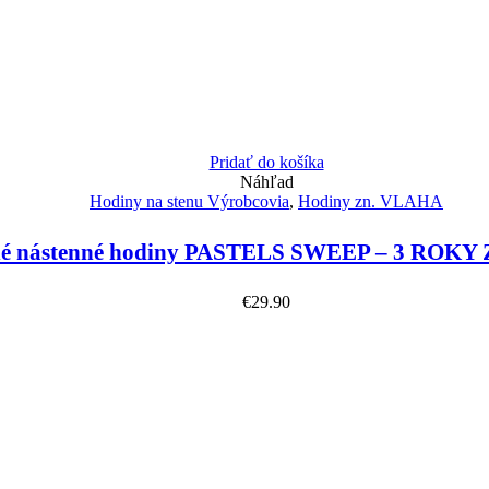
Pridať do košíka
Náhľad
Hodiny na stenu Výrobcovia
,
Hodiny zn. VLAHA
é nástenné hodiny PASTELS SWEEP – 3 ROKY
€
29.90