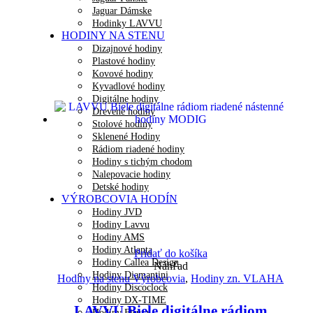
Jaguar Dámske
Hodinky LAVVU
HODINY NA STENU
Dizajnové hodiny
Plastové hodiny
Kovové hodiny
Kyvadlové hodiny
Digitálne hodiny
Drevené hodiny
Stolové hodiny
Sklenené Hodiny
Rádiom riadené hodiny
Hodiny s tichým chodom
Nalepovacie hodiny
Detské hodiny
VÝROBCOVIA HODÍN
Hodiny JVD
Hodiny Lavvu
Hodiny AMS
Hodiny Atlanta
Pridať do košíka
Hodiny Callea Design
Náhľad
Hodiny Diamantini
Hodiny na stenu Výrobcovia
,
Hodiny zn. VLAHA
Hodiny Discoclock
Hodiny DX-TIME
LAVVU Biele digitálne rádiom
Hodiny Fisura