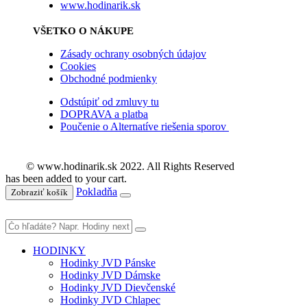
www.hodinarik.sk
VŠETKO O NÁKUPE
Zásady ochrany osobných údajov
Cookies
Obchodné podmienky
Odstúpiť od zmluvy tu
DOPRAVA a platba
Poučenie o Alternatíve riešenia sporov
© www.hodinarik.sk 2022. All Rights Reserved
has been added to your cart.
Pokladňa
Zobraziť košík
HODINKY
Hodinky JVD Pánske
Hodinky JVD Dámske
Hodinky JVD Dievčenské
Hodinky JVD Chlapec