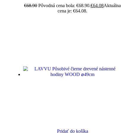
€
68.90
Pôvodná cena bola: €68.90.
€
64.08
Aktuálna
cena je: €64.08.
Pridať do košíka