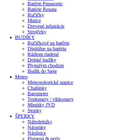
Batérie Panasonic
Batérie Renata
Ručičky
Matice
Drevené inšpirácie
Strojčeky
BUDÍKY
Ručičkové na batériu
Digitálne na batériu
Rádiom riadené
Detské budíky
Plynulým chodom
Budík do Siete
Meteo
Meteorologické stanice
Chalúpky
Barometer
Teplomery / vlhkomery
Minútky JVD
Stopky
ŠPERKY
Náhrdelníky
Náramky
Náušnice
Písmená & perly