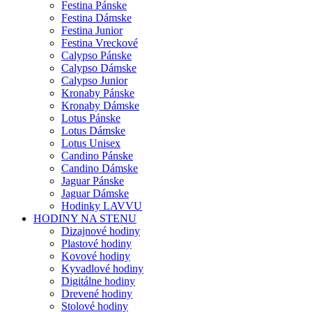
Festina Pánske
Festina Dámske
Festina Junior
Festina Vreckové
Calypso Pánske
Calypso Dámske
Calypso Junior
Kronaby Pánske
Kronaby Dámske
Lotus Pánske
Lotus Dámske
Lotus Unisex
Candino Pánske
Candino Dámske
Jaguar Pánske
Jaguar Dámske
Hodinky LAVVU
HODINY NA STENU
Dizajnové hodiny
Plastové hodiny
Kovové hodiny
Kyvadlové hodiny
Digitálne hodiny
Drevené hodiny
Stolové hodiny