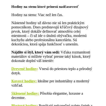
Hodiny na stenu ktoré prinesú nadčasovosť
Hodiny na stenu: Viac než len čas.
Nástenné hodiny už dávno nie sú len praktickým
pomocníkom. Dnes predstavujú kľúčový dizajnový
prvok, ktorý dokáže definovať atmosféru celej
miestnosti – či už ide o útulnú obývačku, modernú
kuchyňu alebo profesionálnu kanceláriu. Sú
dekoráciou, ktorá spája funkčnosť s umením.
Nájdite si štýl, ktorý vám sedí:
Vďaka rozmanitosti
materiálov si môžete vybrať presne taký kúsok, ktorý
dokonale doplní váš interiér:
Drevené hodiny
:
Vnesú do priestoru teplo a prírodný
dotyk.
Kovové hodiny:
Ideálne pre industriálny a moderný
vzhľad.
Sklenené hodiny:
Pôsobia elegantne, luxusne a
decentne.
Plastové hodiny:
Ponúkajú nekonečnú paletu farieb a