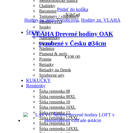
Meteorologické stanice
Chalúpky
Pridať do košíka
Barometer
Náhľad
Teplomery / vlhkomery
Hodiny na stenu Výrobcovia
,
Hodiny zn. VLAHA
Minútky JVD
Stopky
ŠPERKY
VLAHA Drevené hodiny OAK
Náhrdelníky
vyrobené v Česku ⌀34cm
Náramky
Náušnice
Písmená & perly
€
108.00
Prstene
Retiazky
Retiazky na členok
Strieborné sety
KUKUČKY
Remienky
Šírka remienka 08
Šírka remienka 08XL
Šírka remienka 10
Šírka remienka 10XL
Šírka remienka 12
Šírka remienka 12XXL
Šírka remienka 14
Šírka remienka 14XXL