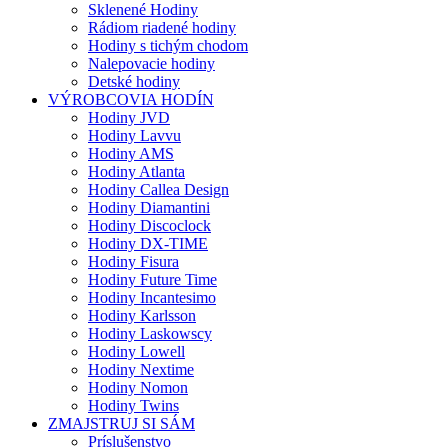
Sklenené Hodiny
Rádiom riadené hodiny
Hodiny s tichým chodom
Nalepovacie hodiny
Detské hodiny
VÝROBCOVIA HODÍN
Hodiny JVD
Hodiny Lavvu
Hodiny AMS
Hodiny Atlanta
Hodiny Callea Design
Hodiny Diamantini
Hodiny Discoclock
Hodiny DX-TIME
Hodiny Fisura
Hodiny Future Time
Hodiny Incantesimo
Hodiny Karlsson
Hodiny Laskowscy
Hodiny Lowell
Hodiny Nextime
Hodiny Nomon
Hodiny Twins
ZMAJSTRUJ SI SÁM
Príslušenstvo