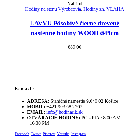
Náhľad
Hodiny na stenu Výrobcovia
,
Hodiny zn. VLAHA
LAVVU Pôsobivé čierne drevené
nástenné hodiny WOOD ⌀49cm
€
89.00
Kontakt :
ADRESA:
Staničné námestie 9,040 02 Košice
MOBIL:
+421 903 685 767
EMAIL:
info@hodinarik.sk
OTVÁRACIE HODINY:
PO - PIA / 8:00 AM
- 16:30 PM
Facebook
Twitter
Pinterest
Youtube
Instagram