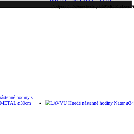
Designové nástěnné hodiny 5849MG Karlsson 