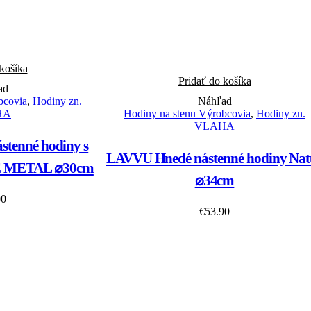
 košíka
Pridať do košíka
ad
bcovia
,
Hodiny zn.
Náhľad
HA
Hodiny na stenu Výrobcovia
,
Hodiny zn.
VLAHA
tenné hodiny s
LAVVU Hnedé nástenné hodiny Nat
E METAL ⌀30cm
⌀34cm
00
€
53.90