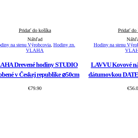
Pridať do košíka
Pridať do
Náhľad
Náhľ
diny na stenu Výrobcovia
,
Hodiny zn.
Hodiny na stenu Výro
VLAHA
VLA
AHA Drevené hodiny STUDIO
LAVVU Kovové nás
obené v Českej republike ⌀50cm
dátumovkou DAT
€
79.90
€
56.