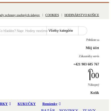
ady ochrany osobných údajov
COOKIES
HODINÁRSTVO KOŠICE
Prihláste sa
Môj účet
Zákaznícky servis
+421 903 685 767
0
0
Nákupný
Košík
ERKY
KUKUČKY
Remienky
BAZÁR
NOVINKY
ZĽAVY