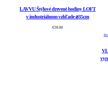
LAVVU Štýlové drevené hodiny LOFT
v industriálnom vzhľade ⌀35cm
€
59.00
Ho
VL
vyr