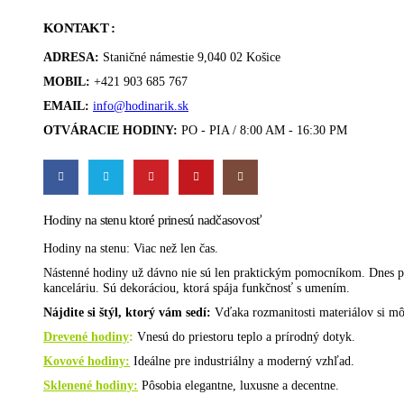
KONTAKT :
ADRESA:
Staničné námestie 9,040 02 Košice
MOBIL:
+421 903 685 767
EMAIL:
info@hodinarik.sk
OTVÁRACIE HODINY:
PO - PIA / 8:00 AM - 16:30 PM
Hodiny na stenu ktoré prinesú nadčasovosť
Hodiny na stenu: Viac než len čas.
Nástenné hodiny už dávno nie sú len praktickým pomocníkom. Dnes pre
kanceláriu. Sú dekoráciou, ktorá spája funkčnosť s umením.
Nájdite si štýl, ktorý vám sedí:
Vďaka rozmanitosti materiálov si môž
Drevené hodiny
:
Vnesú do priestoru teplo a prírodný dotyk.
Kovové hodiny:
Ideálne pre industriálny a moderný vzhľad.
Sklenené hodiny:
Pôsobia elegantne, luxusne a decentne.