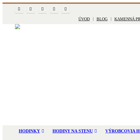
ÚVOD
BLOG
KAMENNÁ P
HODINKY
HODINY NA STENU
VÝROBCOVIA H