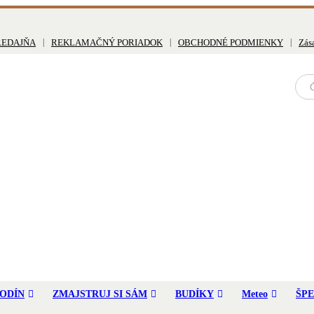
REDAJŇA
REKLAMAČNÝ PORIADOK
OBCHODNÉ PODMIENKY
Zás
ODÍN
ZMAJSTRUJ SI SÁM
BUDÍKY
Meteo
ŠP