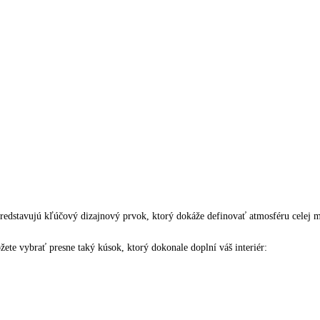
dstavujú kľúčový dizajnový prvok, ktorý dokáže definovať atmosféru celej mi
ete vybrať presne taký kúsok, ktorý dokonale doplní váš interiér: