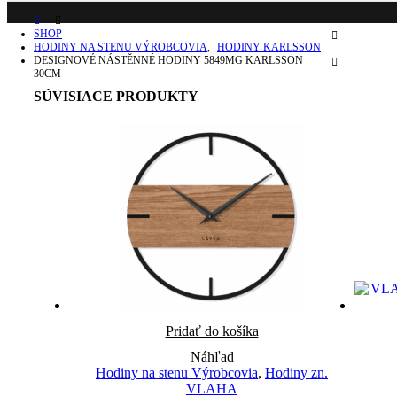
SHOP
HODINY NA STENU VÝROBCOVIA
,
HODINY KARLSSON
DESIGNOVÉ NÁSTĚNNÉ HODINY 5849MG KARLSSON
30CM
SÚVISIACE PRODUKTY
Pridať do košíka
Náhľad
Hodiny na stenu Výrobcovia
,
Hodiny zn.
VLAHA