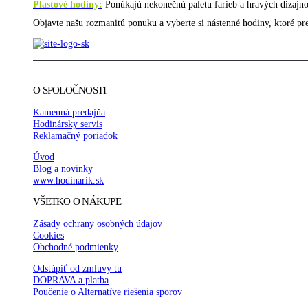
Plastové hodiny:
Ponúkajú nekonečnú paletu farieb a hravých dizajno
Objavte našu rozmanitú ponuku a vyberte si nástenné hodiny, ktoré pre
O SPOLOČNOSTI
Kamenná predajňa
Hodinársky servis
Reklamačný poriadok
Úvod
Blog a novinky
www.hodinarik.sk
VŠETKO O NÁKUPE
Zásady ochrany osobných údajov
Cookies
Obchodné podmienky
Odstúpiť od zmluvy tu
DOPRAVA a platba
Poučenie o Alternatíve riešenia sporov