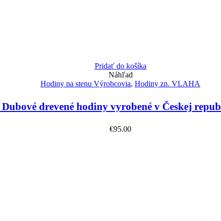
Pridať do košíka
Náhľad
Hodiny na stenu Výrobcovia
,
Hodiny zn. VLAHA
ubové drevené hodiny vyrobené v Českej repub
€
95.00