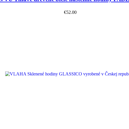
€
52.00