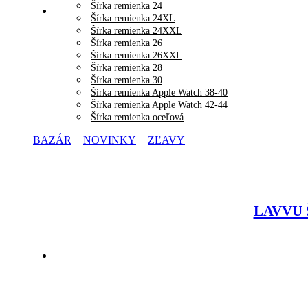
Šírka remienka 24
Šírka remienka 24XL
Šírka remienka 24XXL
Šírka remienka 26
Šírka remienka 26XXL
Šírka remienka 28
Šírka remienka 30
Šírka remienka Apple Watch 38-40
Šírka remienka Apple Watch 42-44
Šírka remienka oceľová
BAZÁR
NOVINKY
ZĽAVY
LAVVU Š