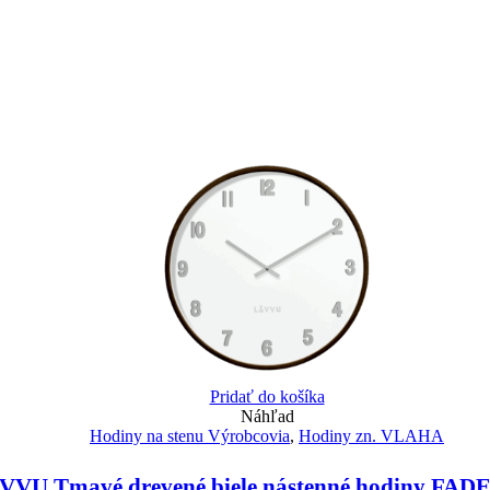
Pridať do košíka
Náhľad
Hodiny na stenu Výrobcovia
,
Hodiny zn. VLAHA
VVU Tmavé drevené biele nástenné hodiny FAD