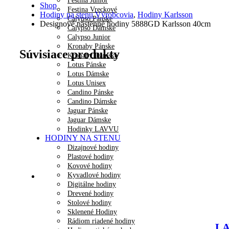
Festina Junior
Shop
Festina Vreckové
Hodiny na stenu Výrobcovia
,
Hodiny Karlsson
Calypso Pánske
Designové nástěnné hodiny 5888GD Karlsson 40cm
Calypso Dámske
Calypso Junior
Kronaby Pánske
Súvisiace produkty
Kronaby Dámske
Lotus Pánske
Lotus Dámske
Lotus Unisex
Candino Pánske
Candino Dámske
Jaguar Pánske
Jaguar Dámske
Hodinky LAVVU
HODINY NA STENU
Dizajnové hodiny
Plastové hodiny
Kovové hodiny
Kyvadlové hodiny
Digitálne hodiny
Drevené hodiny
Stolové hodiny
Sklenené Hodiny
Rádiom riadené hodiny
LA