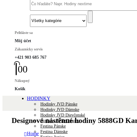
Prihláste sa
Môj účet
Zákaznícky servis
+421 903 685 767
0
0
Nákupný
Košík
HODINKY
Hodinky JVD Pánske
Hodinky JVD Dámske
Hodinky JVD Dievčenské
Designové nástěnné hodiny 5888GD Ka
Hodinky JVD Chlapec
Festina Pánske
Festina Dámske
Home