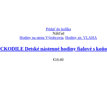
Pridať do košíka
Náhľad
Hodiny na stenu Výrobcovia
,
Hodiny zn. VLAHA
KODILE Detské nástenné hodiny fialové s ko
€
16.60