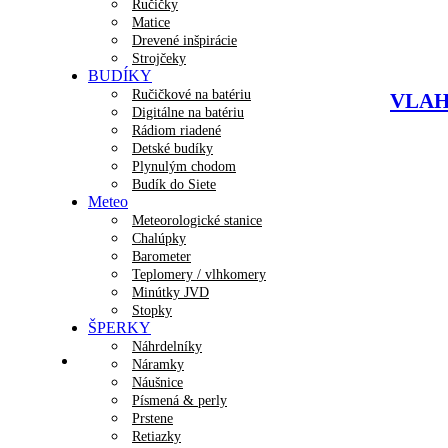
Ručičky
Matice
Drevené inšpirácie
Strojčeky
BUDÍKY
Ručičkové na batériu
VLAHA
Digitálne na batériu
Rádiom riadené
Detské budíky
Plynulým chodom
Budík do Siete
Meteo
Meteorologické stanice
Chalúpky
Barometer
Teplomery / vlhkomery
Minútky JVD
Stopky
ŠPERKY
Náhrdelníky
Náramky
Náušnice
Písmená & perly
Prstene
Retiazky