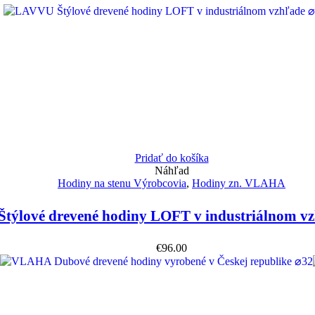
Pridať do košíka
Náhľad
Hodiny na stenu Výrobcovia
,
Hodiny zn. VLAHA
týlové drevené hodiny LOFT v industriálnom v
€
96.00