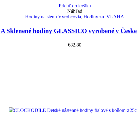
Pridať do košíka
Náhľad
Hodiny na stenu Výrobcovia
,
Hodiny zn. VLAHA
 Sklenené hodiny GLASSICO vyrobené v Českej
€
82.80