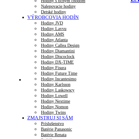
Hodiny s tichým chodom
Nalepovacie hodiny
Detské hodiny
VÝROBCOVIA HODÍN
Hodiny JVD
Hodiny Lavvu
Hodiny AMS
Hodiny Atlanta
Hodiny Callea Design
Hodiny Diamantini
Hodiny Discoclock
Hodiny DX-TIME
Hodiny Fisura
Hodiny Future Time
Hodiny Incantesimo
Hodiny Karlsson
Hodiny Laskowscy
Hodiny Lowell
Hodiny Nextime
Hodiny Nomon
Hodiny Twins
ZMAJSTRUJ SI SÁM
Príslušenstvo
Batérie Panasonic
Batérie Renata