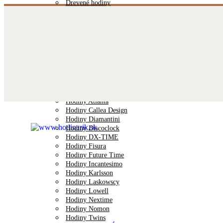
Drevené hodiny
Stolové hodiny
Sklenené Hodiny
Rádiom riadené hodiny
Hodiny s tichým chodom
Nalepovacie hodiny
Detské hodiny
VÝROBCOVIA HODÍN
Hodiny JVD
Hodiny Lavvu
Hodiny AMS
Hodiny Atlanta
Hodiny Callea Design
Hodiny Diamantini
Hodiny Discoclock
Hodiny DX-TIME
Hodiny Fisura
Hodiny Future Time
Hodiny Incantesimo
Hodiny Karlsson
Hodiny Laskowscy
Hodiny Lowell
Hodiny Nextime
Hodiny Nomon
Hodiny Twins