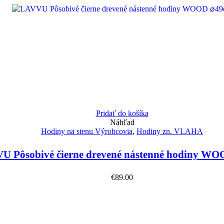
Pridať do košíka
Náhľad
Hodiny na stenu Výrobcovia
,
Hodiny zn. VLAHA
U Pôsobivé čierne drevené nástenné hodiny W
€
89.00