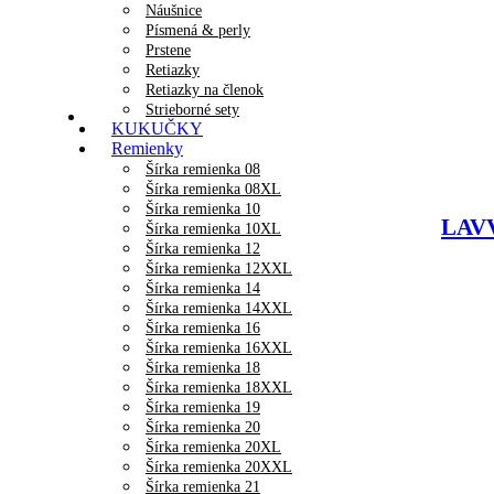
Náušnice
Písmená & perly
Prstene
Retiazky
Retiazky na členok
Strieborné sety
KUKUČKY
Remienky
Šírka remienka 08
Šírka remienka 08XL
Šírka remienka 10
LAVV
Šírka remienka 10XL
Šírka remienka 12
Šírka remienka 12XXL
Šírka remienka 14
Šírka remienka 14XXL
Šírka remienka 16
Šírka remienka 16XXL
Šírka remienka 18
Šírka remienka 18XXL
Šírka remienka 19
Šírka remienka 20
Šírka remienka 20XL
Šírka remienka 20XXL
Šírka remienka 21