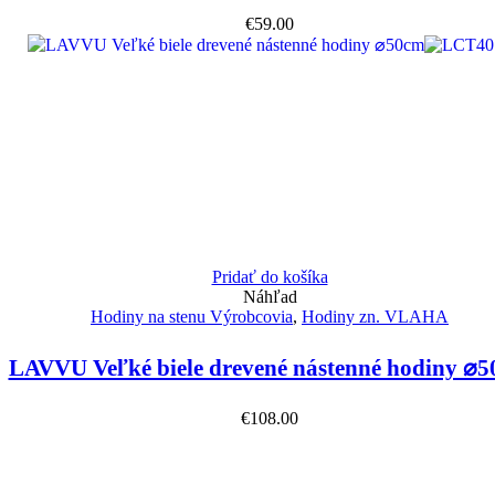
€
59.00
Pridať do košíka
Náhľad
Hodiny na stenu Výrobcovia
,
Hodiny zn. VLAHA
LAVVU Veľké biele drevené nástenné hodiny ⌀
€
108.00