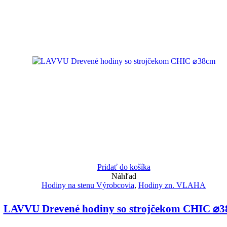
Pridať do košíka
Náhľad
Hodiny na stenu Výrobcovia
,
Hodiny zn. VLAHA
LAVVU Drevené hodiny so strojčekom CHIC ⌀