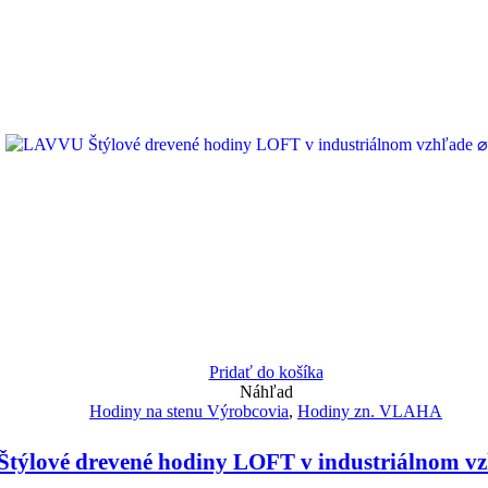
Pridať do košíka
Náhľad
Hodiny na stenu Výrobcovia
,
Hodiny zn. VLAHA
týlové drevené hodiny LOFT v industriálnom v