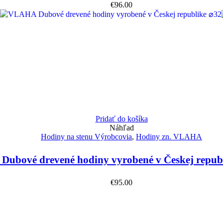
€
96.00
Pridať do košíka
Náhľad
Hodiny na stenu Výrobcovia
,
Hodiny zn. VLAHA
ubové drevené hodiny vyrobené v Českej repub
€
95.00