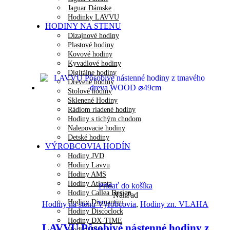
Jaguar Dámske
Hodinky LAVVU
HODINY NA STENU
Dizajnové hodiny
Plastové hodiny
Kovové hodiny
Kyvadlové hodiny
Digitálne hodiny
Drevené hodiny
Stolové hodiny
Sklenené Hodiny
Rádiom riadené hodiny
Hodiny s tichým chodom
Nalepovacie hodiny
Detské hodiny
VÝROBCOVIA HODÍN
Hodiny JVD
Hodiny Lavvu
Hodiny AMS
Hodiny Atlanta
Pridať do košíka
Hodiny Callea Design
Náhľad
Hodiny Diamantini
Hodiny na stenu Výrobcovia
,
Hodiny zn. VLAHA
Hodiny Discoclock
Hodiny DX-TIME
LAVVU Pôsobivé nástenné hodiny z
Hodiny Fisura