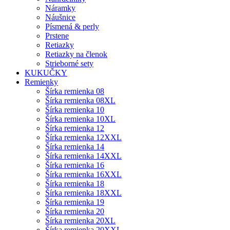
Náramky
Náušnice
Písmená & perly
Prstene
Retiazky
Retiazky na členok
Strieborné sety
KUKUČKY
Remienky
Šírka remienka 08
Šírka remienka 08XL
Šírka remienka 10
Šírka remienka 10XL
Šírka remienka 12
Šírka remienka 12XXL
Šírka remienka 14
Šírka remienka 14XXL
Šírka remienka 16
Šírka remienka 16XXL
Šírka remienka 18
Šírka remienka 18XXL
Šírka remienka 19
Šírka remienka 20
Šírka remienka 20XL
Šírka remienka 20XXL