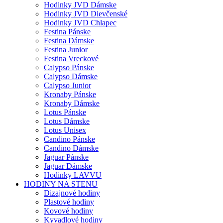
Hodinky JVD Dámske
Hodinky JVD Dievčenské
Hodinky JVD Chlapec
Festina Pánske
Festina Dámske
Festina Junior
Festina Vreckové
Calypso Pánske
Calypso Dámske
Calypso Junior
Kronaby Pánske
Kronaby Dámske
Lotus Pánske
Lotus Dámske
Lotus Unisex
Candino Pánske
Candino Dámske
Jaguar Pánske
Jaguar Dámske
Hodinky LAVVU
HODINY NA STENU
Dizajnové hodiny
Plastové hodiny
Kovové hodiny
Kyvadlové hodiny