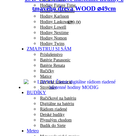
Hodiny Future Time
tmavého dreva WOOD ⌀49cm
Hodiny Incantesimo
Hodiny Karlsson
Hodiny Laskowscy
€
89.00
Hodiny Lowell
Hodiny Nextime
Hodiny Nomon
Hodiny Twins
ZMAJSTRUJ SI SÁM
Príslušenstvo
Batérie Panasonic
Batérie Renata
Ručičky
Matice
Drevené inšpirácie
Strojčeky
BUDÍKY
Ručičkové na batériu
Digitálne na batériu
Rádiom riadené
Detské budíky
Plynulým chodom
Budík do Siete
Meteo