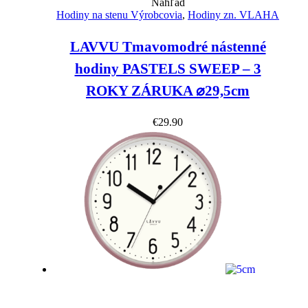
Náhľad
Hodiny na stenu Výrobcovia
,
Hodiny zn. VLAHA
LAVVU Tmavomodré nástenné
hodiny PASTELS SWEEP – 3
ROKY ZÁRUKA ⌀29,5cm
€
29.90