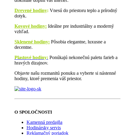
dokonale doplní váš interiér:
Drevené hodiny
:
Vnesú do priestoru teplo a prírodný
dotyk.
Kovové hodiny:
Ideálne pre industriálny a moderný
vzhľad.
Sklenené hodiny:
Pôsobia elegantne, luxusne a
decentne.
Plastové hodiny:
Ponúkajú nekonečnú paletu farieb a
hravých dizajnov.
Objavte našu rozmanitú ponuku a vyberte si nástenné
hodiny, ktoré premenia váš priestor.
O SPOLOČNOSTI
Kamenná predajňa
Hodinársky servis
Reklamačný poriadok