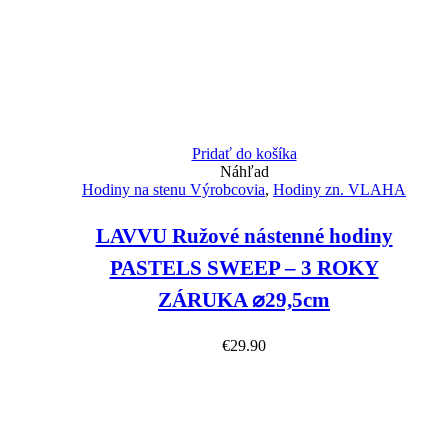
Pridať do košíka
Náhľad
Hodiny na stenu Výrobcovia
,
Hodiny zn. VLAHA
LAVVU Ružové nástenné hodiny
PASTELS SWEEP – 3 ROKY
ZÁRUKA ⌀29,5cm
€
29.90