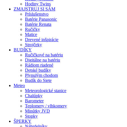
Hodiny Twins
ZMAJSTRUJ SI SÁM
Príslušenstvo
Batérie Panasonic
Batérie Renata
Ručičky
Matice
Drevené inšpirácie
Strojčeky
BUDÍKY
Ručičkové na batériu
Digitálne na batériu
Rádiom riadené
Detské budíky
Plynulým chodom
Budík do Siete
Meteo
Meteorologické stanice
Chalúpky
Barometer
Teplomery / vlhkomery
Minútky JVD
Stopky
ŠPERKY
Náhrdelníky