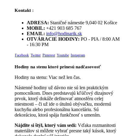
Kontakt :
ADRESA:
Staničné námestie 9,040 02 Košice
MOBIL:
+421 903 685 767
EMAIL:
info@hodinarik.sk
OTVÁRACIE HODINY:
PO - PIA / 8:00 AM
- 16:30 PM
Facebook
Twitter
Pinterest
Youtube
Instagram
Hodiny na stenu ktoré prinesú nadčasovosť
Hodiny na stenu: Viac než len čas.
Nástenné hodiny už dávno nie sú len praktickým
pomocníkom. Dnes predstavujú kľúčový dizajnový
prvok, ktorý dokáže definovať atmosféru celej
miestnosti – či už ide o útulnú obývačku, modernú
kuchyňu alebo profesionálnu kanceláriu. Sú
dekoráciou, ktorá spája funkčnosť s umením.
Nájdite si štýl, ktorý vám sedí:
Vďaka rozmanitosti
materiálov si môžete vybrať presne taký kúsok, ktorý