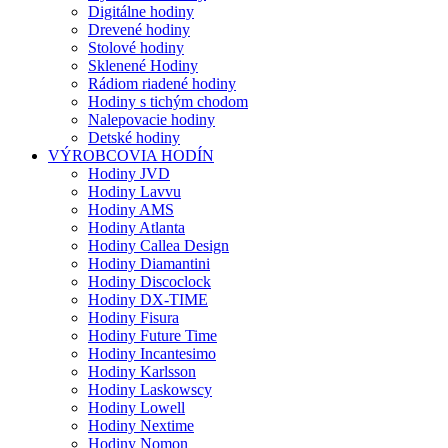
Digitálne hodiny
Drevené hodiny
Stolové hodiny
Sklenené Hodiny
Rádiom riadené hodiny
Hodiny s tichým chodom
Nalepovacie hodiny
Detské hodiny
VÝROBCOVIA HODÍN
Hodiny JVD
Hodiny Lavvu
Hodiny AMS
Hodiny Atlanta
Hodiny Callea Design
Hodiny Diamantini
Hodiny Discoclock
Hodiny DX-TIME
Hodiny Fisura
Hodiny Future Time
Hodiny Incantesimo
Hodiny Karlsson
Hodiny Laskowscy
Hodiny Lowell
Hodiny Nextime
Hodiny Nomon