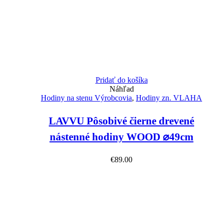
Pridať do košíka
Náhľad
Hodiny na stenu Výrobcovia
,
Hodiny zn. VLAHA
LAVVU Pôsobivé čierne drevené
nástenné hodiny WOOD ⌀49cm
€
89.00