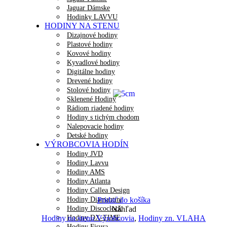
Jaguar Dámske
Hodinky LAVVU
HODINY NA STENU
Dizajnové hodiny
Plastové hodiny
Kovové hodiny
Kyvadlové hodiny
Digitálne hodiny
Drevené hodiny
Stolové hodiny
Sklenené Hodiny
Rádiom riadené hodiny
Hodiny s tichým chodom
Nalepovacie hodiny
Detské hodiny
VÝROBCOVIA HODÍN
Hodiny JVD
Hodiny Lavvu
Hodiny AMS
Hodiny Atlanta
Hodiny Callea Design
Hodiny Diamantini
Pridať do košíka
Hodiny Discoclock
Náhľad
Hodiny DX-TIME
Hodiny na stenu Výrobcovia
,
Hodiny zn. VLAHA
Hodiny Fisura