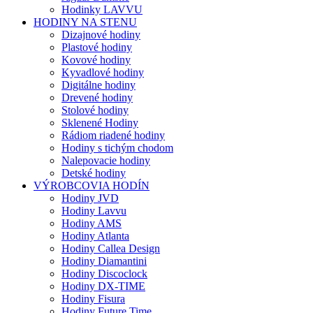
Hodinky LAVVU
HODINY NA STENU
Dizajnové hodiny
Plastové hodiny
Kovové hodiny
Kyvadlové hodiny
Digitálne hodiny
Drevené hodiny
Stolové hodiny
Sklenené Hodiny
Rádiom riadené hodiny
Hodiny s tichým chodom
Nalepovacie hodiny
Detské hodiny
VÝROBCOVIA HODÍN
Hodiny JVD
Hodiny Lavvu
Hodiny AMS
Hodiny Atlanta
Hodiny Callea Design
Hodiny Diamantini
Hodiny Discoclock
Hodiny DX-TIME
Hodiny Fisura
Hodiny Future Time