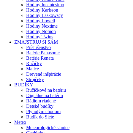
Hodiny Incantesimo
Hodiny Karlsson
Hodiny Laskowscy
Hodiny Lowell
Hodiny Nextime
Hodiny Nomon
Hodiny Twins
ZMAJSTRUJ SI SÁM
Príslušenstvo
Batérie Panasonic
Batérie Renata
Ručičky
Matice
Drevené inšpirácie
Strojčeky
BUDÍKY
Ručičkové na batériu
Digitálne na batériu
Rádiom riadené
Detské budíky
Plynulým chodom
Budík do Siete
Meteo
Meteorologické stanice
Chalúpky