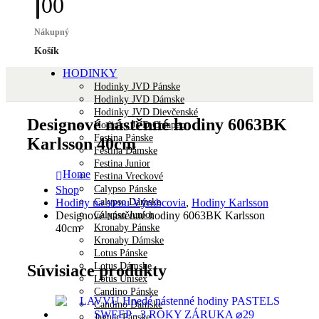
0
0
Nákupný
Košík
HODINKY
Hodinky JVD Pánske
Hodinky JVD Dámske
Hodinky JVD Dievčenské
Designové nástěnné hodiny 6063BK
Hodinky JVD Chlapec
Festina Pánske
Karlsson 40cm
Festina Dámske
Festina Junior
Home
Festina Vreckové
Calypso Pánske
Shop
Calypso Dámske
Hodiny na stenu Výrobcovia
,
Hodiny Karlsson
Calypso Junior
Designové nástěnné hodiny 6063BK Karlsson
Kronaby Pánske
40cm
Kronaby Dámske
Lotus Pánske
Lotus Dámske
Súvisiace produkty
Lotus Unisex
Candino Pánske
Candino Dámske
Jaguar Pánske