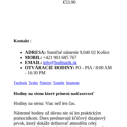
€
53.90
Kontakt :
ADRESA:
Staničné námestie 9,040 02 Košice
MOBIL:
+421 903 685 767
EMAIL:
info@hodinarik.sk
OTVÁRACIE HODINY:
PO - PIA / 8:00 AM
- 16:30 PM
Facebook
Twitter
Pinterest
Youtube
Instagram
Hodiny na stenu ktoré prinesú nadčasovosť
Hodiny na stenu: Viac než len čas.
Nástenné hodiny už dávno nie sú len praktickým
pomocníkom. Dnes predstavujú kľúčový dizajnový
prvok, ktorý dokáže definovať atmosféru celej