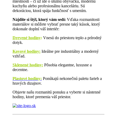
miestnosti – či už ide o útulnú obývačku, modernú
kuchyňu alebo profesionálnu kanceláriu. Sú
dekoráciou, ktorá spája funkčnosť s umením.
Nájdite si štýl, ktorý vám sedí:
Vďaka rozmanitosti
materiálov si môžete vybrať presne taký kúsok, ktorý
dokonale doplní váš interiér:
Drevené hodiny
:
Vnesú do priestoru teplo a prírodný
dotyk.
Kovové hodiny:
Ideálne pre industriálny a moderný
vzhľad.
Sklenené hodiny:
Pôsobia elegantne, luxusne a
decentne.
Plastové hodiny:
Ponúkajú nekonečnú paletu farieb a
hravých dizajnov.
Objavte našu rozmanitú ponuku a vyberte si nástenné
hodiny, ktoré premenia váš priestor.