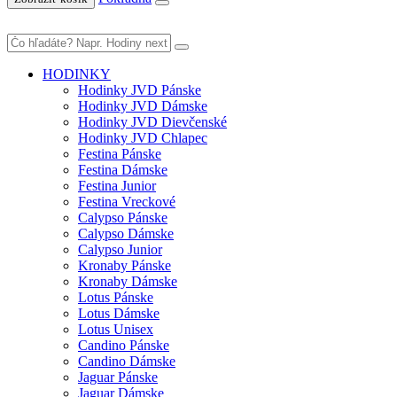
HODINKY
Hodinky JVD Pánske
Hodinky JVD Dámske
Hodinky JVD Dievčenské
Hodinky JVD Chlapec
Festina Pánske
Festina Dámske
Festina Junior
Festina Vreckové
Calypso Pánske
Calypso Dámske
Calypso Junior
Kronaby Pánske
Kronaby Dámske
Lotus Pánske
Lotus Dámske
Lotus Unisex
Candino Pánske
Candino Dámske
Jaguar Pánske
Jaguar Dámske