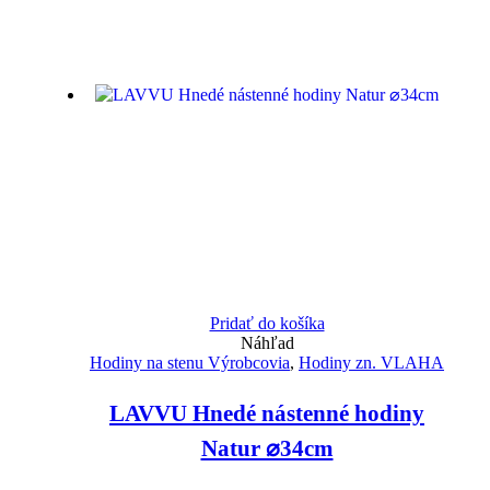
Pridať do košíka
Náhľad
Hodiny na stenu Výrobcovia
,
Hodiny zn. VLAHA
LAVVU Hnedé nástenné hodiny
Natur ⌀34cm