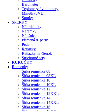
Barometer
Teplomery / vlhkomery
Minútky JVD
Stopky
ŠPERKY
Náhrdelníky
Náramky
Náušnice
Písmená & perly
Prstene
Retiazky
Retiazky na členok
Strieborné sety
KUKUČKY
Remienky
Šírka remienka 08
Šírka remienka 08XL
Šírka remienka 10
Šírka remienka 10XL
Šírka remienka 12
Šírka remienka 12XXL
Šírka remienka 14
Šírka remienka 14XXL
Šírka remienka 16