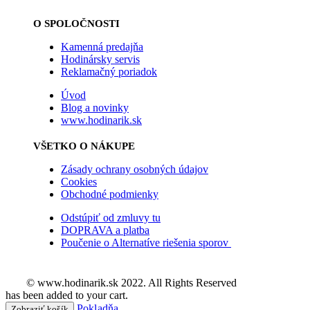
O SPOLOČNOSTI
Kamenná predajňa
Hodinársky servis
Reklamačný poriadok
Úvod
Blog a novinky
www.hodinarik.sk
VŠETKO O NÁKUPE
Zásady ochrany osobných údajov
Cookies
Obchodné podmienky
Odstúpiť od zmluvy tu
DOPRAVA a platba
Poučenie o Alternatíve riešenia sporov
© www.hodinarik.sk 2022. All Rights Reserved
has been added to your cart.
Pokladňa
Zobraziť košík