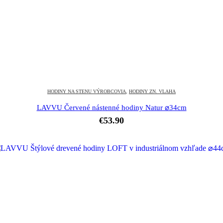
HODINY NA STENU VÝROBCOVIA
,
HODINY ZN. VLAHA
LAVVU Červené nástenné hodiny Natur ⌀34cm
€
53.90