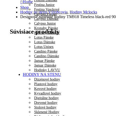
Festina Dámske
Home
Festina Junior
Shop
Festina Vreckové
Hodiny na stenu Výrobcovia
,
Hodiny Mclocks
Calypso Pánske
Designové nástěnné hodiny TM918 Timeless black-red 9
Calypso Dámske
Calypso Junior
Kronaby Pánske
Súvisiace produkty
Kronaby Dámske
Lotus Pánske
Lotus Dámske
Lotus Unisex
Candino Pánske
Candino Dámske
Jaguar Pánske
Jaguar Dámske
Hodinky LAVVU
HODINY NA STENU
Dizajnové hodiny
Plastové hodiny
Kovové hodiny
Kyvadlové hodiny
Digitálne hodiny
Drevené hodiny
Stolové hodiny
Sklenené Hodiny