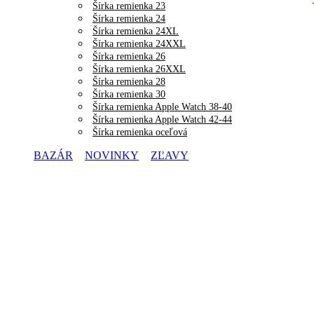
Šírka remienka 23
Šírka remienka 24
Šírka remienka 24XL
Šírka remienka 24XXL
Šírka remienka 26
Šírka remienka 26XXL
Šírka remienka 28
Šírka remienka 30
Šírka remienka Apple Watch 38-40
Šírka remienka Apple Watch 42-44
Šírka remienka oceľová
BAZÁR
NOVINKY
ZĽAVY