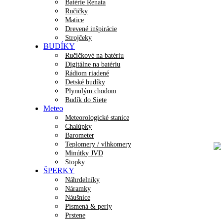
Batérie Renata
Ručičky
Matice
Drevené inšpirácie
Strojčeky
BUDÍKY
Ručičkové na batériu
Digitálne na batériu
Rádiom riadené
Detské budíky
Plynulým chodom
Budík do Siete
Meteo
Meteorologické stanice
Chalúpky
Barometer
Teplomery / vlhkomery
Minútky JVD
Stopky
ŠPERKY
Náhrdelníky
Náramky
Náušnice
Písmená & perly
Prstene