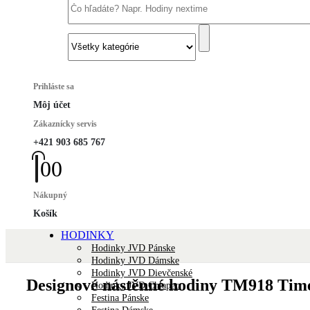
Prihláste sa
Môj účet
Zákaznícky servis
+421 903 685 767
0
0
Nákupný
Košík
HODINKY
Hodinky JVD Pánske
Hodinky JVD Dámske
Hodinky JVD Dievčenské
Designové nástěnné hodiny TM918 Time
Hodinky JVD Chlapec
Festina Pánske