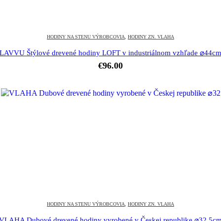
HODINY NA STENU VÝROBCOVIA
,
HODINY ZN. VLAHA
LAVVU Štýlové drevené hodiny LOFT v industriálnom vzhľade ⌀44c
€
96.00
HODINY NA STENU VÝROBCOVIA
,
HODINY ZN. VLAHA
VLAHA Dubové drevené hodiny vyrobené v Českej republike ⌀32,5c