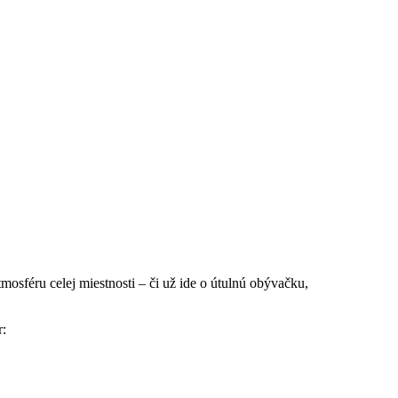
sféru celej miestnosti – či už ide o útulnú obývačku,
r: