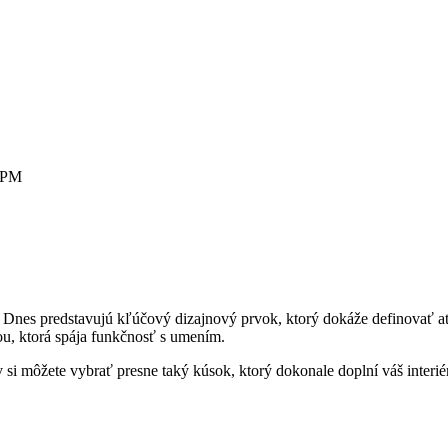
0 PM
nes predstavujú kľúčový dizajnový prvok, ktorý dokáže definovať atmo
u, ktorá spája funkčnosť s umením.
si môžete vybrať presne taký kúsok, ktorý dokonale doplní váš interié