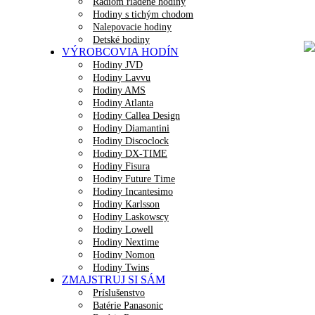
Rádiom riadené hodiny
Hodiny s tichým chodom
Nalepovacie hodiny
Detské hodiny
VÝROBCOVIA HODÍN
Hodiny JVD
Hodiny Lavvu
Hodiny AMS
Hodiny Atlanta
Hodiny Callea Design
Hodiny Diamantini
Hodiny Discoclock
Hodiny DX-TIME
Hodiny Fisura
Hodiny Future Time
Hodiny Incantesimo
Hodiny Karlsson
Hodiny Laskowscy
Hodiny Lowell
Hodiny Nextime
Hodiny Nomon
Hodiny Twins
ZMAJSTRUJ SI SÁM
Príslušenstvo
Batérie Panasonic