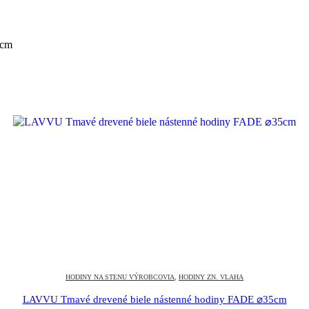
0cm
HODINY NA STENU VÝROBCOVIA
,
HODINY ZN. VLAHA
LAVVU Tmavé drevené biele nástenné hodiny FADE ⌀35cm