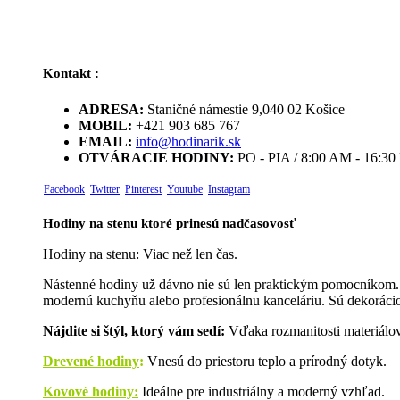
Kontakt :
ADRESA:
Staničné námestie 9,040 02 Košice
MOBIL:
+421 903 685 767
EMAIL:
info@hodinarik.sk
OTVÁRACIE HODINY:
PO - PIA / 8:00 AM - 16:3
Facebook
Twitter
Pinterest
Youtube
Instagram
Hodiny na stenu ktoré prinesú nadčasovosť
Hodiny na stenu: Viac než len čas.
Nástenné hodiny už dávno nie sú len praktickým pomocníkom. D
modernú kuchyňu alebo profesionálnu kanceláriu. Sú dekorácio
Nájdite si štýl, ktorý vám sedí:
Vďaka rozmanitosti materiálov 
Drevené hodiny
:
Vnesú do priestoru teplo a prírodný dotyk.
Kovové hodiny:
Ideálne pre industriálny a moderný vzhľad.