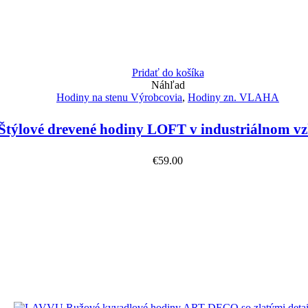
Pridať do košíka
Náhľad
Hodiny na stenu Výrobcovia
,
Hodiny zn. VLAHA
týlové drevené hodiny LOFT v industriálnom v
€
59.00