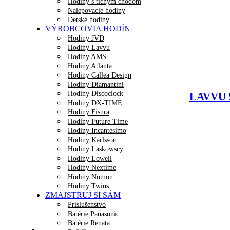
Hodiny s tichým chodom
Nalepovacie hodiny
Detské hodiny
VÝROBCOVIA HODÍN
Hodiny JVD
Hodiny Lavvu
Hodiny AMS
Hodiny Atlanta
Hodiny Callea Design
Hodiny Diamantini
Hodiny Discoclock
LAVVU Š
Hodiny DX-TIME
Hodiny Fisura
Hodiny Future Time
Hodiny Incantesimo
Hodiny Karlsson
Hodiny Laskowscy
Hodiny Lowell
Hodiny Nextime
Hodiny Nomon
Hodiny Twins
ZMAJSTRUJ SI SÁM
Príslušenstvo
Batérie Panasonic
Batérie Renata