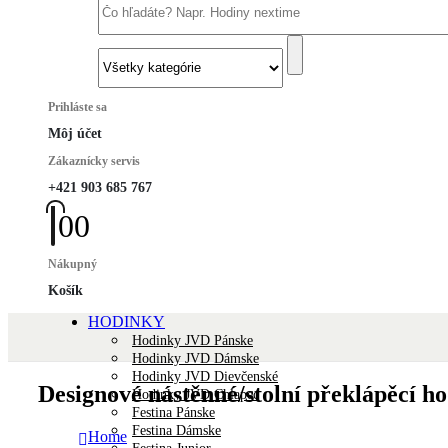
Prihláste sa
Môj účet
Zákaznícky servis
+421 903 685 767
0
0
Nákupný
Košík
HODINKY
Hodinky JVD Pánske
Hodinky JVD Dámske
Hodinky JVD Dievčenské
Designové nástěnné/stolní překlápěcí 
Hodinky JVD Chlapec
Festina Pánske
Festina Dámske
Home