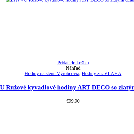
Pridať do košíka
Náhľad
Hodiny na stenu Výrobcovia
,
Hodiny zn. VLAHA
 Ružové kyvadlové hodiny ART DECO so zlatým
€
99.90