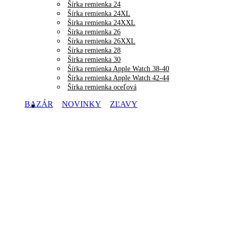
Šírka remienka 24
Šírka remienka 24XL
Šírka remienka 24XXL
Šírka remienka 26
Šírka remienka 26XXL
Šírka remienka 28
Šírka remienka 30
Šírka remienka Apple Watch 38-40
Šírka remienka Apple Watch 42-44
Šírka remienka oceľová
BAZÁR
NOVINKY
ZĽAVY