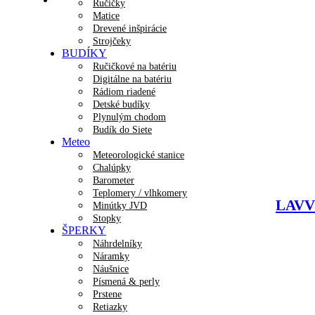
Ručičky
Matice
Drevené inšpirácie
Strojčeky
BUDÍKY
Ručičkové na batériu
Digitálne na batériu
Rádiom riadené
Detské budíky
Plynulým chodom
Budík do Siete
Meteo
Meteorologické stanice
Chalúpky
Barometer
Teplomery / vlhkomery
LAVVU
Minútky JVD
Stopky
ŠPERKY
Náhrdelníky
Náramky
Náušnice
Písmená & perly
Prstene
Retiazky