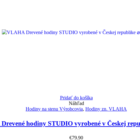
Pridať do košíka
Náhľad
Hodiny na stenu Výrobcovia
,
Hodiny zn. VLAHA
revené hodiny STUDIO vyrobené v Českej repu
€
79.90