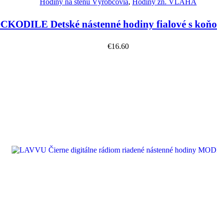
Hodiny na stenu Výrobcovia
,
Hodiny zn. VLAHA
KODILE Detské nástenné hodiny fialové s ko
€
16.60