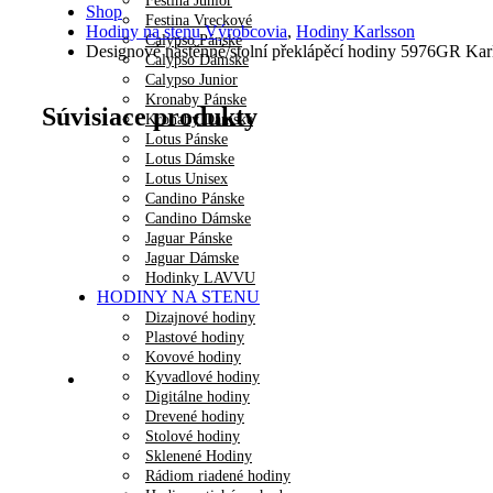
Festina Junior
Shop
Festina Vreckové
Hodiny na stenu Výrobcovia
,
Hodiny Karlsson
Calypso Pánske
Designové nástěnné/stolní překlápěcí hodiny 5976GR Ka
Calypso Dámske
Calypso Junior
Kronaby Pánske
Súvisiace produkty
Kronaby Dámske
Lotus Pánske
Lotus Dámske
Lotus Unisex
Candino Pánske
Candino Dámske
Jaguar Pánske
Jaguar Dámske
Hodinky LAVVU
HODINY NA STENU
Dizajnové hodiny
Plastové hodiny
Kovové hodiny
Kyvadlové hodiny
Digitálne hodiny
Drevené hodiny
Stolové hodiny
Sklenené Hodiny
Rádiom riadené hodiny